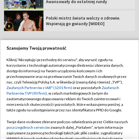
Awansowały do ostatniej rundy
Polski mistrz świata walczy o zdrowie.
Wspierają go gwiazdy [WIDEO]
Szanujemy Twoją prywatność
TVP
Kliknij "Akceptuję i przechodzę do serwisu", aby wyrazić zgody na
korzystanie z technologii automatycznego śledzenia i zbierania danych,
Abonament TVP
Regulamin TVP
dostęp do informacji na Twoim urządzeniu końcowym i ich
Polityka prywatności
Sklep TVP
przechowywanie oraz na przetwarzanie Twoich danych osobowych przez
nas, czyli Telewizję Polską S.A. w likwidacji (zwaną dalej również „TVP”),
Biuro Reklamy
Moje zgody
Zaufanych Partnerów z IAB* (1201 firm)
oraz pozostałych
Zaufanych
Partnerów TVP (93 firm)
, w celach marketingowych (w tym do
Oferta Handlowa
Biuro reklamy
zautomatyzowanego dopasowania reklam do Twoich zainteresowań i
mierzenia ich skuteczności) i pozostałych, które wskazujemy poniżej, a
Telegazeta ogłoszenia
Kontakt
także zgody na udostępnianie przez nas identyfikatora PPID do Google.
Emisja w TVP
Twoje dane osobowe zbierane podczas odwiedzania przez Ciebie naszych
Kanały
Rada Programowa
poszczególnych serwisów
zwanych dalej „Portalem”, w tym informacje
zapisywane za pomocą technologii takich jak: pliki cookie, sygnalizatory
Ogłoszenia przetargowe
WWW lub innych podobnych technologii umożliwiających świadczenie