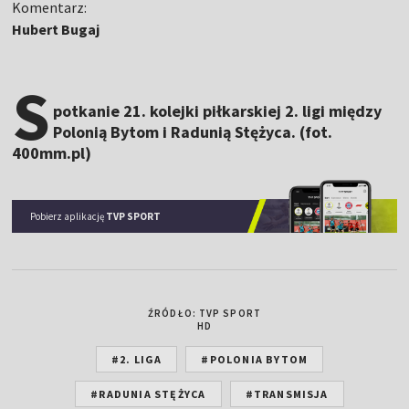
Komentarz:
Hubert Bugaj
S
potkanie 21. kolejki piłkarskiej 2. ligi między
Polonią Bytom i Radunią Stężyca. (fot.
400mm.pl)
Pobierz aplikację
TVP SPORT
ŹRÓDŁO: TVP SPORT
HD
#2. LIGA
#POLONIA BYTOM
#RADUNIA STĘŻYCA
#TRANSMISJA