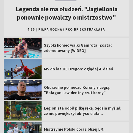
Legenda nie ma złudzeń. "Jagiellonia
ponownie powalczy o mistrzostwo"
4:30
|
PIŁKA NOŻNA
/
PKO BP EKSTRAKLASA
Szybki koniec walki Gamrota. Został
zdemolowany [WIDEO]
MŚ do lat 20, Oregon: oglądaj 4. dzień
Oburzenie po meczu Korony z Legią.
"Bałagan i ewidentny rzut karny"
Legionista odbił piłkę ręką. Sędzia myślał,
że nie powiększył obrysu ciała...
Mistrzynie Polski coraz bliżej LM.