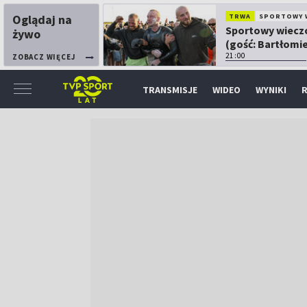
Oglądaj na
TRWA
SPORTOWY 
Sportowy wiecz
żywo
(gość: Bartłomie
Kubkowski)
21:00
ZOBACZ WIĘCEJ
TRANSMISJE
WIDEO
WYNIKI
R