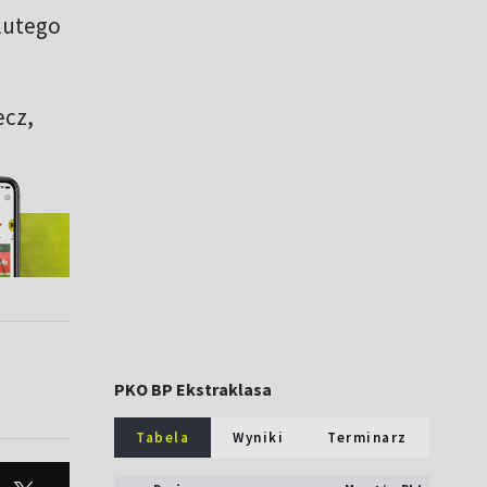
lutego
ecz,
PKO BP Ekstraklasa
Tabela
Wyniki
Terminarz