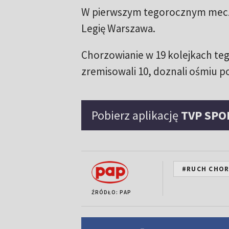
W pierwszym tegorocznym meczu
Legię Warszawa.
Chorzowianie w 19 kolejkach te
zremisowali 10, doznali ośmiu po
Pobierz aplikację
TVP SPO
#RUCH CHO
ŹRÓDŁO: PAP