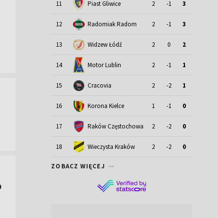
11
Piast Gliwice
2
-1
3
12
Radomiak Radom
2
-1
3
13
Widzew Łódź
2
0
2
Motor Lublin
14
2
-1
1
15
Cracovia
2
-2
1
16
Korona Kielce
1
-1
0
17
Raków Częstochowa
2
-2
0
18
Wieczysta Kraków
2
-2
0
ZOBACZ WIĘCEJ
o