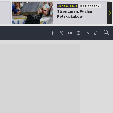
JUTRO, 05:45
INNE SPORTY
Strongman: Puchar
▶
Polski, Łuków