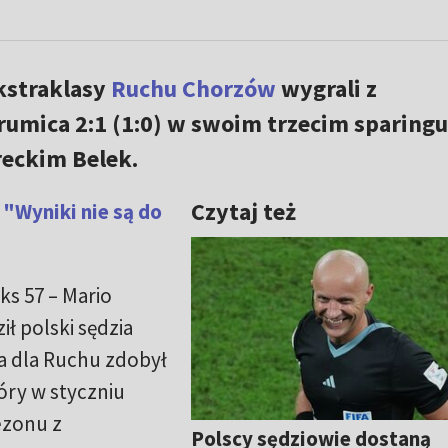
kstraklasy
Ruchu Chorzów
wygrali z
umica 2:1 (1:0) w swoim trzecim sparingu
eckim Belek.
Czytaj też
"Wyniki nie są do
iks 57 – Mario
ł polski sędzia
a dla Ruchu zdobył
tóry w styczniu
ezonu z
Polscy sędziowie dostaną