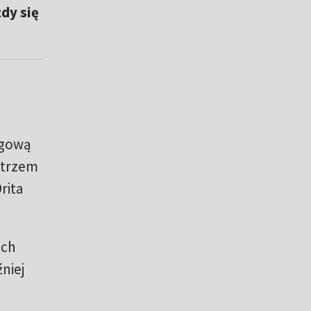
dy się
igową
strzem
rita
uch
niej