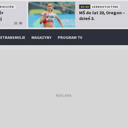
WIECZÓR
00:00
LEKKOATLETYKA
ór
MŚ do lat 20, Oregon –
j
dzień 3.
21:30
ETRANSMISJE
MAGAZYNY
PROGRAM TV