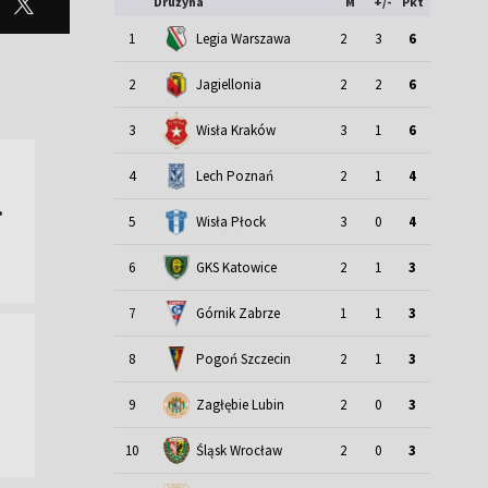
Drużyna
M
+/-
Pkt
1
Legia Warszawa
2
3
6
2
Jagiellonia
2
2
6
3
Wisła Kraków
3
1
6
4
Lech Poznań
2
1
4
.
5
Wisła Płock
3
0
4
6
GKS Katowice
2
1
3
7
Górnik Zabrze
1
1
3
8
Pogoń Szczecin
2
1
3
9
Zagłębie Lubin
2
0
3
Śląsk Wrocław
10
2
0
3