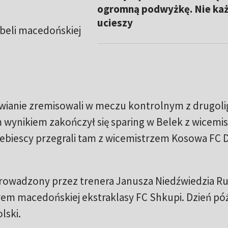
ogromną podwyżkę. Nie każ
ucieszy
beli macedońskiej
owianie zremisowali w meczu kontrolnym z drugol
 wynikiem zakończył się sparing w Belek z wicemi
ebiescy przegrali tam z wicemistrzem Kosowa FC D
rowadzony przez trenera Janusza Niedźwiedzia R
erem macedońskiej ekstraklasy FC Shkupi. Dzień póź
lski.