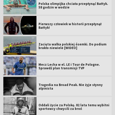
Polska olimpijka chciała przepłynąć Bałtyk.
58 godzin w wodzie
Pierwszy człowiek w historii przepłynął
Bałtyk!
Zacięta walka polskiej ósemki. Do podium
brakło niewiele [WIDEO]
Mecz Lecha w el. LE i Tour de Pologne.
Sprawdź plan transmisji TVP
Tragedia na Broad Peak. Nie żyje słynny
alpinista
Oddali życie za Polskę. 82 lata temu wybitni
sportowcy chwycili za broń