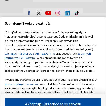
TVP
Szanujemy Twoją prywatność
Abonament TVP
Regulamin TVP
Kliknij "Akceptuję i przechodzę do serwisu", aby wyrazić zgody na
Polityka prywatności
Sklep TVP
korzystanie z technologii automatycznego śledzenia i zbierania danych,
dostęp do informacji na Twoim urządzeniu końcowym i ich
Biuro Reklamy
Moje zgody
przechowywanie oraz na przetwarzanie Twoich danych osobowych przez
nas, czyli Telewizję Polską S.A. w likwidacji (zwaną dalej również „TVP”),
Oferta Handlowa
Biuro reklamy
Zaufanych Partnerów z IAB* (1201 firm)
oraz pozostałych
Zaufanych
Partnerów TVP (93 firm)
, w celach marketingowych (w tym do
Telegazeta ogłoszenia
Kontakt
zautomatyzowanego dopasowania reklam do Twoich zainteresowań i
Emisja w TVP
mierzenia ich skuteczności) i pozostałych, które wskazujemy poniżej, a
także zgody na udostępnianie przez nas identyfikatora PPID do Google.
Kanały
Rada Programowa
Twoje dane osobowe zbierane podczas odwiedzania przez Ciebie naszych
Ogłoszenia przetargowe
poszczególnych serwisów
zwanych dalej „Portalem”, w tym informacje
©2026 Telewizja Polska Spółka Akcyjna w likwidacji
zapisywane za pomocą technologii takich jak: pliki cookie, sygnalizatory
Akademia Telewizyjna
WWW lub innych podobnych technologii umożliwiających świadczenie
Informacje o nadawcy
dopasowanych i bezpiecznych usług, personalizację treści oraz reklam,
udostępnianie funkcji mediów społecznościowych oraz analizowanie
Akceptuję i przechodzę do serwisu
Centrum informacji TVP
ruchu w Internecie.