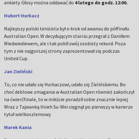
ankiety. Głosy można oddawać do
4 lutego do godz. 12:00.
Hubert Hurkacz
Najlepszy polski tenisista był o krok od awansu do półfinału
Australian Open. W decydującym starciu przegrał z Daniiłem
Miedwiediewem, ale i tak pobił swój osobisty rekord. Poza
tym z nie najgorszej strony zaprezentował się podczas
United Cup.
Jan Zieliński
To, co nie udało się Hurkaczowi, udało się Zielińskiemu. Bo
choć deblowe zmagania w Australian Open również zakończył
na ćwierćfinale, to w mikście poradził sobie znacznie lepiej.
Wraz z Tajwanką Hsieh Su-Wei sięgnął po pierwszy w karierze
tytuł wielkoszlemowy.
Marek Kania