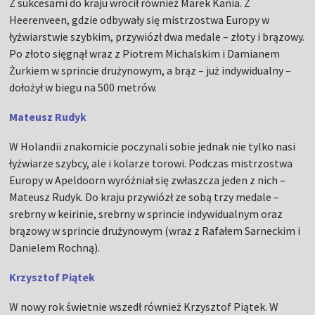
Z sukcesami do kraju wrócił również Marek Kania. Z
Heerenveen, gdzie odbywały się mistrzostwa Europy w
łyżwiarstwie szybkim, przywiózł dwa medale – złoty i brązowy.
Po złoto sięgnął wraz z Piotrem Michalskim i Damianem
Żurkiem w sprincie drużynowym, a brąz – już indywidualny –
dołożył w biegu na 500 metrów.
Mateusz Rudyk
W Holandii znakomicie poczynali sobie jednak nie tylko nasi
łyżwiarze szybcy, ale i kolarze torowi. Podczas mistrzostwa
Europy w Apeldoorn wyróżniał się zwłaszcza jeden z nich –
Mateusz Rudyk. Do kraju przywiózł ze sobą trzy medale –
srebrny w keirinie, srebrny w sprincie indywidualnym oraz
brązowy w sprincie drużynowym (wraz z Rafałem Sarneckim i
Danielem Rochną).
Krzysztof Piątek
W nowy rok świetnie wszedł również Krzysztof Piątek. W