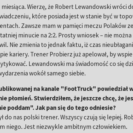
 miesiąca. Wierzę, że Robert Lewandowski wróci d
wiadczeniu, które posiada jest w stanie być w top
mentach. Zawsze mam w pamięci meczu Polaków z
statniej minucie na 2:2. Prosty wniosek – nie można
il. Nie zmienia to jednak faktu, iż czas nieubłagan
ie kariery. Trener Probierz już apelował, by wspie
krytykować. Lewandowski ma świadomość co się dzi
 wydarzenia wokół samego siebie.
blikowanej na kanale "FootTruck" powiedział w
ie płomień. Stwierdziłem, że jeszcze chcę, że je
nie poddam". Jak pan się do tego odniesie?
ł do nas polski trener. Wszyscy czują się lepiej. R
 niego. Jest niezwykle ambitnym człowiekiem.