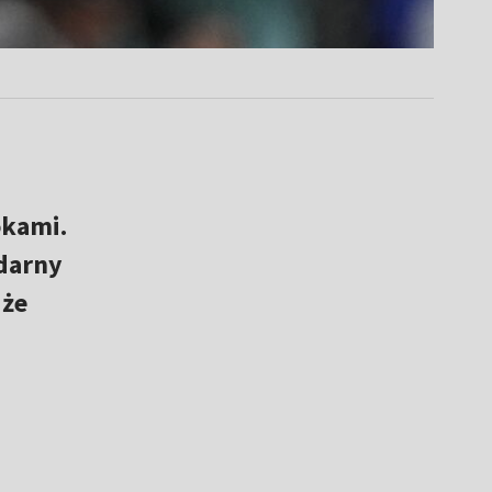
okami.
darny
 że