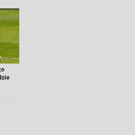
go
dzie