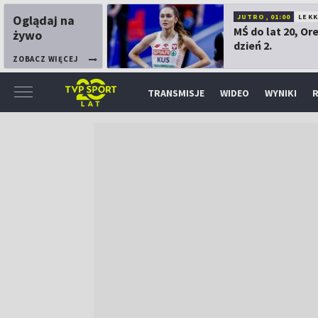
Oglądaj na
JUTRO, 01:00
LEK
MŚ do lat 20, Or
żywo
dzień 2.
ZOBACZ WIĘCEJ
TRANSMISJE
WIDEO
WYNIKI
R