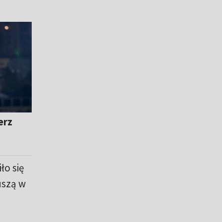
erz
ło się
uszą w