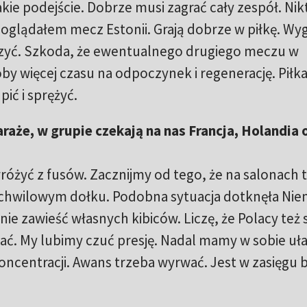
ie podejście. Dobrze musi zagrać cały zespół. Nikt
oglądałem mecz Estonii. Grają dobrze w piłkę. Wy
czyć. Szkoda, że ewentualnego drugiego meczu w
oby więcej czasu na odpoczynek i regenerację. Piłka
ić i sprężyć.
araże, w grupie czekają na nas Francja, Holandia 
 wróżyć z fusów. Zacznijmy od tego, że na salonach 
 chwilowym dołku. Podobna sytuacja dotknęła Ni
ie zawieść własnych kibiców. Liczę, że Polacy też s
ać. My lubimy czuć presję. Nadal mamy w sobie uł
oncentracji. Awans trzeba wyrwać. Jest w zasięgu b