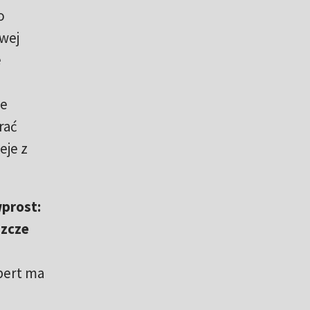
o
owej
e
ie
rać
eje z
prost:
szcze
obert ma