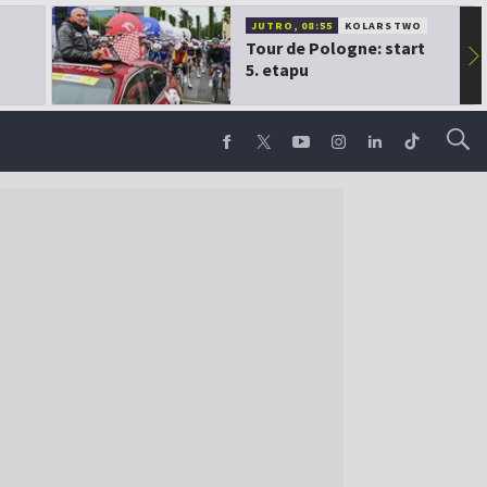
JUTRO, 08:55
KOLARSTWO
Tour de Pologne: start
▶
5. etapu