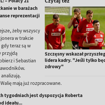
Czytaj też
L: – Polacy 21
tkanie w barażach
zanse reprezentacji
ejsze, żeby wszyscy
cjonera w trakcie
gdy teraz są w
y przyjdą
Szczęsny wskazał przyszłe
lidera kadry. "Jeśli tylko bę
bierz i Sebastian
zdrowy"
 zawodników.
 analizują.
 Walię mają już rozpracowane.
h tygodniach jest dyspozycja Roberta
 ideału...