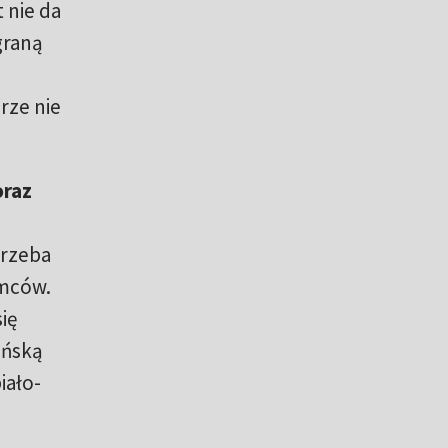
 nie da
graną
rze nie
oraz
trzeba
emców.
ię
ańską
iało-