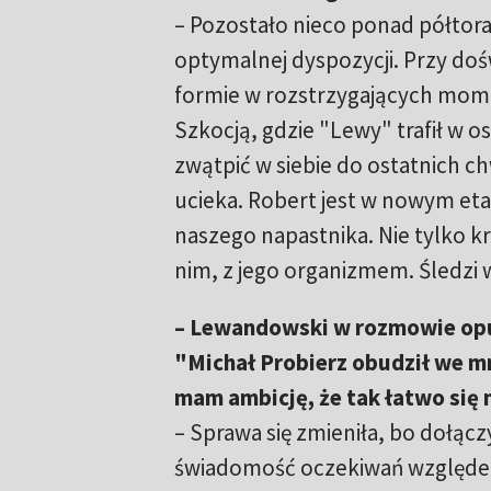
– Pozostało nieco ponad półtora
optymalnej dyspozycji. Przy doś
formie w rozstrzygających mo
Szkocją, gdzie "Lewy" trafił w o
zwątpić w siebie do ostatnich chw
ucieka. Robert jest w nowym etap
naszego napastnika. Nie tylko 
nim, z jego organizmem. Śledzi
– Lewandowski w rozmowie opu
"Michał Probierz obudził we mn
mam ambicję, że tak łatwo się 
– Sprawa się zmieniła, bo dołączy
świadomość oczekiwań względem