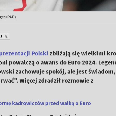
ages/PAP)
J
prezentacji Polski
zbliżają się wielkimi kr
oni powalczą o awans do Euro 2024. Legen
wski zachowuje spokój, ale jest świadom,
rwać". Więcej zdradził rozmowie z
 formę kadrowiczów przed walką o Euro