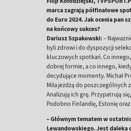
Filip Kołodziejski, TVPSPORT.P
marca zagrają półfinałowe spo
do Euro 2024. Jak ocenia pan s
na końcowy sukces?
Dariusz Szpakowski:
– Najważni
byli zdrowi i do dyspozycji selek
kluczowych spotkań. Co innego, 
dobrej formie, a co innego, kied
decydujące momenty. Michał Pro
Mila jeżdżą do poszczególnych
Analizują ich grę. Przypatrują się,
Podobno Finlandię, Estonię oraz
– Głównym tematem w ostatnic
Lewandowskiego. Jest daleka od