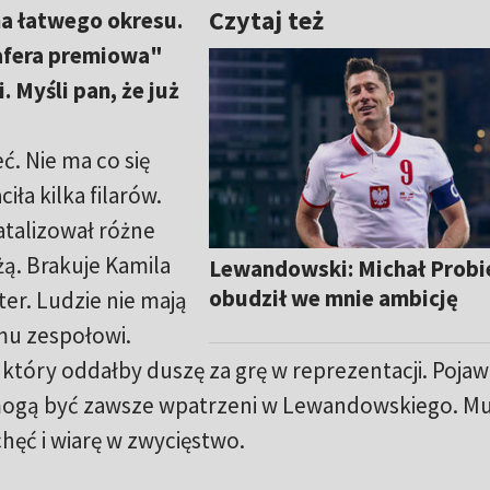
Czytaj też
ma łatwego okresu.
afera premiowa"
 Myśli pan, że już
. Nie ma co się
iła kilka filarów.
talizował różne
żą. Brakuje Kamila
Lewandowski: Michał Probi
obudził we mnie ambicję
er. Ludzie nie mają
mu zespołowi.
 który oddałby duszę za grę w reprezentacji. Pojawi
 mogą być zawsze wpatrzeni w Lewandowskiego. M
hęć i wiarę w zwycięstwo.