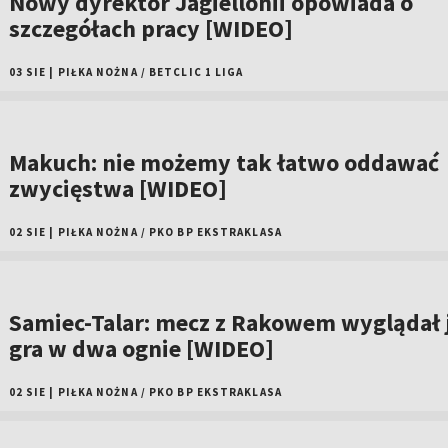
Nowy dyrektor Jagiellonii opowiada o
szczegółach pracy [WIDEO]
03 SIE
|
PIŁKA NOŻNA
/
BETCLIC 1 LIGA
Makuch: nie możemy tak łatwo oddawać
zwycięstwa [WIDEO]
02 SIE
|
PIŁKA NOŻNA
/
PKO BP EKSTRAKLASA
Samiec-Talar: mecz z Rakowem wyglądał 
gra w dwa ognie [WIDEO]
02 SIE
|
PIŁKA NOŻNA
/
PKO BP EKSTRAKLASA