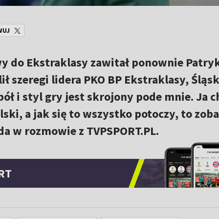
WUJ
rwy do Ekstraklasy zawitał ponownie Patry
lił szeregi lidera PKO BP Ekstraklasy, Śląs
ł i styl gry jest skrojony pode mnie. Ja ch
lski, a jak się to wszystko potoczy, to zo
ada w rozmowie z TVPSPORT.PL.
RT