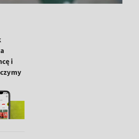
k
ka
cę i
baczymy