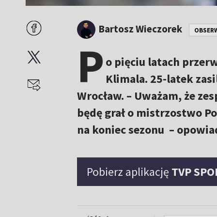
Bartosz Wieczorek
OBSER
P
o pięciu latach prze
Klimala. 25-latek zasi
Wrocław. – Uważam, że zespó
będę grał o mistrzostwo Po
na koniec sezonu – opowi
Pobierz aplikację
TVP SPO