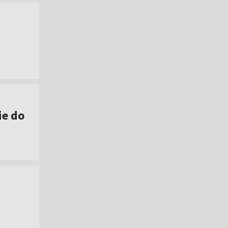
ie do
]