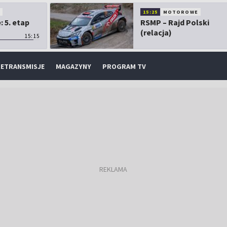
O
15:25
MOTOROWE
 5. etap
RSMP – Rajd Polski
(relacja)
15:15
ETRANSMISJE
MAGAZYNY
PROGRAM TV