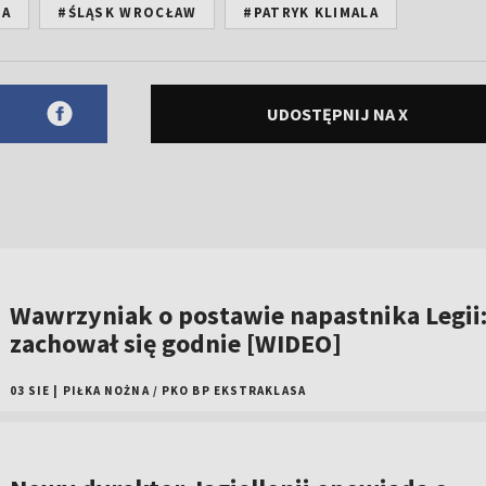
NA
#ŚLĄSK WROCŁAW
#PATRYK KLIMALA
UDOSTĘPNIJ NA X
Wawrzyniak o postawie napastnika Legii
zachował się godnie [WIDEO]
03 SIE
|
PIŁKA NOŻNA
/
PKO BP EKSTRAKLASA