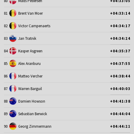
80
Mads Pedersen
+04:33:05
81
Brent Van Moer
+04:33:14
82
Victor Campenaerts
+04:34:17
83
Jan Tratnik
+04:34:24
84
Kasper Asgreen
+04:35:37
85
Alex Aranburu
+04:37:55
86
Matteo Vercher
+04:38:44
87
Warren Barguil
+04:40:03
88
Damien Howson
+04:41:38
89
Sebastian Berwick
+04:44:04
90
Georg Zimmermann
+04:44:21