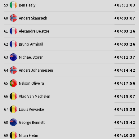
59
Ben Healy
+03:51:03
60
Anders Skaarseth
+04:03:07
61
Alexandre Delettre
+04:03:16
62
Bruno Armirail
+04:03:26
63
Michael Storer
+04:11:37
64
Anders Johannessen
+04:14:42
65
Nelson Oliveira
+04:17:56
66
Vlad Van Mechelen
+04:18:07
67
Louis Vervaeke
+04:18:38
68
George Bennett
+04:18:42
69
Milan Fretin
+04:20:25