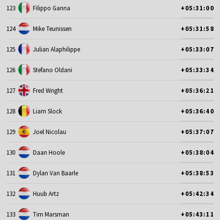
123
Filippo Ganna
+05:31:00
124
Mike Teunissen
+05:31:58
125
Julian Alaphilippe
+05:33:07
126
Stefano Oldani
+05:33:34
127
Fred Wright
+05:36:21
128
Liam Slock
+05:36:40
129
Joel Nicolau
+05:37:07
130
Daan Hoole
+05:38:04
131
Dylan Van Baarle
+05:38:53
132
Huub Artz
+05:42:34
133
Tim Marsman
+05:43:11