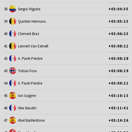
38
Sergio Higuita
+03:04:35
39
Quinten Hermans
+03:05:23
40
Clement Braz
+03:06:23
41
Lennert Van Eetvelt
+03:08:22
42
A. Paret-Peintre
+03:08:28
43
Tobias Foss
+03:08:29
44
V. Paret-Peintre
+03:09:21
45
Ion Izagirre
+03:10:13
46
Alex Baudin
+03:11:41
47
Abel Balderstone
+03:24:26