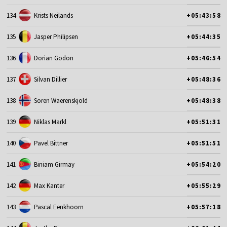
134
Krists Neilands
+05:43:58
135
Jasper Philipsen
+05:44:35
136
Dorian Godon
+05:46:54
137
Silvan Dillier
+05:48:36
138
Soren Waerenskjold
+05:48:38
139
Niklas Markl
+05:51:31
140
Pavel Bittner
+05:51:51
141
Biniam Girmay
+05:54:20
142
Max Kanter
+05:55:29
143
Pascal Eenkhoorn
+05:57:18