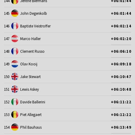
144
Jenthe Biermans
+06:01:44
145
John Degenkolb
+06:01:44
146
Baptiste Veistroffer
+06:02:14
147
Marco Haller
+06:02:20
148
Clement Russo
+06:06:10
149
Olav Kooij
+06:09:18
150
Jake Stewart
+06:10:47
151
Lewis Askey
+06:10:48
152
Davide Ballerini
+06:11:22
153
Piet Allegaert
+06:12:22
154
Phil Bauhaus
+06:13:49