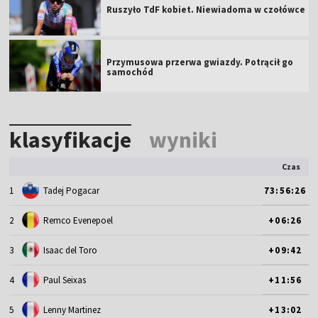
Ruszyło TdF kobiet. Niewiadoma w czołówce
Przymusowa przerwa gwiazdy. Potrącił go
samochód
klasyfikacje
wyniki
Czas
1
Tadej Pogacar
73:56:26
2
Remco Evenepoel
+06:26
3
Isaac del Toro
+09:42
4
Paul Seixas
+11:56
5
Lenny Martinez
+13:02