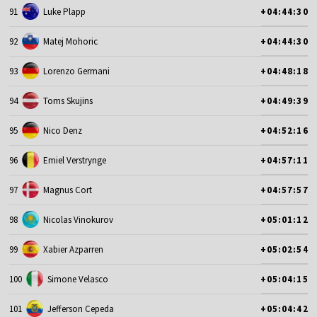
91
Luke Plapp
+04:44:30
92
Matej Mohoric
+04:44:30
93
Lorenzo Germani
+04:48:18
94
Toms Skujins
+04:49:39
95
Nico Denz
+04:52:16
96
Emiel Verstrynge
+04:57:11
97
Magnus Cort
+04:57:57
98
Nicolas Vinokurov
+05:01:12
99
Xabier Azparren
+05:02:54
100
Simone Velasco
+05:04:15
101
Jefferson Cepeda
+05:04:42