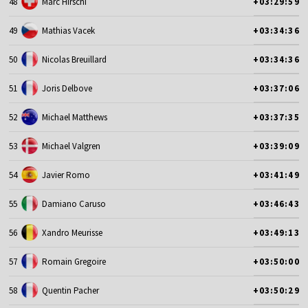
48
Marc Hirschi
+03:29:59
49
Mathias Vacek
+03:34:36
50
Nicolas Breuillard
+03:34:36
51
Joris Delbove
+03:37:06
52
Michael Matthews
+03:37:35
53
Michael Valgren
+03:39:09
54
Javier Romo
+03:41:49
55
Damiano Caruso
+03:46:43
56
Xandro Meurisse
+03:49:13
57
Romain Gregoire
+03:50:00
58
Quentin Pacher
+03:50:29