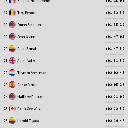
16
Nicolas Prodhomme
+01:25:01
17
Tiesj Benoot
+01:32:56
18
Quinn Simmons
+01:35:28
19
Sean Quinn
+01:47:05
20
Egan Bernal
+01:47:58
21
Adam Yates
+01:51:59
22
Thymen Arensman
+02:02:42
23
Carlos Verona
+02:05:22
24
Matthew Riccitello
+02:11:09
25
Derek Gee-West
+02:12:59
26
Harold Tejada
+02:19:47