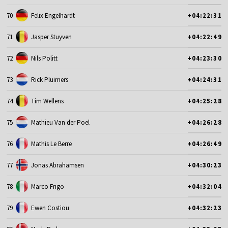
70
Felix Engelhardt
+04:22:31
71
Jasper Stuyven
+04:22:49
72
Nils Politt
+04:23:30
73
Rick Pluimers
+04:24:31
74
Tim Wellens
+04:25:28
75
Mathieu Van der Poel
+04:26:28
76
Mathis Le Berre
+04:26:49
77
Jonas Abrahamsen
+04:30:23
78
Marco Frigo
+04:32:04
79
Ewen Costiou
+04:32:23