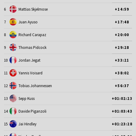
6
Mattias Skjelmose
+14:59
7
Juan Ayuso
+17:48
8
Richard Carapaz
+20:00
9
Thomas Pidcock
+29:28
10
Jordan Jegat
+33:21
11
Yannis Voisard
+38:02
12
Tobias Johannessen
+56:37
13
Sepp Kuss
+01:02:23
14
Davide Piganzoli
+01:03:43
15
Jai Hindley
+01:23:28