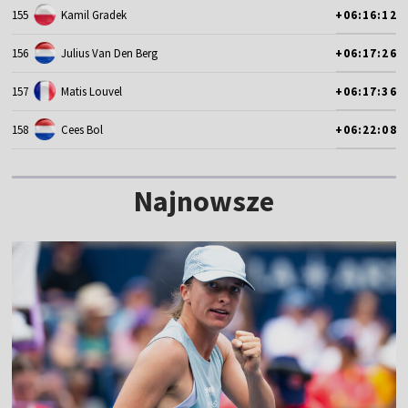
155
Kamil Gradek
+06:16:12
156
Julius Van Den Berg
+06:17:26
157
Matis Louvel
+06:17:36
158
Cees Bol
+06:22:08
Najnowsze