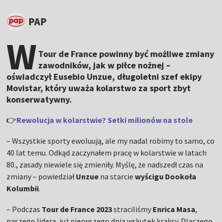
PAP
W
Tour de France powinny być możliwe zmiany
zawodników, jak w piłce nożnej –
oświadczył Eusebio Unzue, długoletni szef ekipy
Movistar, który uważa kolarstwo za sport zbyt
konserwatywny.
👉
Rewolucja w kolarstwie? Setki milionów na stole
– Wszystkie sporty ewoluują, ale my nadal robimy to samo, co
40 lat temu. Odkąd zaczynałem pracę w kolarstwie w latach
80., zasady niewiele się zmieniły. Myślę, że nadszedł czas na
zmiany – powiedział
Unzue
na starcie
wyścigu Dookoła
Kolumbii
.
– Podczas
Tour de France 2023
straciliśmy
Enrica Masa
,
naszego lidera, już pierwszego dnia wskutek kraksy. Dlaczego