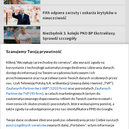
FIFA odpiera zarzuty i oskarża krytyków o
nieuczciwość
Niezbędnik 3. kolejki PKO BP Ekstraklasy.
Sprawdź szczegóły
Szanujemy Twoją prywatność
Kliknij "Akceptuję i przechodzę do serwisu", aby wyrazić zgody na
korzystanie z technologii automatycznego śledzenia i zbierania danych,
TVP
dostęp do informacji na Twoim urządzeniu końcowym i ich
Abonament TVP
Regulamin TVP
przechowywanie oraz na przetwarzanie Twoich danych osobowych przez
nas, czyli Telewizję Polską S.A. w likwidacji (zwaną dalej również „TVP”),
Polityka prywatności
Sklep TVP
Zaufanych Partnerów z IAB* (1201 firm)
oraz pozostałych
Zaufanych
Partnerów TVP (93 firm)
, w celach marketingowych (w tym do
Biuro Reklamy
Moje zgody
zautomatyzowanego dopasowania reklam do Twoich zainteresowań i
mierzenia ich skuteczności) i pozostałych, które wskazujemy poniżej, a
Oferta Handlowa
Biuro reklamy
także zgody na udostępnianie przez nas identyfikatora PPID do Google.
Telegazeta ogłoszenia
Kontakt
Twoje dane osobowe zbierane podczas odwiedzania przez Ciebie naszych
Emisja w TVP
poszczególnych serwisów
zwanych dalej „Portalem”, w tym informacje