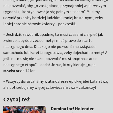
nie pozwolić, aby go zastąpiono, przynajmniej w pierwszym
tygodniu, i kontynuować jazdę pełnym składem? Musimy
uczynić przepisy bardziej ludzkimi, mniej brutalnymi, żeby
lepiej chronić zdrowie kolarzy – podkreślił.
– Jeśli dziś zawodnik upadnie, to musi czasami cierpieć jak
zwierzę, aby dotrzeć do mety i mieć prawo do startu
następnego dnia. Dlaczego nie pozwolić mu wsiąść do
samochodu lub karetki pogotowia, żeby dojechać do mety? A
jeśli nic mu się nie stało, pozwolić mu stanąć na starcie
następnego etapu? – dodał Unzue, który kieruje grupą
Movistar
od 14 lat.
– Wszyscy dorastaliśmy w atmosferze epickiej idei kolarstwa,
ale potrzebujemy więcej człowieczeństwa – zakończył.
Czytaj też
Dominator! Holender