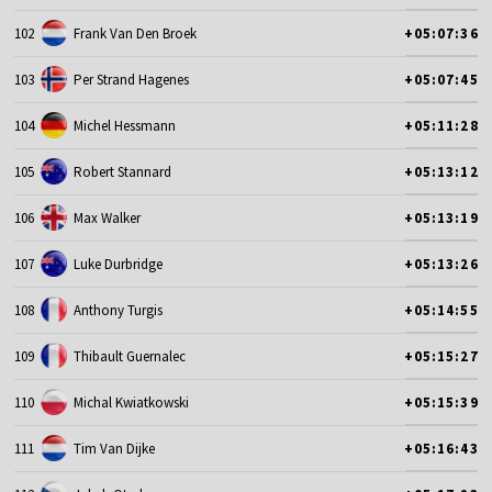
102
Frank Van Den Broek
+05:07:36
103
Per Strand Hagenes
+05:07:45
104
Michel Hessmann
+05:11:28
105
Robert Stannard
+05:13:12
106
Max Walker
+05:13:19
107
Luke Durbridge
+05:13:26
108
Anthony Turgis
+05:14:55
109
Thibault Guernalec
+05:15:27
110
Michal Kwiatkowski
+05:15:39
111
Tim Van Dijke
+05:16:43