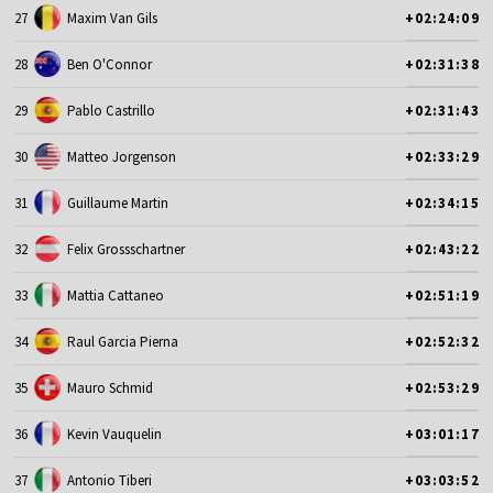
27
Maxim Van Gils
+02:24:09
28
Ben O'Connor
+02:31:38
29
Pablo Castrillo
+02:31:43
30
Matteo Jorgenson
+02:33:29
31
Guillaume Martin
+02:34:15
32
Felix Grossschartner
+02:43:22
33
Mattia Cattaneo
+02:51:19
34
Raul Garcia Pierna
+02:52:32
35
Mauro Schmid
+02:53:29
36
Kevin Vauquelin
+03:01:17
37
Antonio Tiberi
+03:03:52