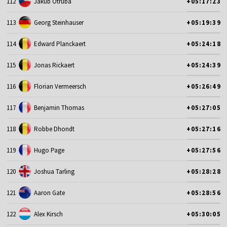
112
Jakub Otruba
+05:17:23
113
Georg Steinhauser
+05:19:39
114
Edward Planckaert
+05:24:18
115
Jonas Rickaert
+05:24:39
116
Florian Vermeersch
+05:26:49
117
Benjamin Thomas
+05:27:05
118
Robbe Dhondt
+05:27:16
119
Hugo Page
+05:27:56
120
Joshua Tarling
+05:28:28
121
Aaron Gate
+05:28:56
122
Alex Kirsch
+05:30:05