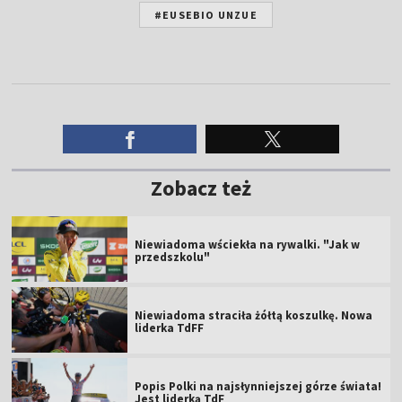
#EUSEBIO UNZUE
Zobacz też
Niewiadoma wściekła na rywalki. "Jak w
przedszkolu"
Niewiadoma straciła żółtą koszulkę. Nowa
liderka TdFF
Popis Polki na najsłynniejszej górze świata!
Jest liderką TdF