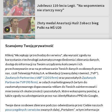
Jest polskie złoto na MŚ juniorów!
Rekordowy bieg Kuś
TVP
Szanujemy Twoją prywatność
Abonament TVP
Regulamin TVP
Kliknij "Akceptuję i przechodzę do serwisu", aby wyrazić zgody na
Polityka prywatności
Sklep TVP
korzystanie z technologii automatycznego śledzenia i zbierania danych,
dostęp do informacji na Twoim urządzeniu końcowym i ich
Biuro Reklamy
Moje zgody
przechowywanie oraz na przetwarzanie Twoich danych osobowych przez
nas, czyli Telewizję Polską S.A. w likwidacji (zwaną dalej również „TVP”),
Oferta Handlowa
Biuro reklamy
Zaufanych Partnerów z IAB* (1201 firm)
oraz pozostałych
Zaufanych
Partnerów TVP (93 firm)
, w celach marketingowych (w tym do
Telegazeta ogłoszenia
Kontakt
zautomatyzowanego dopasowania reklam do Twoich zainteresowań i
Emisja w TVP
mierzenia ich skuteczności) i pozostałych, które wskazujemy poniżej, a
także zgody na udostępnianie przez nas identyfikatora PPID do Google.
Kanały
Rada Programowa
Twoje dane osobowe zbierane podczas odwiedzania przez Ciebie naszych
Ogłoszenia przetargowe
poszczególnych serwisów
zwanych dalej „Portalem”, w tym informacje
©2026 Telewizja Polska Spółka Akcyjna w likwidacji