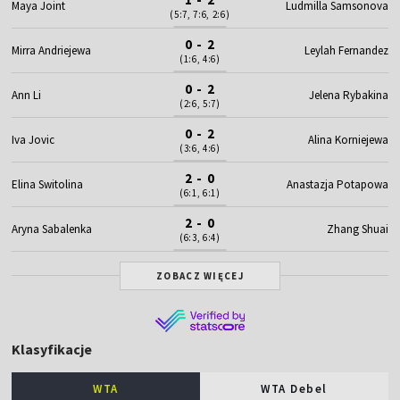
Maya Joint
Ludmilla Samsonova
(5:7, 7:6, 2:6)
0 - 2
Mirra Andriejewa
Leylah Fernandez
(1:6, 4:6)
0 - 2
Ann Li
Jelena Rybakina
(2:6, 5:7)
0 - 2
Iva Jovic
Alina Korniejewa
(3:6, 4:6)
2 - 0
Elina Switolina
Anastazja Potapowa
(6:1, 6:1)
2 - 0
Aryna Sabalenka
Zhang Shuai
(6:3, 6:4)
ZOBACZ WIĘCEJ
Klasyfikacje
WTA
WTA Debel