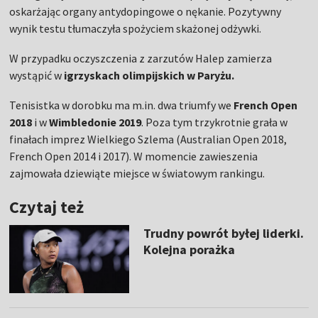
oskarżając organy antydopingowe o nękanie. Pozytywny
wynik testu tłumaczyła spożyciem skażonej odżywki.
W przypadku oczyszczenia z zarzutów Halep zamierza
wystąpić w
igrzyskach olimpijskich w Paryżu.
Tenisistka w dorobku ma m.in. dwa triumfy we
French Open
2018
i w
Wimbledonie 2019
. Poza tym trzykrotnie grała w
finałach imprez Wielkiego Szlema (Australian Open 2018,
French Open 2014 i 2017). W momencie zawieszenia
zajmowała dziewiąte miejsce w światowym rankingu.
Czytaj też
Trudny powrót byłej liderki.
Kolejna porażka