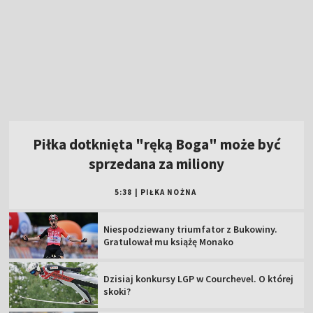
Piłka dotknięta "ręką Boga" może być
sprzedana za miliony
5:38
|
PIŁKA NOŻNA
Niespodziewany triumfator z Bukowiny.
Gratulował mu książę Monako
Dzisiaj konkursy LGP w Courchevel. O której
skoki?
Jubileusz 110-lecia Legii. "Na wspomnienia
nie starczy nocy"
Złoty medal Anastazji Kuś! Zobacz bieg
Polki na MŚ U20
MŚ do lat 20, Oregon: oglądaj 3. dzień
[ZAPIS]