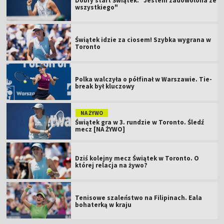
Dobry start Świątek. "Jestem zadowolona ze
wszystkiego"
Świątek idzie za ciosem! Szybka wygrana w
Toronto
Polka walczyła o półfinał w Warszawie. Tie-
break był kluczowy
NA ŻYWO
Świątek gra w 3. rundzie w Toronto. Śledź
mecz [NA ŻYWO]
Dziś kolejny mecz Świątek w Toronto. O
której relacja na żywo?
Tenisowe szaleństwo na Filipinach. Eala
bohaterką w kraju