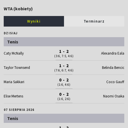
WTA (kobiety)
Wyniki
Terminarz
DZISIAJ
Tenis
1 - 2
Caty McNally
Alexandra Eala
(3:6, 7:5, 4:6)
1 - 2
Taylor Townsend
Belinda Bencic
(7:6, 6:7, 4:6)
0 - 2
Maria Sakkari
Coco Gauff
(1:6, 4:6)
0 - 2
Elise Mertens
Naomi Osaka
(1:6, 2:6)
07 SIERPNIA 2026
Tenis
1 - 2