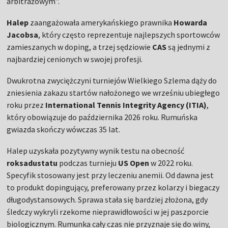
arbitrażowym".
Halep
zaangażowała amerykańskiego prawnika
Howarda
Jacobsa
, który często reprezentuje najlepszych sportowców
zamieszanych w doping, a trzej sędziowie
CAS
są jednymi z
najbardziej cenionych w swojej profesji.
Dwukrotna zwyciężczyni turniejów Wielkiego Szlema dąży do
zniesienia zakazu startów nałożonego we wrześniu ubiegłego
roku przez
International Tennis Integrity Agency (ITIA)
,
który obowiązuje do października 2026 roku. Rumuńska
gwiazda skończy wówczas 35 lat.
Halep uzyskała pozytywny wynik testu na obecność
roksadustatu
podczas turnieju
US Open
w 2022 roku.
Specyfik stosowany jest przy leczeniu anemii. Od dawna jest
to produkt dopingujący, preferowany przez kolarzy i biegaczy
długodystansowych. Sprawa stała się bardziej złożona, gdy
śledczy wykryli rzekome nieprawidłowości w jej paszporcie
biologicznym. Rumunka cały czas nie przyznaje się do winy,