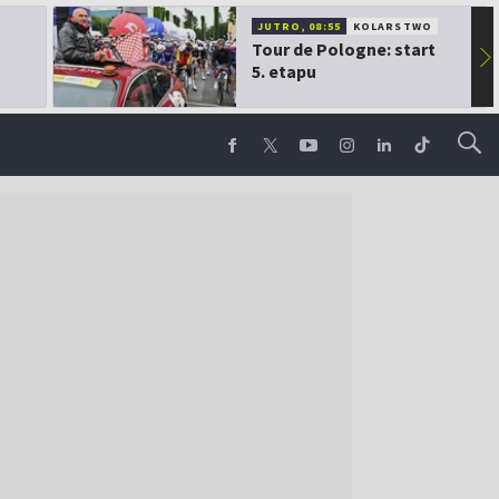
JUTRO, 08:55
KOLARSTWO
Tour de Pologne: start
▶
5. etapu