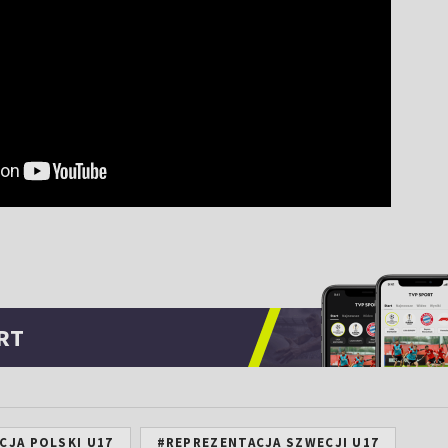
RT
CJA POLSKI U17
#REPREZENTACJA SZWECJI U17