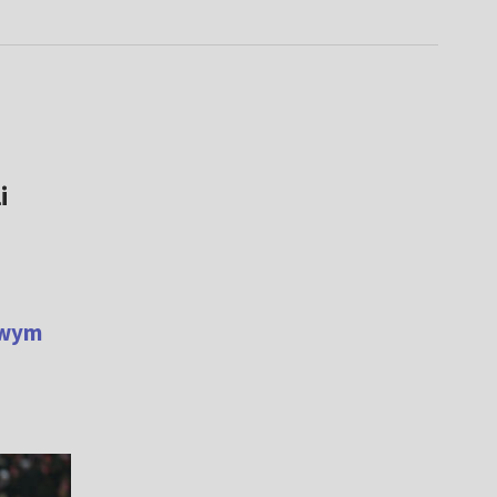
i
owym