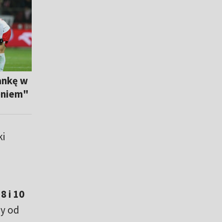
ankę w
eniem"
ki
o
8 i 10
y od