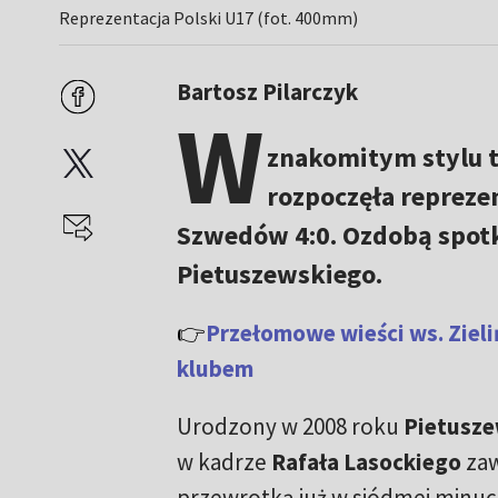
Reprezentacja Polski U17 (fot. 400mm)
Bartosz Pilarczyk
W
znakomitym stylu t
rozpoczęła reprezent
Szwedów 4:0. Ozdobą spotk
Pietuszewskiego.
👉
Przełomowe wieści ws. Ziel
klubem
Urodzony w 2008 roku
Pietusze
w kadrze
Rafała Lasockiego
zaw
przewrotką już w siódmej minuci