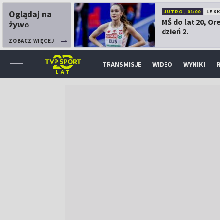
Oglądaj na
JUTRO, 01:00
LEK
MŚ do lat 20, Or
żywo
dzień 2.
ZOBACZ WIĘCEJ
TRANSMISJE
WIDEO
WYNIKI
R