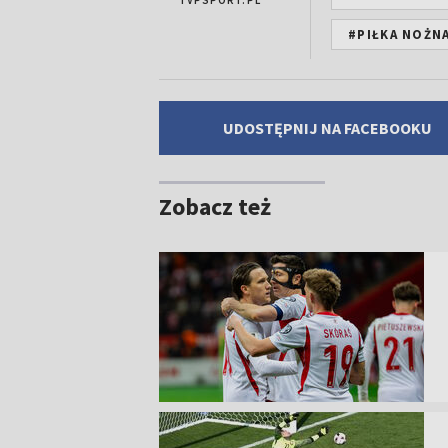
TVPSPORT.PL
#PIŁKA NOŻN
UDOSTĘPNIJ NA FACEBOOKU
Zobacz też