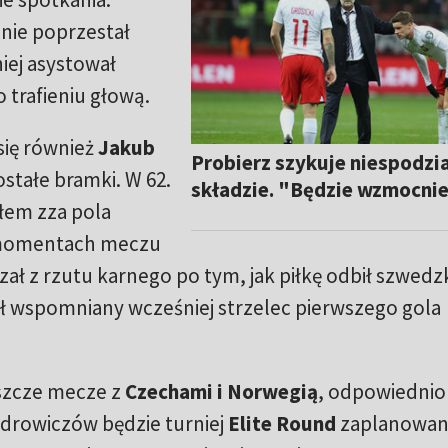
nie poprzestał
iej asystował
 trafieniu głową.
się również
Jakub
Probierz szykuje niespodzi
stałe bramki. W 62.
składzie. "Będzie wzmocni
ałem zza pola
 momentach meczu
ał z rzutu karnego po tym, jak piłkę odbił szwedz
 wspomniany wcześniej strzelec pierwszego gola
eszcze mecze z
Czechami i Norwegią
, odpowiedni
drowiczów będzie turniej
Elite Round
zaplanowan