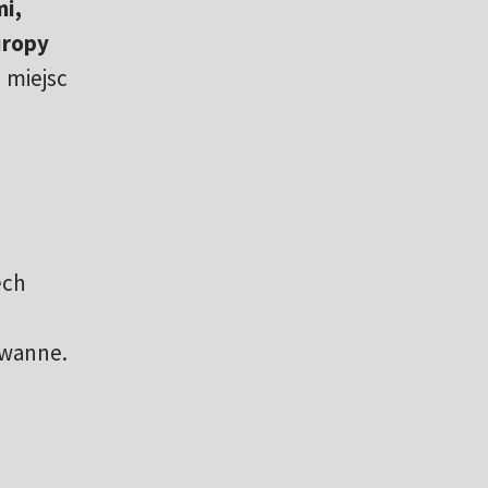
i,
uropy
 miejsc
ech
nwanne.