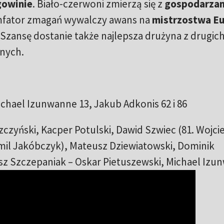
gowinie
. Biało-czerwoni zmierzą się z
gospodarzam
umfator zmagań wywalczy awans na
mistrzostwa E
 Szansę dostanie także najlepsza drużyna z drugich
jnych.
chael Izunwanne 13, Jakub Adkonis 62 i 86
zczyński, Kacper Potulski, Dawid Szwiec (81. Wojci
mil Jakóbczyk), Mateusz Dziewiatowski, Dominik
sz Szczepaniak – Oskar Pietuszewski, Michael Izu