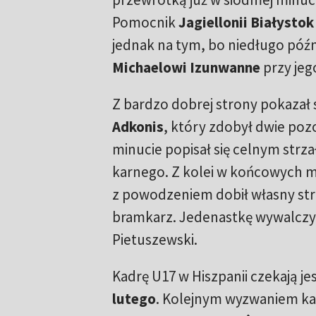
Pomocnik
Jagiellonii Białystok
jednak na tym, bo niedługo późn
Michaelowi Izunwanne
przy jego
Z bardzo dobrej strony pokazał 
Adkonis
, który zdobył dwie pozo
minucie popisał się celnym strz
karnego. Z kolei w końcowych
z powodzeniem dobił własny strz
bramkarz. Jedenastkę wywalczył
Pietuszewski.
Kadrę U17 w Hiszpanii czekają j
lutego
. Kolejnym wyzwaniem ka