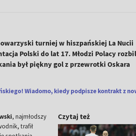
owarzyski turniej w hiszpańskiej La Nucii
acja Polski do lat 17. Młodzi Polacy rozbil
ania był piękny gol z przewrotki Oskara
ińskiego! Wiadomo, kiedy podpisze kontrakt z n
Czytaj też
wski
, najmłodszy
odnik, trafił
e spotkania.