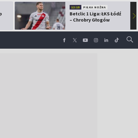
12:15
PIŁKA NOŻNA
p
Betclic 1 Liga: ŁKS Łódź
▶
– Chrobry Głogów