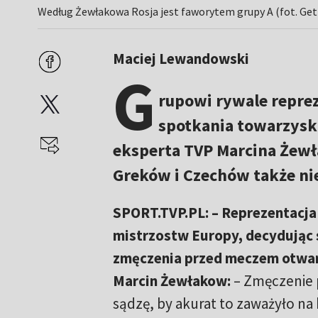
Według Żewłakowa Rosja jest faworytem grupy A (fot. Ge
Maciej Lewandowski
G
rupowi rywale repreze
spotkania towarzysk
eksperta TVP Marcina Żewł
Greków i Czechów także ni
SPORT.TVP.PL: – Reprezentacja
mistrzostw Europy, decydując s
zmęczenia przed meczem otwar
Marcin Żewłakow:
– Zmęczenie p
sądzę, by akurat to zaważyło na