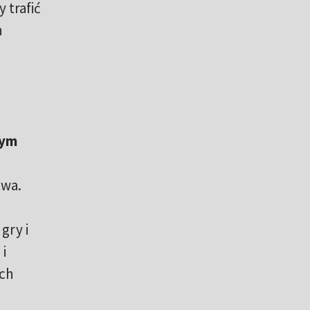
 trafić
h
nym
twa.
gry i
i
ich