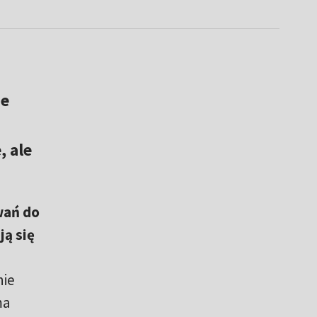
je
 ale
wań do
ją się
nie
ma