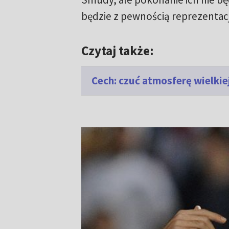
będzie z pewnością reprezentacja
Czytaj także:
Cech: czuć atmosferę wielkie