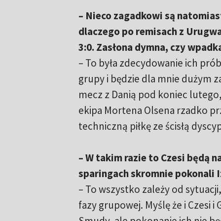
– Nieco zagadkowi są natomias
dlaczego po remisach z Urugwaj
3:0. Zasłona dymna, czy wpadka
– To była zdecydowanie ich prób
grupy i będzie dla mnie dużym za
mecz z Danią pod koniec lutego,
ekipa Mortena Olsena rzadko prz
techniczną piłkę ze ścisłą dyscy
– W takim razie to Czesi będą
sparingach skromnie pokonali Izr
– To wszystko zależy od sytuacji,
fazy grupowej. Myślę że i Czesi i
Smudy, ale pokonanie ich nie b