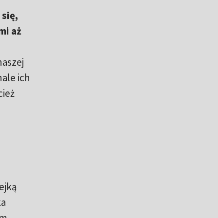
się,
mi aż
naszej
ale ich
cież
ć
ejką
ka
em