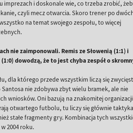
 imprezach i doskonale wie, co trzeba zrobić, żeby
tkanie, czyli mecz otwarcia. Skoro trener po dwóc
ż wszystko na temat swojego zespołu, to więcej
zebnych.
ach nie zaimponowali. Remis ze Słowenią (1:1) i
(1:0) dowodzą, że to jest chyba zespół o skrom
łu, dla którego przede wszystkim liczą się zwycięs
 Santosa nie zdobywa zbyt wielu bramek, ale nie
ch wniosków. Oni bazują na znakomitej organizacji 
ają otwartego futbolu, tu liczy się głównie taktyka 
ież stałe fragmenty gry. Kombinacja tych wszystk
w 2004 roku.