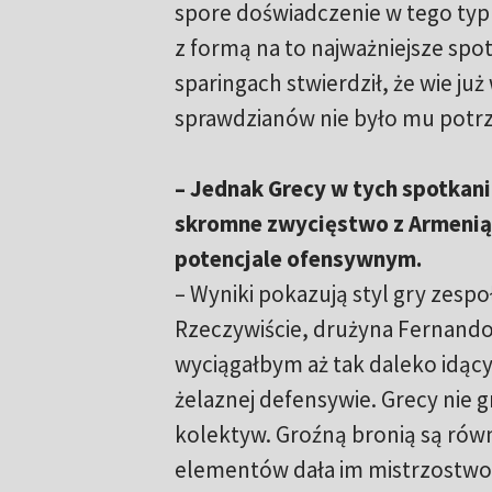
spore doświadczenie w tego typu
z formą na to najważniejsze spo
sparingach stwierdził, że wie ju
sprawdzianów nie było mu potr
– Jednak Grecy w tych spotkani
skromne zwycięstwo z Armenią 
potencjale ofensywnym.
– Wyniki pokazują styl gry zespo
Rzeczywiście, drużyna Fernando
wyciągałbym aż tak daleko idący
żelaznej defensywie. Grecy nie gr
kolektyw. Groźną bronią są równ
elementów dała im mistrzostwo 