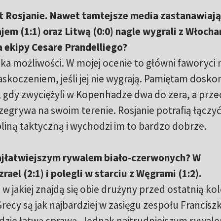
t Rosjanie. Nawet tamtejsze media zastanawiają 
em (1:1) oraz Litwą (0:0) nagle wygrali z Włocha
 ekipy Cesare Prandelliego?
ka możliwości. W mojej ocenie to główni faworyci 
skoczeniem, jeśli jej nie wygrają. Pamiętam doskon
 gdy zwyciężyli w Kopenhadze dwa do zera, a prze
egrywa na swoim terenie. Rosjanie potrafią łączy
pliną taktyczną i wychodzi im to bardzo dobrze.
 najłatwiejszym rywalem biało-czerwonych? W
ael (2:1) i polegli w starciu z Węgrami (1:2).
 w jakiej znajdą się obie drużyny przed ostatnią kol
 Grecy są jak najbardziej w zasięgu zespołu Francisz
ędzie łatwą sprawą. Jednak najtrudniejszym rywal