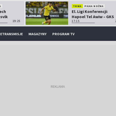
A
TRWA
PIŁKA NOŻNA
Lech
El. Ligi Konferencji:
ksvik
Hapoel Tel Awiw – GKS
19:25
Katowice
17:15
ETRANSMISJE
MAGAZYNY
PROGRAM TV