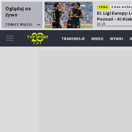
Oglądaj na
TRWA
PIŁKA NOŻN
El. Ligi Europy: 
żywo
Poznań – KI Kla
16:25
ZOBACZ WIĘCEJ
TRANSMISJE
WIDEO
WYNIKI
R