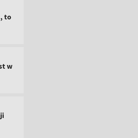
, to
st w
ji