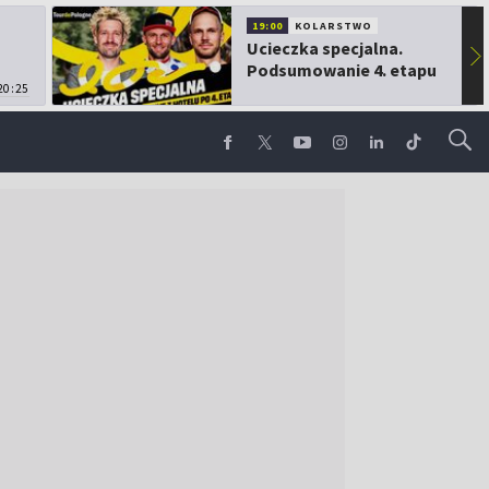
19:00
KOLARSTWO
Ucieczka specjalna.
▶
Podsumowanie 4. etapu
20:25
TdP