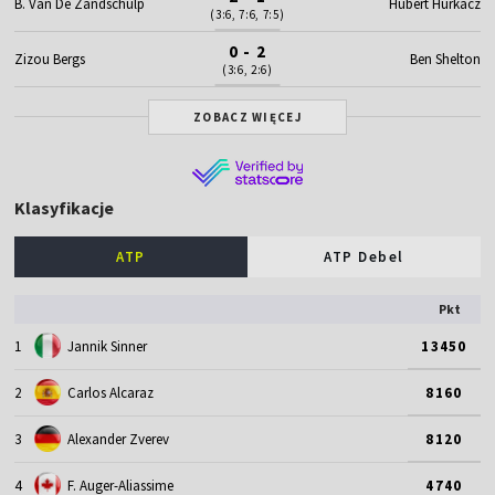
B. Van De Zandschulp
Hubert Hurkacz
(3:6, 7:6, 7:5)
0 - 2
Zizou Bergs
Ben Shelton
(3:6, 2:6)
ZOBACZ WIĘCEJ
Klasyfikacje
ATP
ATP Debel
Pkt
1
Jannik Sinner
13450
2
Carlos Alcaraz
8160
3
Alexander Zverev
8120
4
F. Auger-Aliassime
4740