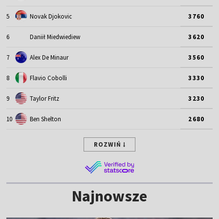
5
Novak Djokovic
3760
6
Daniił Miedwiediew
3620
7
Alex De Minaur
3560
8
Flavio Cobolli
3330
9
Taylor Fritz
3230
10
Ben Shelton
2680
ROZWIŃ
Najnowsze