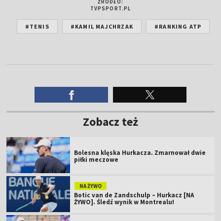
ŹRÓDŁO:
TVPSPORT.PL
#TENIS
#KAMIL MAJCHRZAK
#RANKING ATP
Zobacz też
Bolesna klęska Hurkacza. Zmarnował dwie
piłki meczowe
NA ŻYWO
Botic van de Zandschulp – Hurkacz [NA
ŻYWO]. Śledź wynik w Montrealu!