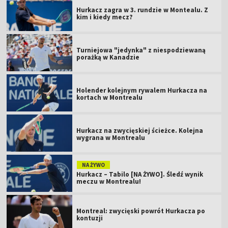
Hurkacz zagra w 3. rundzie w Montealu. Z
kim i kiedy mecz?
Turniejowa "jedynka" z niespodziewaną
porażką w Kanadzie
Holender kolejnym rywalem Hurkacza na
kortach w Montrealu
Hurkacz na zwycięskiej ścieżce. Kolejna
wygrana w Montrealu
NA ŻYWO
Hurkacz – Tabilo [NA ŻYWO]. Śledź wynik
meczu w Montrealu!
Montreal: zwycięski powrót Hurkacza po
kontuzji