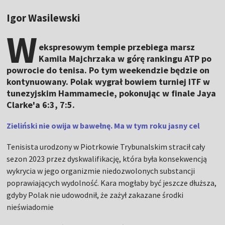
Igor Wasilewski
W
ekspresowym tempie przebiega marsz
Kamila Majchrzaka w górę rankingu ATP po
powrocie do tenisa. Po tym weekendzie będzie on
kontynuowany. Polak wygrał bowiem turniej ITF w
tunezyjskim Hammamecie, pokonując w finale Jaya
Clarke'a 6:3, 7:5.
Zieliński nie owija w bawełnę. Ma w tym roku jasny cel
Tenisista urodzony w Piotrkowie Trybunalskim stracił cały
sezon 2023 przez dyskwalifikację, która była konsekwencją
wykrycia w jego organizmie niedozwolonych substancji
poprawiających wydolność. Kara mogłaby być jeszcze dłuższa,
gdyby Polak nie udowodnił, że zażył zakazane środki
nieświadomie