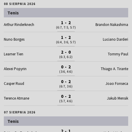
08 SIERPNIA 2026
Tenis
1 - 2
Arthur Rinderknech
Brandon Nakashima
(6:7, 7:5, 5:7)
1 - 2
Nuno Borges
Luciano Darderi
(6:4, 3:6, 5:7)
2 - 0
Learner Tien
Tommy Paul
(6:3, 6:2)
0 - 2
Alexei Popyrin
Thiago A. Tirante
(3:6, 4:6)
0 - 2
Casper Ruud
Joao Fonseca
(6:7, 3:6)
0 - 2
Terence Atmane
Jakub Mensik
(5:7, 4:6)
07 SIERPNIA 2026
Tenis
2 - 1