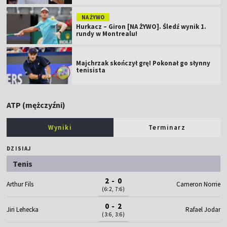
NA ŻYWO
Hurkacz – Giron [NA ŻYWO]. Śledź wynik 1.
rundy w Montrealu!
Majchrzak skończył grę! Pokonał go słynny
tenisista
ATP (mężczyźni)
Wyniki
Terminarz
DZISIAJ
Tenis
2 - 0
Arthur Fils
Cameron Norrie
(6:2, 7:6)
0 - 2
Jiri Lehecka
Rafael Jodar
(3:6, 3:6)