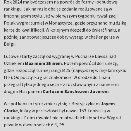
Rok 2024 ma być czasem na powrót do formy i odbudowę
rankingu. Jak na razie oba te zadania realizowane są w
imponującym stylu. Już w pierwszym tygodniu rywalizacji
Polak wygrał turniej w Monastyrze, gdzie przyznano mu dziką
kartę do kwalifikacji. W kolejnym doszedł do ćwierćfinału, a
później zanotował jeszcze dobry występ w challengerze w
Belgii.
Lutowe starty zaczął od wygranej w Pucharze Davisa nad
Uzbekiem
Maximem Shinem
. Potem powrócił do Tunezji,
gdzie rozpoczął turniej rangi M25 (najwyższej w męskim cyklu
ITF). Od początku grał znakomicie. W drodze do finału
przegrał tylko jednego seta – z rozstawionym z numerem
drugim Hiszpanem
Carlosem Sanchezem Joverem
.
W spotkaniu o tytuł zmierzył się z Brytyjczykiem
Jayem
Clarke
, który w przeszłości był nawet 153. tenisistą w
rankingu. Z nim również nie miał wielkich kłopotów. Wygrał
pewnie w dwóch setach 6:3, 7:5.