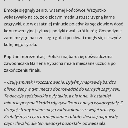
Emocje sięgnęły zenitu w samej końcówce. Wszystko
wskazywało na to, że o złotym medalu rozstrzygną karne
zagrywki, ale w ostatniej minucie pojedynku sędziowie w dość
kontrowersyjnej sytuacji podyktowali krótki róg. Gospodynie
zamieniły go na trzeciego gola i po chwili mogły się cieszyć z
kolejnego tytułu.
Kapitan reprezentacji Polski i najbardziej doświadczona
zawodniczka Marlena Rybacha miała mieszane uczucia po
zakończeniu finału.
– Czuję smutek i rozczarowanie. Byłyśmy naprawdę bardzo
blisko, żeby w tym meczu doprowadzić do karnych zagrywek.
Te decyzje sędziowskie były takie, a nie inne. W ostatniej
minucie przyznali krótki róg rywalkom i one go wykorzystały. Z
drugiej strony jestem mega zadowolona ze swojej drużyny.
Zrobiłyśmy na tym turnieju super robotę. Jest się naprawdę
czym chwalić, ale ten niedosyt pozostał
– powiedziała.