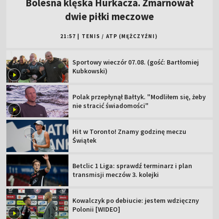
Bolesna klęska Hurkacza. Zmarnował
dwie piłki meczowe
21:57
|
TENIS
/
ATP (MĘŻCZYŹNI)
Sportowy wieczór 07.08. (gość: Bartłomiej
Kubkowski)
Polak przepłynął Bałtyk. "Modliłem się, żeby
nie stracić świadomości"
Hit w Toronto! Znamy godzinę meczu
Świątek
Betclic 1 Liga: sprawdź terminarz i plan
transmisji meczów 3. kolejki
Kowalczyk po debiucie: jestem wdzięczny
Polonii [WIDEO]