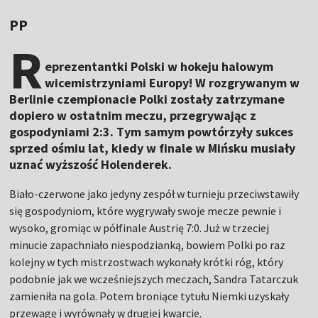
PP
R
eprezentantki Polski w hokeju halowym
wicemistrzyniami Europy! W rozgrywanym w
Berlinie czempionacie Polki zostały zatrzymane
dopiero w ostatnim meczu, przegrywając z
gospodyniami 2:3. Tym samym powtórzyły sukces
sprzed ośmiu lat, kiedy w finale w Mińsku musiały
uznać wyższość Holenderek.
Biało-czerwone jako jedyny zespół w turnieju przeciwstawiły
się gospodyniom, które wygrywały swoje mecze pewnie i
wysoko, gromiąc w półfinale Austrię 7:0. Już w trzeciej
minucie zapachniało niespodzianką, bowiem Polki po raz
kolejny w tych mistrzostwach wykonały krótki róg, który
podobnie jak we wcześniejszych meczach, Sandra Tatarczuk
zamieniła na gola. Potem broniące tytułu Niemki uzyskały
przewagę i wyrównały w drugiej kwarcie.