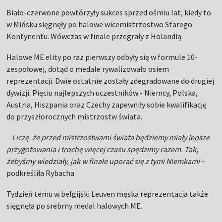
Biało-czerwone powtórzyły sukces sprzed ośmiu lat, kiedy to
w Mińsku sięgnęły po halowe wicemistrzostwo Starego
Kontynentu. Wówczas w finale przegrały z Holandią.
Halowe ME elity po raz pierwszy odbyły się w formule 10-
zespołowej, dotąd o medale rywalizowało osiem
reprezentacji. Dwie ostatnie zostały zdegradowane do drugiej
dywizji. Pięciu najlepszych uczestników - Niemcy, Polska,
Austria, Hiszpania oraz Czechy zapewniły sobie kwalifikację
do przyszłorocznych mistrzostw świata.
–
Liczę, że przed mistrzostwami świata będziemy miały lepsze
przygotowania i trochę więcej czasu spędzimy razem. Tak,
żebyśmy wiedziały, jak w finale uporać się z tymi Niemkami
–
podkreśliła Rybacha.
Tydzień temu w belgijski Leuven męska reprezentacja także
sięgnęła po srebrny medal halowych ME.