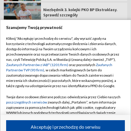
Niezbędnik 3. kolejki PKO BP Ekstraklasy.
Sprawdź szczegóły
Szanujemy Twoją prywatność
Kliknij "Akceptuję i przechodzę do serwisu", aby wyrazić zgody na
korzystanie z technologii automatycznego śledzenia i zbierania danych,
TVP
dostęp do informacji na Twoim urządzeniu końcowym i ich
przechowywanie oraz na przetwarzanie Twoich danych osobowych przez
Abonament TVP
Regulamin TVP
nas, czyli Telewizję Polską S.A. w likwidacji (zwaną dalej również „TVP”),
Polityka prywatności
Sklep TVP
Zaufanych Partnerów z IAB* (1201 firm)
oraz pozostałych
Zaufanych
Partnerów TVP (93 firm)
, w celach marketingowych (w tym do
Biuro Reklamy
Moje zgody
zautomatyzowanego dopasowania reklam do Twoich zainteresowań i
mierzenia ich skuteczności) i pozostałych, które wskazujemy poniżej, a
Oferta Handlowa
Biuro reklamy
także zgody na udostępnianie przez nas identyfikatora PPID do Google.
Telegazeta ogłoszenia
Kontakt
Twoje dane osobowe zbierane podczas odwiedzania przez Ciebie naszych
Emisja w TVP
poszczególnych serwisów
zwanych dalej „Portalem”, w tym informacje
zapisywane za pomocą technologii takich jak: pliki cookie, sygnalizatory
Kanały
Rada Programowa
WWW lub innych podobnych technologii umożliwiających świadczenie
dopasowanych i bezpiecznych usług, personalizację treści oraz reklam,
Ogłoszenia przetargowe
udostępnianie funkcji mediów społecznościowych oraz analizowanie
©2026 Telewizja Polska Spółka Akcyjna w likwidacji
Akceptuję i przechodzę do serwisu
ruchu w Internecie.
Akademia Telewizyjna