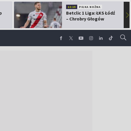
12:15
PIŁKA NOŻNA
p
Betclic 1 Liga: ŁKS Łódź
▶
– Chrobry Głogów