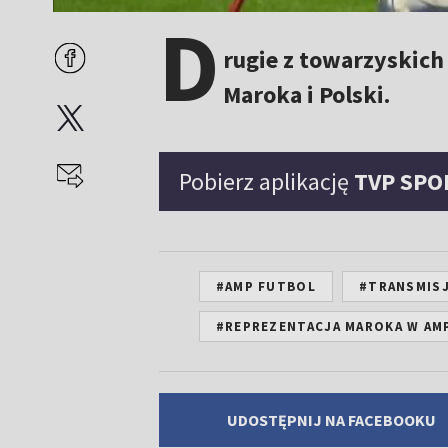
D
rugie z towarzyskic
Maroka i Polski.
Pobierz aplikację
TVP SPO
#AMP FUTBOL
#TRANSMIS
#REPREZENTACJA MAROKA W AM
UDOSTĘPNIJ NA FACEBOOKU