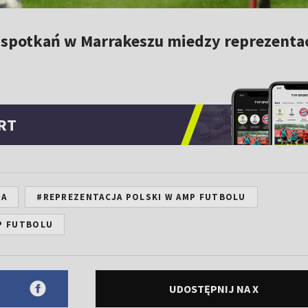
h spotkań w Marrakeszu miedzy reprezenta
RT
JA
#REPREZENTACJA POLSKI W AMP FUTBOLU
P FUTBOLU
UDOSTĘPNIJ NA X