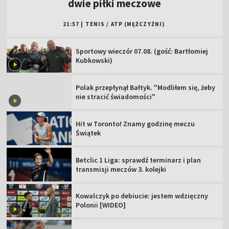
dwie piłki meczowe
21:57
|
TENIS
/
ATP (MĘŻCZYŹNI)
Sportowy wieczór 07.08. (gość: Bartłomiej
Kubkowski)
Polak przepłynął Bałtyk. "Modliłem się, żeby
nie stracić świadomości"
Hit w Toronto! Znamy godzinę meczu
Świątek
Betclic 1 Liga: sprawdź terminarz i plan
transmisji meczów 3. kolejki
Kowalczyk po debiucie: jestem wdzięczny
Polonii [WIDEO]