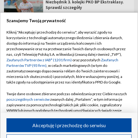
Niezbędnik 3. kolejki PKO BP Ekstraklasy.
Sprawdź szczegóły
Szanujemy Twoją prywatność
Kliknij "Akceptuję i przechodzę do serwisu", aby wyrazić zgody na
korzystanie z technologii automatycznego śledzenia i zbierania danych,
TVP
dostęp do informacji na Twoim urządzeniu końcowym i ich
przechowywanie oraz na przetwarzanie Twoich danych osobowych przez
Abonament TVP
Regulamin TVP
nas, czyli Telewizję Polską S.A. w likwidacji (zwaną dalej również „TVP”),
Polityka prywatności
Sklep TVP
Zaufanych Partnerów z IAB* (1201 firm)
oraz pozostałych
Zaufanych
Partnerów TVP (93 firm)
, w celach marketingowych (w tym do
Biuro Reklamy
Moje zgody
zautomatyzowanego dopasowania reklam do Twoich zainteresowań i
mierzenia ich skuteczności) i pozostałych, które wskazujemy poniżej, a
Oferta Handlowa
Biuro reklamy
także zgody na udostępnianie przez nas identyfikatora PPID do Google.
Telegazeta ogłoszenia
Kontakt
Twoje dane osobowe zbierane podczas odwiedzania przez Ciebie naszych
Emisja w TVP
poszczególnych serwisów
zwanych dalej „Portalem”, w tym informacje
zapisywane za pomocą technologii takich jak: pliki cookie, sygnalizatory
Kanały
Rada Programowa
WWW lub innych podobnych technologii umożliwiających świadczenie
dopasowanych i bezpiecznych usług, personalizację treści oraz reklam,
Ogłoszenia przetargowe
udostępnianie funkcji mediów społecznościowych oraz analizowanie
©2026 Telewizja Polska Spółka Akcyjna w likwidacji
Akceptuję i przechodzę do serwisu
ruchu w Internecie.
Akademia Telewizyjna