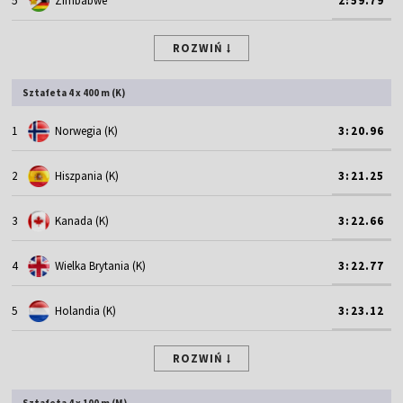
5
Zimbabwe
2:59.79
ROZWIŃ
Sztafeta 4 x 400 m (K)
1
Norwegia (K)
3:20.96
2
Hiszpania (K)
3:21.25
3
Kanada (K)
3:22.66
4
Wielka Brytania (K)
3:22.77
5
Holandia (K)
3:23.12
ROZWIŃ
Sztafeta 4 x 100 m (M)