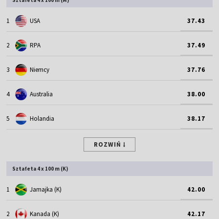
1
USA
37.43
2
RPA
37.49
3
Niemcy
37.76
4
Australia
38.00
5
Holandia
38.17
ROZWIŃ
Sztafeta 4 x 100 m (K)
1
Jamajka (K)
42.00
2
Kanada (K)
42.17