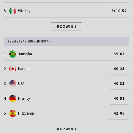
5
Włochy
3:10.52
ROZWIŃ
Sztafeta 4 x 100 m (MIKST)
1
Jamajka
39.62
2
Kanada
40.23
3
USA
40.33
4
Niemcy
40.52
5
Hiszpania
41.05
ROZWIŃ