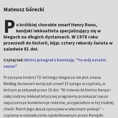
Mateusz Górecki
P
o krótkiej chorobie zmarł Henry Rono,
kenijski lekkoatleta specjalizujący się w
biegach na długich dystansach. W 1978 roku
przeszedł do historii, bijąc cztery rekordy świata w
zaledwie 81 dni.
Czytaj też:
Mistrz przegrał z kontuzją. "To mój ostatni
sezon"
Przyczyna śmierci 72-letniego biegacza nie jest znana.
Według doniesień kenijczyk zmarł 15 lutego w szpitalu, w
którym przebywał przez 10 dni.
"W imieniu Athletics Kenya i
całej rodziny lekkoatletycznej pragniemy przekazać nasze
najszczersze kondolencje rodzinie, przyjaciołom w tej trudnej
chwili. Niech jego dusza spoczywa w wiecznym pokoju" –
czytamy w oświadczeniu opublikowanym przez Kenijski