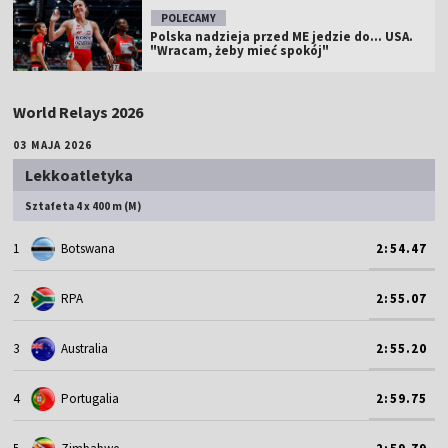
POLECAMY
Polska nadzieja przed ME jedzie do... USA.
"Wracam, żeby mieć spokój"
World Relays 2026
03 MAJA 2026
Lekkoatletyka
Sztafeta 4 x 400 m (M)
1
Botswana
2:54.47
2
RPA
2:55.07
3
Australia
2:55.20
4
Portugalia
2:59.75