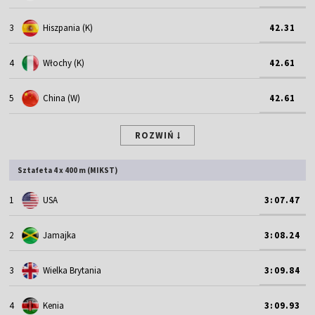
3
Hiszpania (K)
42.31
4
Włochy (K)
42.61
5
China (W)
42.61
ROZWIŃ
Sztafeta 4 x 400 m (MIKST)
1
USA
3:07.47
2
Jamajka
3:08.24
3
Wielka Brytania
3:09.84
4
Kenia
3:09.93