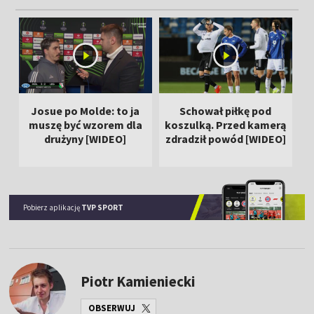
Josue po Molde: to ja
Schował piłkę pod
K
muszę być wzorem dla
koszulką. Przed kamerą
–
drużyny [WIDEO]
zdradził powód [WIDEO]
Pobierz aplikację
TVP SPORT
Piotr Kamieniecki
OBSERWUJ