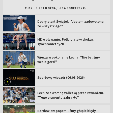
21:17
|
PIŁKA NOŻNA
/
LIGA KONFERENCJI
Dobry start Świątek. "Jestem zadowolona
ze wszystkiego"
ME w pływaniu. Polki piąte w skokach
synchronicznych
Wierzą w pokonanie Lecha. "Nie byliśmy
wcale gorsi"
Sportowy wieczór (06.08.2026)
Lech ze skromną zaliczką przed rewanżem.
"Tego elementu zabrakło"
Bartlewicz: popełniliśmy głupie błędy