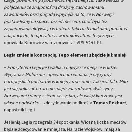
czego powinniśmy spodziewać się na miejscu. Taka wiedza w
połączeniu ze znajomością drużyny, zachowaniami
zawodników oraz pogodą wpłynęła na to, że w Norwegii
postawiliśmy na spacer przed meczem, choć była też
zaplanowana aktywacja w hotelu. Taki ruch miał nam pomóc w
adaptacji do, temperatury i warunków atmosferycznych
–
opowiada Bibrowicz w rozmowie z TVPSPORT.PL.
Legia zmienia koncepcję. Tego elementu będzie już mniej!
–
Priorytetem Legii jest walka o najwyższe miejsce w lidze.
Wygrana z Molde nie zapewni nam eliminacji czy grupy
europejskich pucharów w kolejnym sezonie. Taki jest fakt. Miło
jest się pokazać na arenie międzynarodowej. Walczymy z
Norwegami i damy z siebie wszystko, ale wciąż kluczowe jest
własne podwórko
– zdecydowanie podkreśla
Tomas Pekhart
,
napastnik Legii.
Jesienią Legia rozegrała 34 spotkania. Wiosną liczba meczów
będzie zdecydowanie mniejsza. Na razie Wojskowi mają za