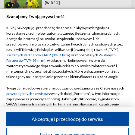
[WIDEO]
Szanujemy Twoją prywatność
Kliknij "Akceptuję i przechodzę do serwisu", aby wyrazić zgody na
korzystanie z technologii automatycznego śledzenia i zbierania danych,
TVP
dostęp do informacji na Twoim urządzeniu końcowym i ich
Abonament TVP
Regulamin TVP
przechowywanie oraz na przetwarzanie Twoich danych osobowych przez
nas, czyli Telewizję Polską S.A. w likwidacji (zwaną dalej również „TVP”),
Polityka prywatności
Sklep TVP
Zaufanych Partnerów z IAB* (1201 firm)
oraz pozostałych
Zaufanych
Partnerów TVP (93 firm)
, w celach marketingowych (w tym do
Biuro Reklamy
Moje zgody
zautomatyzowanego dopasowania reklam do Twoich zainteresowań i
mierzenia ich skuteczności) i pozostałych, które wskazujemy poniżej, a
Oferta Handlowa
Biuro reklamy
także zgody na udostępnianie przez nas identyfikatora PPID do Google.
Telegazeta ogłoszenia
Kontakt
Twoje dane osobowe zbierane podczas odwiedzania przez Ciebie naszych
Emisja w TVP
poszczególnych serwisów
zwanych dalej „Portalem”, w tym informacje
zapisywane za pomocą technologii takich jak: pliki cookie, sygnalizatory
Kanały
Rada Programowa
WWW lub innych podobnych technologii umożliwiających świadczenie
dopasowanych i bezpiecznych usług, personalizację treści oraz reklam,
Ogłoszenia przetargowe
udostępnianie funkcji mediów społecznościowych oraz analizowanie
©2026 Telewizja Polska Spółka Akcyjna w likwidacji
Akceptuję i przechodzę do serwisu
ruchu w Internecie.
Akademia Telewizyjna
Informacje o nadawcy
Twoje dane osobowe zbierane podczas odwiedzania przez Ciebie
Ustawienia zaawansowane