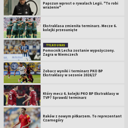
Papszun wprost o rywalach Legii. "To robi
wrażenie"
Ekstraklasa zmieniła terminarz. Mecze 6.
kolejki przesunięte
TYLKO U NAS
Pomocnik Lecha zostanie wypożyczony.
Zagra w Niemczech
Zobacz wyniki i terminarz PKO BP
Ekstraklasy w sezonie 2026/27
Który mecz 6. kolejki PKO BP Ekstraklasy w
TVP? Sprawdź terminarz
Raków z nowym piłkarzem. To reprezentant
Czarnogóry