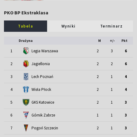
PKO BP Ekstraklasa
Tabela
Wyniki
Terminarz
Drużyna
M
+/-
Pkt
1
Legia Warszawa
2
3
6
2
Jagiellonia
2
2
6
3
Lech Poznań
2
1
4
4
Wisła Płock
2
1
4
5
GKS Katowice
2
1
3
6
Górnik Zabrze
1
1
3
7
Pogoń Szczecin
2
1
3