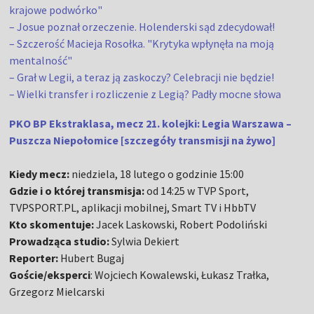
krajowe podwórko"
– Josue poznał orzeczenie. Holenderski sąd zdecydował!
– Szczerość Macieja Rosołka. "Krytyka wpłynęła na moją
mentalność"
– Grał w Legii, a teraz ją zaskoczy? Celebracji nie będzie!
– Wielki transfer i rozliczenie z Legią? Padły mocne słowa
PKO BP Ekstraklasa, mecz 21. kolejki: Legia Warszawa –
Puszcza Niepołomice [szczegóły transmisji na żywo]
Kiedy mecz:
niedziela, 18 lutego o godzinie 15:00
Gdzie i o której transmisja:
od 14:25 w TVP Sport,
TVPSPORT.PL, aplikacji mobilnej, Smart TV i HbbTV
Kto skomentuje:
Jacek Laskowski, Robert Podoliński
Prowadząca studio:
Sylwia Dekiert
Reporter:
Hubert Bugaj
Goście/eksperci
: Wojciech Kowalewski, Łukasz Trałka,
Grzegorz Mielcarski