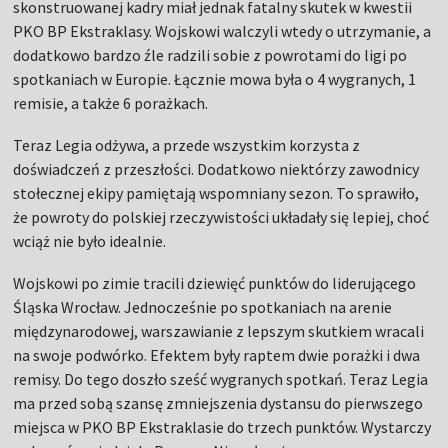
skonstruowanej kadry miał jednak fatalny skutek w kwestii
PKO BP Ekstraklasy. Wojskowi walczyli wtedy o utrzymanie, a
dodatkowo bardzo źle radzili sobie z powrotami do ligi po
spotkaniach w Europie. Łącznie mowa była o 4 wygranych, 1
remisie, a także 6 porażkach.
Teraz Legia odżywa, a przede wszystkim korzysta z
doświadczeń z przeszłości. Dodatkowo niektórzy zawodnicy
stołecznej ekipy pamiętają wspomniany sezon. To sprawiło,
że powroty do polskiej rzeczywistości układały się lepiej, choć
wciąż nie było idealnie.
Wojskowi po zimie tracili dziewięć punktów do liderującego
Śląska Wrocław. Jednocześnie po spotkaniach na arenie
międzynarodowej, warszawianie z lepszym skutkiem wracali
na swoje podwórko. Efektem były raptem dwie porażki i dwa
remisy. Do tego doszło sześć wygranych spotkań. Teraz Legia
ma przed sobą szansę zmniejszenia dystansu do pierwszego
miejsca w PKO BP Ekstraklasie do trzech punktów. Wystarczy