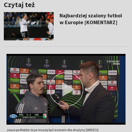
Czytaj też
Najbardziej szalony futbol
w Europie [KOMENTARZ]
Josue po Molde: to ja muszę być wzorem dla drużyny [WIDEO]