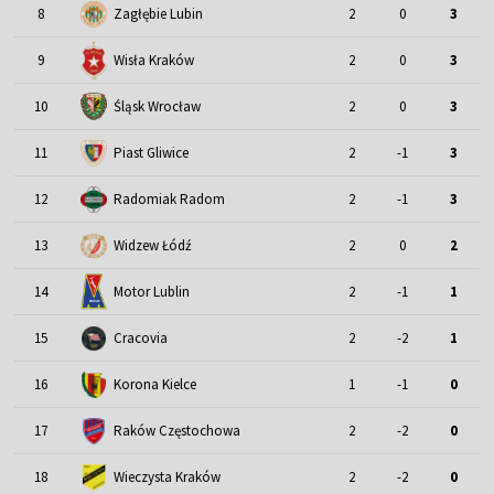
8
Zagłębie Lubin
2
0
3
9
Wisła Kraków
2
0
3
Śląsk Wrocław
10
2
0
3
11
Piast Gliwice
2
-1
3
12
Radomiak Radom
2
-1
3
13
Widzew Łódź
2
0
2
Motor Lublin
14
2
-1
1
15
Cracovia
2
-2
1
16
Korona Kielce
1
-1
0
17
Raków Częstochowa
2
-2
0
18
Wieczysta Kraków
2
-2
0