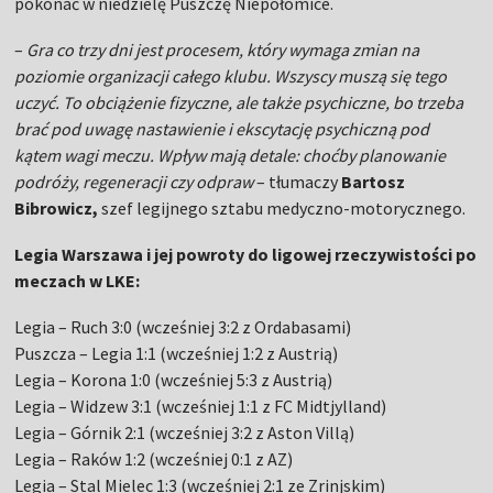
pokonać w niedzielę Puszczę Niepołomice.
–
Gra co trzy dni jest procesem, który wymaga zmian na
poziomie organizacji całego klubu. Wszyscy muszą się tego
uczyć. To obciążenie fizyczne, ale także psychiczne, bo trzeba
brać pod uwagę nastawienie i ekscytację psychiczną pod
kątem wagi meczu. Wpływ mają detale: choćby planowanie
podróży, regeneracji czy odpraw
– tłumaczy
Bartosz
Bibrowicz,
szef legijnego sztabu medyczno-motorycznego.
Legia Warszawa i jej powroty do ligowej rzeczywistości po
meczach w LKE:
Legia – Ruch 3:0 (wcześniej 3:2 z Ordabasami)
Puszcza – Legia 1:1 (wcześniej 1:2 z Austrią)
Legia – Korona 1:0 (wcześniej 5:3 z Austrią)
Legia – Widzew 3:1 (wcześniej 1:1 z FC Midtjylland)
Legia – Górnik 2:1 (wcześniej 3:2 z Aston Villą)
Legia – Raków 1:2 (wcześniej 0:1 z AZ)
Legia – Stal Mielec 1:3 (wcześniej 2:1 ze Zrinjskim)