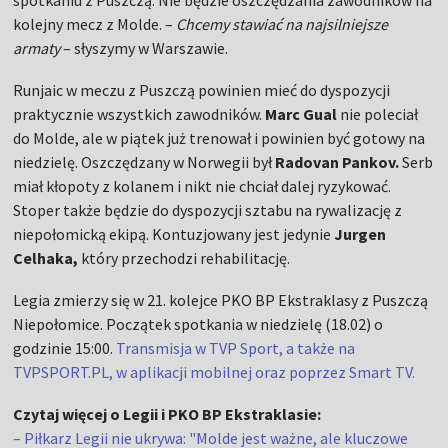
spotkaniu z Puszczą. Nie będzie oszczędzania zawodników na
kolejny mecz z Molde. –
Chcemy stawiać na najsilniejsze
armaty
– słyszymy w Warszawie.
Runjaic w meczu z Puszczą powinien mieć do dyspozycji
praktycznie wszystkich zawodników.
Marc Gual
nie poleciał
do Molde, ale w piątek już trenował i powinien być gotowy na
niedzielę. Oszczędzany w Norwegii był
Radovan Pankov.
Serb
miał kłopoty z kolanem i nikt nie chciał dalej ryzykować.
Stoper także będzie do dyspozycji sztabu na rywalizację z
niepołomicką ekipą. Kontuzjowany jest jedynie
Jurgen
Celhaka,
który przechodzi rehabilitację.
Legia zmierzy się w 21. kolejce PKO BP Ekstraklasy z Puszczą
Niepołomice. Początek spotkania w niedzielę (18.02) o
godzinie 15:00.
Transmisja w TVP Sport, a także na
TVPSPORT.PL, w aplikacji mobilnej oraz poprzez Smart TV.
Czytaj więcej o Legii i PKO BP Ekstraklasie:
– Piłkarz Legii nie ukrywa: "Molde jest ważne, ale kluczowe