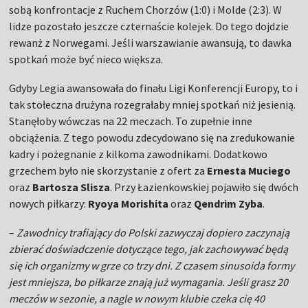
sobą konfrontacje z Ruchem Chorzów (1:0) i Molde (2:3). W
lidze pozostało jeszcze czternaście kolejek. Do tego dojdzie
rewanż z Norwegami. Jeśli warszawianie awansują, to dawka
spotkań może być nieco większa.
Gdyby Legia awansowała do finału Ligi Konferencji Europy, to i
tak stołeczna drużyna rozegrałaby mniej spotkań niż jesienią.
Stanęłoby wówczas na 22 meczach. To zupełnie inne
obciążenia. Z tego powodu zdecydowano się na zredukowanie
kadry i pożegnanie z kilkoma zawodnikami. Dodatkowo
grzechem było nie skorzystanie z ofert za
Ernesta Muciego
oraz
Bartosza Slisza
. Przy Łazienkowskiej pojawiło się dwóch
nowych piłkarzy:
Ryoya Morishita
oraz
Qendrim Zyba
.
–
Zawodnicy trafiający do Polski zazwyczaj dopiero zaczynają
zbierać doświadczenie dotyczące tego, jak zachowywać będą
się ich organizmy w grze co trzy dni. Z czasem sinusoida formy
jest mniejsza, bo piłkarze znają już wymagania. Jeśli grasz 20
meczów w sezonie, a nagle w nowym klubie czeka cię 40