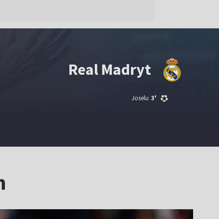
Real Madryt
Joselu
3'
h