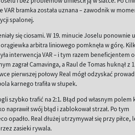
oselu i bez problemów umieścił ją w siatce. Po chwi
ie VAR bramka została uznana – zawodnik w mome
cji spalonej.
eniały się ciosami. W 19. minucie Joselu ponownie 
horągiewka arbitra liniowego pomknęła w górę. Kil
ła interwencja VAR – i tym razem beneficjentem o
nym zagrał Camavinga, a Raul de Tomas huknął z 1
wce pierwszej połowy Real mógł odzyskać prowad
la karnego trafiła w słupek.
gli szybko trafić na 2:1. Błąd pod własnym polem
o naprawił swój błąd i zablokował strzał. Po tym
 opadło. Real dłużej utrzymywał się przy piłce, l
rzez zasieki rywala.