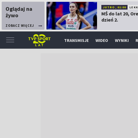
Oglądaj na
JUTRO, 01:00
LEK
MŚ do lat 20, Or
żywo
dzień 2.
ZOBACZ WIĘCEJ
TRANSMISJE
WIDEO
WYNIKI
R