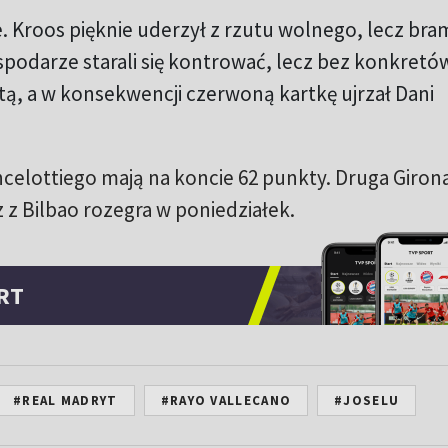
e. Kroos pięknie uderzył z rzutu wolnego, lecz br
spodarze starali się kontrować, lecz bez konkretó
tą, a w konsekwencji czerwoną kartkę ujrzał Dani
ncelottiego mają na koncie 62 punkty. Druga Girona
z Bilbao rozegra w poniedziałek.
RT
#REAL MADRYT
#RAYO VALLECANO
#JOSELU