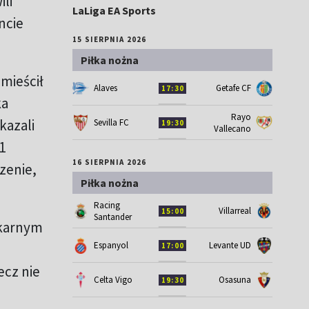
li
LaLiga EA Sports
ncie
15 SIERPNIA 2026
Piłka nożna
umieścił
Alaves
Getafe CF
17:30
ka
Rayo
kazali
Sevilla FC
19:30
Vallecano
1
16 SIERPNIA 2026
zenie,
Piłka nożna
Racing
Villarreal
15:00
Santander
 karnym
Espanyol
Levante UD
17:00
ecz nie
Celta Vigo
Osasuna
19:30