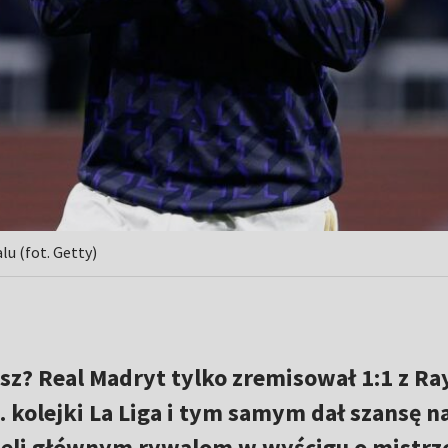
u (fot. Getty)
sz? Real Madryt tylko zremisował 1:1 z Ra
 kolejki La Liga i tym samym dał szansę n
beli głównym rywalom w wyścigu o mistr