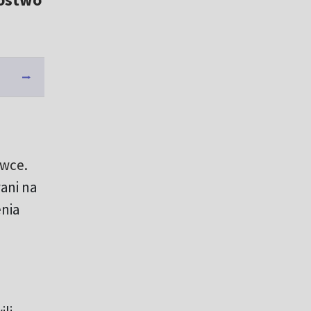
awce.
ani na
nia