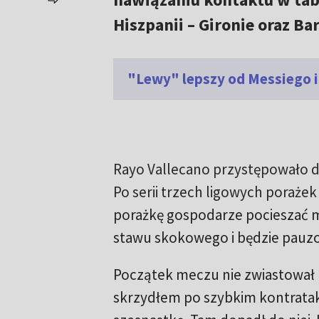
Hiszpanii – Gironie oraz Bar
"Lewy" lepszy od Messiego 
Rayo Vallecano przystępowało d
Po serii trzech ligowych poraże
porażkę gospodarze pocieszać mo
stawu skokowego i będzie pauzow
Początek meczu nie zwiastował k
skrzydłem po szybkim kontrataku