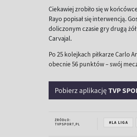
Ciekawiej zrobiło się w końcówc
Rayo popisał się interwencją. Go
doliczonym czasie gry drugą żół
Carvajal.
Po 25 kolejkach piłkarze Carlo A
obecnie 56 punktów – swój mecz 
Pobierz aplikację
TVP SPO
ŹRÓDŁO:
#LA LIGA
TVPSPORT,PL