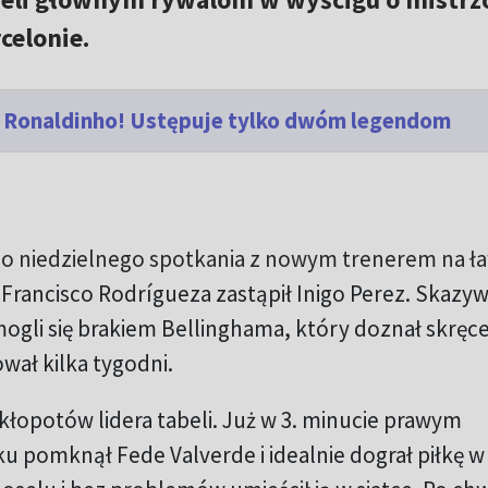
celonie.
i Ronaldinho! Ustępuje tylko dwóm legendom
o niedzielnego spotkania z nowym trenerem na ł
k
Francisco Rodrígueza zastąpił Inigo Perez. Skazyw
gli się brakiem Bellinghama, który doznał skręce
ał kilka tygodni.
łopotów lidera tabeli. Już w 3. minucie prawym
 pomknął Fede Valverde i idealnie dograł piłkę w