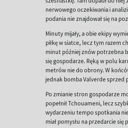
szesnastkę. Tam dopadł do niej J
nerwowego oczekiwania i analiz
podania nie znajdował się na pozy
Minuty mijały, a obie ekipy wymi
piłkę w siatce, lecz tym razem c
minut później znów potrzebna by
się gospodarze. Ręką w polu kar
metrów nie do obrony. W końcó
jednak bomba Valverde sprzed po
Po zmianie stron gospodarze mo
popełnił Tchouameni, lecz szybk
wydarzeniu tempo spotkania nieco
miał pomysłu na przedarcie się p