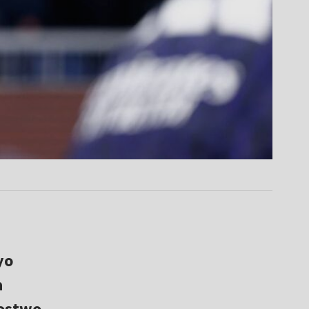
yo
a
zostwo