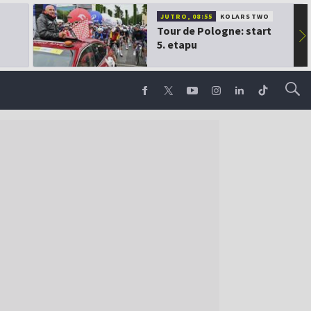
JUTRO, 08:55
KOLARSTWO
Tour de Pologne: start
▶
5. etapu