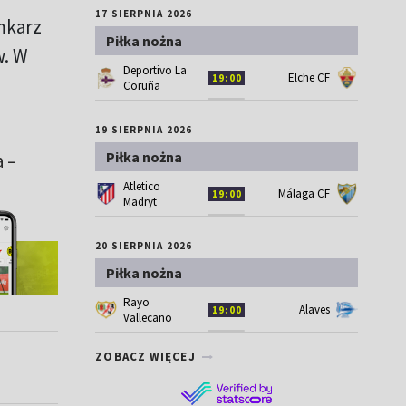
17 SIERPNIA 2026
amkarz
Piłka nożna
w. W
Deportivo La
Elche CF
19:00
Coruña
19 SIERPNIA 2026
Piłka nożna
 –
Atletico
Málaga CF
19:00
Madryt
20 SIERPNIA 2026
Piłka nożna
Rayo
Alaves
19:00
Vallecano
ZOBACZ WIĘCEJ