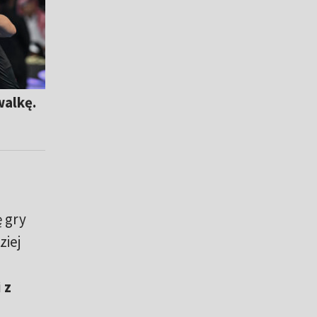
walkę.
ę gry
ziej
m
 z