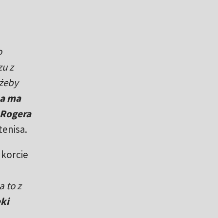
o
zu z
 żeby
a ma
 Rogera
tenisa.
 korcie
 to z
ki