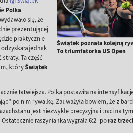
 dla
Igi Świątek
ie
Polka
 wydawało się, że
nie prezentującej
dzie praktycznie
Świątek poznała kolejną ry
a odzyskała jednak
To triumfatorka US Open
 straty. Ta część
iem, który
Świątek
cznie łatwiejsza. Polka postawiła na intensyfikacj
ając" po nim rywalkę. Zauważyła bowiem, że z bard
zachstanu jest niezwykle precyzyjna i traci na ty
 Ostatecznie raszynianka wygrała 6:2 i po
raz trzeci