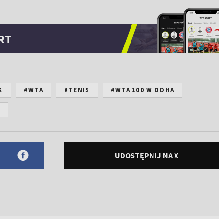
RT
K
#WTA
#TENIS
#WTA 100 W DOHA
T
UDOSTĘPNIJ NA X