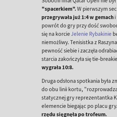
Sobotni finał Qatar Open nie był
"spacerkiem".
W pierwszym sec
przegrywała już 1:4 w gemach
i
powrót do gry przy dość swobod
się na korcie
Jelenie Rybakinie
bę
niemożliwy. Tenisistka z Raszyn
pewność siebie i zaczęła odrabiać
starcia zakończyła się tie-break
wygrała 10:8.
Druga odsłona spotkania była zna
do obu linii kortu, "rozprowadz
statycznej gry reprezentantka Ka
elemencie biegając po placu gry.
rzędu sięgnęła po trofeum.