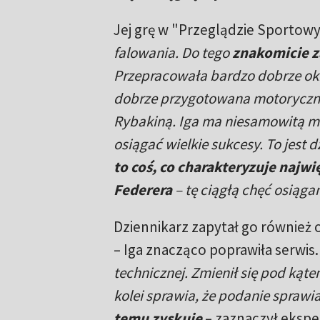
Jej grę w "Przeglądzie Sportow
falowania. Do tego
znakomicie za
Przepracowała bardzo dobrze okre
dobrze przygotowana motorycznie
Rybakiną. Iga ma niesamowitą me
osiągać wielkie sukcesy. To jest 
to coś, co charakteryzuje najw
Federera
– tę ciągłą chęć osiąga
Dziennikarz zapytał go również 
– Iga znacząco poprawiła serwis
technicznej. Zmienił się pod kąt
kolei sprawia, że podanie sprawi
temu zyskuje
– zaznaczył ekspe