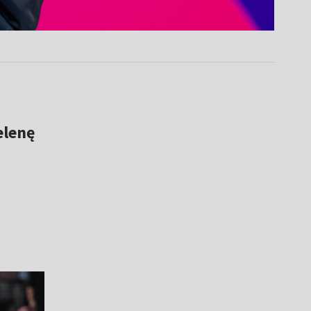
elenę