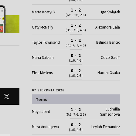
1 - 2
Marta Kostyuk
Iga Świątek
(6:3, 1:6, 2:6)
1 - 2
Caty McNally
Alexandra Eala
(3:6, 7:5, 4:6)
1 - 2
Taylor Townsend
Belinda Bencic
(7:6, 6:7, 4:6)
0 - 2
Maria Sakkari
Coco Gauff
(1:6, 4:6)
0 - 2
Elise Mertens
Naomi Osaka
(1:6, 2:6)
07 SIERPNIA 2026
Tenis
Ludmilla
1 - 2
Maya Joint
Samsonova
(5:7, 7:6, 2:6)
0 - 2
Mirra Andriejewa
Leylah Fernandez
(1:6, 4:6)