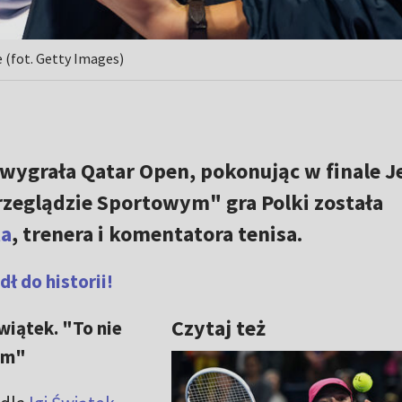
e (fot. Getty Images)
wygrała Qatar Open, pokonując w finale J
rzeglądzie Sportowym" gra Polki została
ta
, trenera i komentatora tenisa.
ł do historii!
Czytaj też
wiątek. "To nie
em"