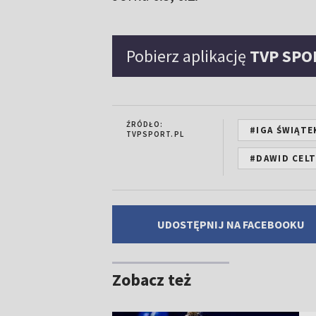
Pobierz aplikację
TVP SPO
ŹRÓDŁO:
#IGA ŚWIĄTE
TVPSPORT.PL
#DAWID CEL
UDOSTĘPNIJ NA FACEBOOKU
Zobacz też