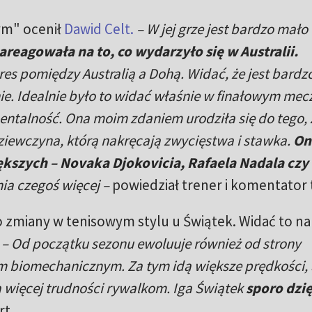
ym" ocenił
Dawid Celt.
– W jej grze jest bardzo mało
reagowała na to, co wydarzyło się w Australii.
s pomiędzy Australią a Dohą. Widać, że jest bardz
. Idealnie było to widać właśnie w finałowym mec
ntalność. Ona moim zdaniem urodziła się do tego,
dziewczyna, którą nakręcają zwycięstwa i stawka.
On
iększych – Novaka Djokovicia, Rafaela Nadala czy
nia czegoś więcej –
powiedział trener i komentator 
o zmiany w tenisowym stylu u Świątek. Widać to na
.
– Od początku sezonu ewoluuje również od strony
em biomechanicznym. Za tym idą większe prędkości, a
a więcej trudności rywalkom. Iga Świątek
sporo dzię
rt.