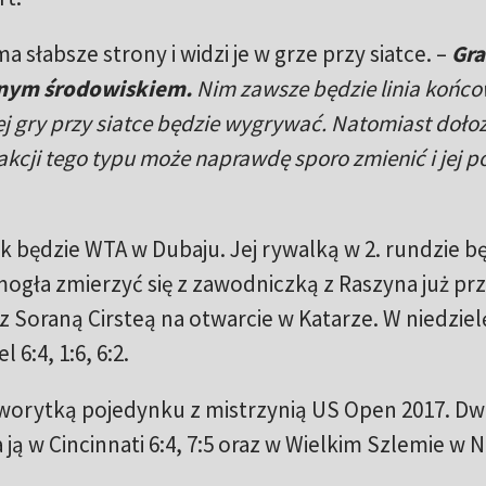
a słabsze strony i widzi je w grze przy siatce. –
Gra
ralnym środowiskiem.
Nim zawsze będzie linia końco
 gry przy siatce będzie wygrywać. Natomiast doło
akcji tego typu może naprawdę sporo zmienić i jej 
 będzie WTA w Dubaju. Jej rywalką w 2. rundzie b
ogła zmierzyć się z zawodniczką z Raszyna już pr
z Soraną Cirsteą na otwarcie w Katarze. W niedziel
6:4, 1:6, 6:2.
orytką pojedynku z mistrzynią US Open 2017. Dw
a ją w Cincinnati 6:4, 7:5 oraz w Wielkim Szlemie 