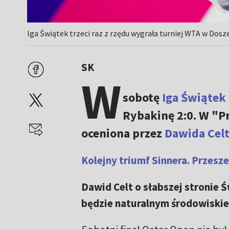
Iga Świątek trzeci raz z rzędu wygrała turniej WTA w Dosz
SK
W
sobotę
Iga Świątek
Rybakinę 2:0. W "P
oceniona przez
Dawida Cel
Kolejny triumf Sinnera. Przeszed
Dawid Celt o słabszej stronie Ś
będzie naturalnym środowiski