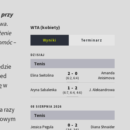
 przy
wa.
WTA (kobiety)
żenie
Wyniki
Terminarz
pomóc
–
DZISIAJ
Tenis
ędzie
Amanda
2 - 0
zed
Elina Switolina
Anisimova
(6:2, 6:4)
ę w
1 - 2
Aryna Sabalenka
J. Aleksandrowa
(6:7, 6:4, 4:6)
08 SIERPNIA 2026
a razy
Tenis
w Nowym
0 - 2
Jessica Pegula
Diana Shnaider
(3:6, 3:6)