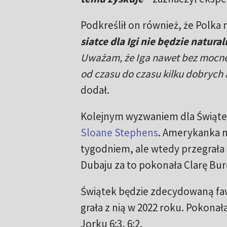
Podkreślił on również, że Polka m
siatce dla Igi nie będzie natu
Uważam, że Iga nawet bez mocnej
od czasu do czasu kilku dobrych 
dodał.
Kolejnym wyzwaniem dla Świątek
Sloane Stephens
. Amerykanka m
tygodniem, ale wtedy przegrała 
Dubaju za to pokonała Clarę Burel 
Świątek będzie zdecydowaną faw
grała z nią w 2022 roku. Pokonał
Jorku 6:3, 6:2.