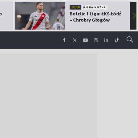
12:15
PIŁKA NOŻNA
p
Betclic 1 Liga: ŁKS Łódź
▶
– Chrobry Głogów