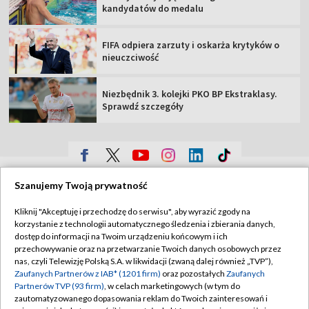
kandydatów do medalu
FIFA odpiera zarzuty i oskarża krytyków o
nieuczciwość
Niezbędnik 3. kolejki PKO BP Ekstraklasy.
Sprawdź szczegóły
TVP
Szanujemy Twoją prywatność
Abonament TVP
Regulamin TVP
Kliknij "Akceptuję i przechodzę do serwisu", aby wyrazić zgody na
Polityka prywatności
Sklep TVP
korzystanie z technologii automatycznego śledzenia i zbierania danych,
dostęp do informacji na Twoim urządzeniu końcowym i ich
Biuro Reklamy
Moje zgody
przechowywanie oraz na przetwarzanie Twoich danych osobowych przez
nas, czyli Telewizję Polską S.A. w likwidacji (zwaną dalej również „TVP”),
Oferta Handlowa
Biuro reklamy
Zaufanych Partnerów z IAB* (1201 firm)
oraz pozostałych
Zaufanych
Partnerów TVP (93 firm)
, w celach marketingowych (w tym do
Telegazeta ogłoszenia
Kontakt
zautomatyzowanego dopasowania reklam do Twoich zainteresowań i