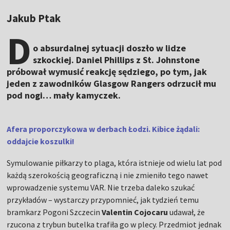
Jakub Ptak
D
o absurdalnej sytuacji doszło w lidze
szkockiej. Daniel Phillips z St. Johnstone
próbował wymusić reakcję sędziego, po tym, jak
jeden z zawodników Glasgow Rangers odrzucił mu
pod nogi… mały kamyczek.
Afera proporczykowa w derbach Łodzi. Kibice żądali:
oddajcie koszulki!
Symulowanie piłkarzy to plaga, która istnieje od wielu lat pod
każdą szerokością geograficzną i nie zmieniło tego nawet
wprowadzenie systemu VAR. Nie trzeba daleko szukać
przykładów – wystarczy przypomnieć, jak tydzień temu
bramkarz Pogoni Szczecin
Valentin Cojocaru
udawał, że
rzucona z trybun butelka trafiła go w plecy. Przedmiot jednak