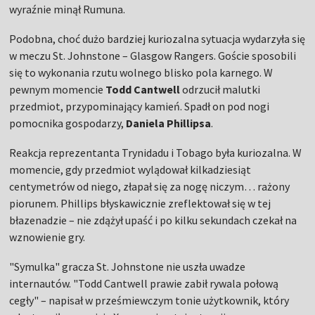
wyraźnie minął Rumuna.
Podobna, choć dużo bardziej kuriozalna sytuacja wydarzyła się
w meczu St. Johnstone – Glasgow Rangers. Goście sposobili
się to wykonania rzutu wolnego blisko pola karnego. W
pewnym momencie
Todd Cantwell
odrzucił malutki
przedmiot, przypominający kamień. Spadł on pod nogi
pomocnika gospodarzy,
Daniela Phillipsa
.
Reakcja reprezentanta Trynidadu i Tobago była kuriozalna. W
momencie, gdy przedmiot wylądował kilkadziesiąt
centymetrów od niego, złapał się za nogę niczym… rażony
piorunem. Phillips błyskawicznie zreflektował się w tej
błazenadzie – nie zdążył upaść i po kilku sekundach czekał na
wznowienie gry.
"Symulka" gracza St. Johnstone nie uszła uwadze
internautów. "Todd Cantwell prawie zabił rywala połową
cegły" – napisał w prześmiewczym tonie użytkownik, który