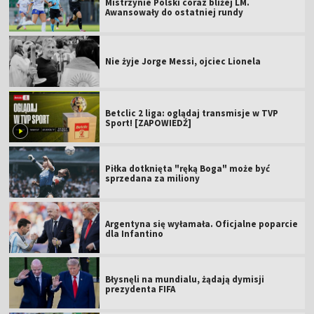
Mistrzynie Polski coraz bliżej LM.
Awansowały do ostatniej rundy
Nie żyje Jorge Messi, ojciec Lionela
Betclic 2 liga: oglądaj transmisje w TVP
Sport! [ZAPOWIEDŹ]
Piłka dotknięta "ręką Boga" może być
sprzedana za miliony
Argentyna się wyłamała. Oficjalne poparcie
dla Infantino
Błysnęli na mundialu, żądają dymisji
prezydenta FIFA