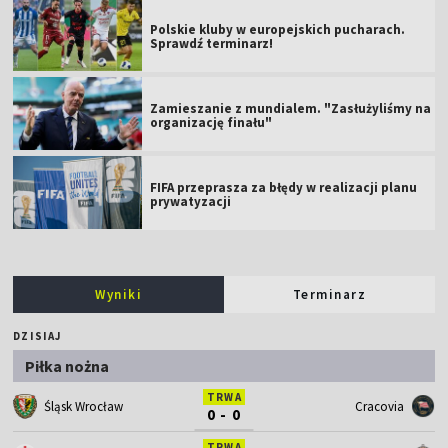
Polskie kluby w europejskich pucharach.
Sprawdź terminarz!
Zamieszanie z mundialem. "Zasłużyliśmy na
organizację finału"
FIFA przeprasza za błędy w realizacji planu
prywatyzacji
Wyniki
Terminarz
DZISIAJ
Piłka nożna
TRWA
Śląsk Wrocław
Cracovia
0 - 0
TRWA