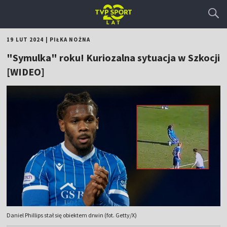
19 LUT 2024
|
PIŁKA NOŻNA
"Symulka" roku! Kuriozalna sytuacja w Szkocji
[WIDEO]
Daniel Phillips stał się obiektem drwin (fot. Getty/X)