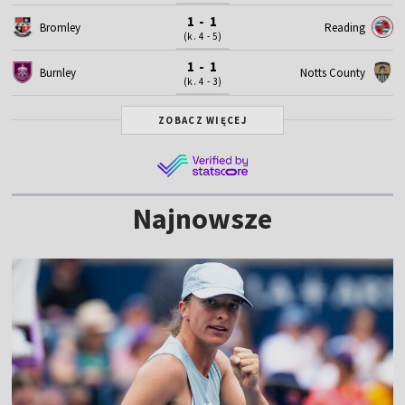
1 - 1
Bromley
Reading
(k. 4 - 5)
1 - 1
Burnley
Notts County
(k. 4 - 3)
ZOBACZ WIĘCEJ
Najnowsze