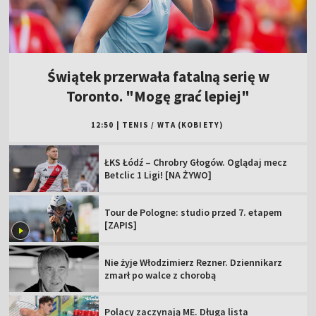
Świątek przerwała fatalną serię w
Toronto. "Mogę grać lepiej"
12:50
|
TENIS
/
WTA (KOBIETY)
ŁKS Łódź – Chrobry Głogów. Oglądaj mecz
Betclic 1 Ligi! [NA ŻYWO]
Tour de Pologne: studio przed 7. etapem
[ZAPIS]
Nie żyje Włodzimierz Rezner. Dziennikarz
zmarł po walce z chorobą
Polacy zaczynają ME. Długa lista