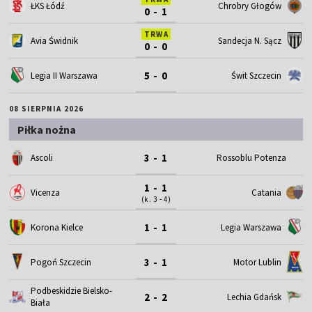
ŁKS Łódź
Chrobry Głogów
0 - 1
TRWA
Avia Świdnik
Sandecja N. Sącz
0 - 0
5 - 0
Legia II Warszawa
Świt Szczecin
08 SIERPNIA 2026
Piłka nożna
3 - 1
Ascoli
Rossoblu Potenza
1 - 1
Vicenza
Catania
(k. 3 - 4)
1 - 1
Korona Kielce
Legia Warszawa
3 - 1
Motor Lublin
Pogoń Szczecin
Podbeskidzie Bielsko-
2 - 2
Lechia Gdańsk
Biała