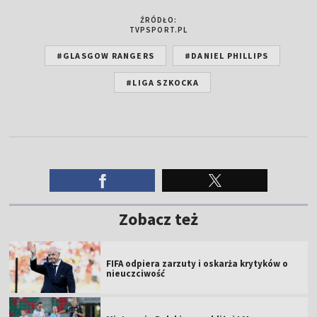
ŹRÓDŁO:
TVPSPORT.PL
#GLASGOW RANGERS
#DANIEL PHILLIPS
#LIGA SZKOCKA
Zobacz też
FIFA odpiera zarzuty i oskarża krytyków o
nieuczciwość