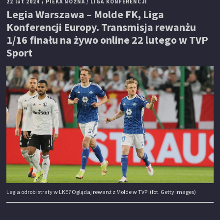
22 lut 2024
/ PIŁKA NOŻNA
/ LIGA KONFERENCJI
Legia Warszawa – Molde FK, Liga
Konferencji Europy. Transmisja rewanżu
1/16 finału na żywo online 22 lutego w TVP
Sport
Legia odrobi straty w LKE? Oglądaj rewanż z Molde w TVP! (fot. Getty Images)