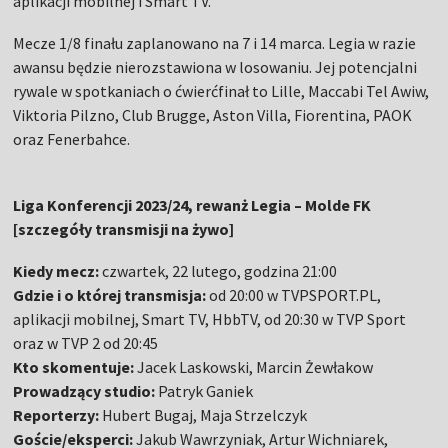
aplikacji mobilnej i Smart TV.
Mecze 1/8 finału zaplanowano na 7 i 14 marca. Legia w razie
awansu będzie nierozstawiona w losowaniu. Jej potencjalni
rywale w spotkaniach o ćwierćfinał to Lille, Maccabi Tel Awiw,
Viktoria Pilzno, Club Brugge, Aston Villa, Fiorentina, PAOK
oraz Fenerbahce.
Liga Konferencji 2023/24, rewanż Legia – Molde FK
[szczegóły transmisji na żywo]
Kiedy mecz:
czwartek, 22 lutego, godzina 21:00
Gdzie i o której transmisja:
od 20:00 w TVPSPORT.PL,
aplikacji mobilnej, Smart TV, HbbTV, od 20:30 w TVP Sport
oraz w TVP 2 od 20:45
Kto skomentuje:
Jacek Laskowski, Marcin Żewłakow
Prowadzący studio:
Patryk Ganiek
Reporterzy:
Hubert Bugaj, Maja Strzelczyk
Goście/eksperci:
Jakub Wawrzyniak, Artur Wichniarek,