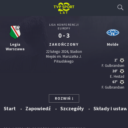
LIGA KONFERENCJI
EUROPY
0 - 3
Legia
ZAKOŃCZONY
Molde
Warszawa
22 lutego 2024, Stadion
Miejski im. Marszałka J.
2'
Piłsudskiego
F. Gulbrandsen
20'
E. Hestad
67'
F. Gulbrandsen
ROZWIŃ
Start
Zapowiedź
Szczegóły
Składy i ustaw