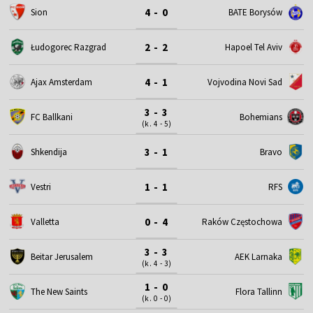
4 - 0
Sion
BATE Borysów
2 - 2
Łudogorec Razgrad
Hapoel Tel Aviv
4 - 1
Ajax Amsterdam
Vojvodina Novi Sad
3 - 3
FC Ballkani
Bohemians
(k. 4 - 5)
3 - 1
Shkendija
Bravo
1 - 1
Vestri
RFS
0 - 4
Valletta
Raków Częstochowa
3 - 3
Beitar Jerusalem
AEK Larnaka
(k. 4 - 3)
1 - 0
The New Saints
Flora Tallinn
(k. 0 - 0)