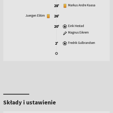
28'
Markus Andre Kaasa
Juergen Elitim
26'
20'
Eirik Hestad
Magnus Eikrem
2'
Fredrik Gulbrandsen
Składy i ustawienie