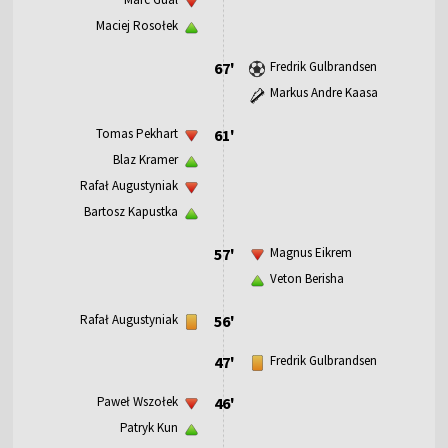
Maciej Rosołek
67'
Fredrik Gulbrandsen
Markus Andre Kaasa
Tomas Pekhart
61'
Blaz Kramer
Rafał Augustyniak
Bartosz Kapustka
57'
Magnus Eikrem
Veton Berisha
Rafał Augustyniak
56'
47'
Fredrik Gulbrandsen
Paweł Wszołek
46'
Patryk Kun