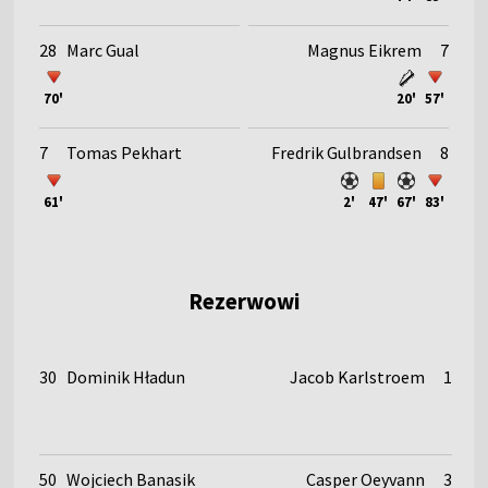
28
Marc Gual
Magnus Eikrem
7
70'
20'
57'
7
Tomas Pekhart
Fredrik Gulbrandsen
8
61'
2'
47'
67'
83'
Rezerwowi
30
Dominik Hładun
Jacob Karlstroem
1
50
Wojciech Banasik
Casper Oeyvann
3