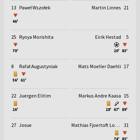
13
Paweł Wszołek
Martin Linnes
21
46'
25
Ryoya Morishita
Eirik Hestad
5
70'
20'
83'
8
Rafał Augustyniak
Mats Moeller Daehli
17
56'
61'
22
Juergen Elitim
Markus Andre Kaasa
15
26'
28'
67'
89'
27
Josue
Mathias Fjoertoft Loevik
31
74'
83'