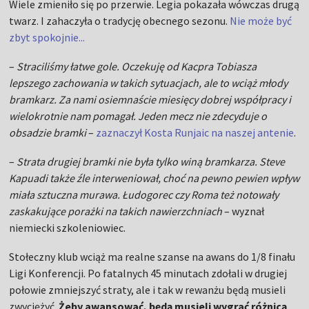
Wiele zmieniło się po przerwie. Legia pokazała wówczas drugą
twarz. I zahaczyła o tradycję obecnego sezonu.
Nie może być
zbyt spokojnie...
–
Straciliśmy łatwe gole. Oczekuję od Kacpra Tobiasza
lepszego zachowania w takich sytuacjach, ale to wciąż młody
bramkarz. Za nami osiemnaście miesięcy dobrej współpracy i
wielokrotnie nam pomagał. Jeden mecz nie zdecyduje o
obsadzie bramki
–
zaznaczył Kosta Runjaic na naszej antenie
.
–
Strata drugiej bramki nie była tylko winą bramkarza. Steve
Kapuadi także źle interweniował, choć na pewno pewien wpływ
miała sztuczna murawa. Łudogorec czy Roma też notowały
zaskakujące porażki na takich nawierzchniach
– wyznał
niemiecki szkoleniowiec.
Stołeczny klub wciąż ma realne szanse na awans do 1/8 finału
Ligi Konferencji. Po fatalnych 45 minutach zdołali w drugiej
połowie zmniejszyć straty, ale i tak w rewanżu będą musieli
zwyciężyć.
Żeby awansować, będą musieli wygrać różnicą