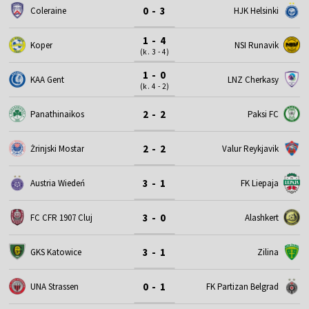
0 - 3
Coleraine
HJK Helsinki
1 - 4
Koper
NSI Runavik
(k. 3 - 4)
1 - 0
KAA Gent
LNZ Cherkasy
(k. 4 - 2)
2 - 2
Panathinaikos
Paksi FC
2 - 2
Żrinjski Mostar
Valur Reykjavik
3 - 1
Austria Wiedeń
FK Liepaja
3 - 0
FC CFR 1907 Cluj
Alashkert
3 - 1
GKS Katowice
Zilina
0 - 1
UNA Strassen
FK Partizan Belgrad