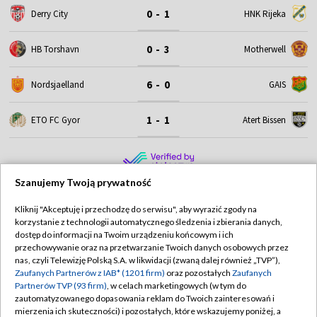
0 - 1
Derry City
HNK Rijeka
0 - 3
HB Torshavn
Motherwell
6 - 0
Nordsjaelland
GAIS
1 - 1
ETO FC Gyor
Atert Bissen
Szanujemy Twoją prywatność
Kliknij "Akceptuję i przechodzę do serwisu", aby wyrazić zgody na
korzystanie z technologii automatycznego śledzenia i zbierania danych,
TVP
dostęp do informacji na Twoim urządzeniu końcowym i ich
przechowywanie oraz na przetwarzanie Twoich danych osobowych przez
Abonament TVP
Regulamin TVP
nas, czyli Telewizję Polską S.A. w likwidacji (zwaną dalej również „TVP”),
Polityka prywatności
Sklep TVP
Zaufanych Partnerów z IAB* (1201 firm)
oraz pozostałych
Zaufanych
Partnerów TVP (93 firm)
, w celach marketingowych (w tym do
Biuro Reklamy
Moje zgody
zautomatyzowanego dopasowania reklam do Twoich zainteresowań i
mierzenia ich skuteczności) i pozostałych, które wskazujemy poniżej, a