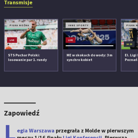
Transmisje
PIŁKA NOŻNA
INNE SPORTY
PIŁKA 
LIVE
LIVE
16:25
STS Puchar Polski:
ME w skokach do wody: 3 m
El. Ligi
losowanie par 1. rundy
synchro kobiet
Poznań 
Zapowiedź
L
egia Warszawa
przegrała z Molde w pierwszym
meczu 1/16 finału
Ligi Konferencji
. Pierwsza