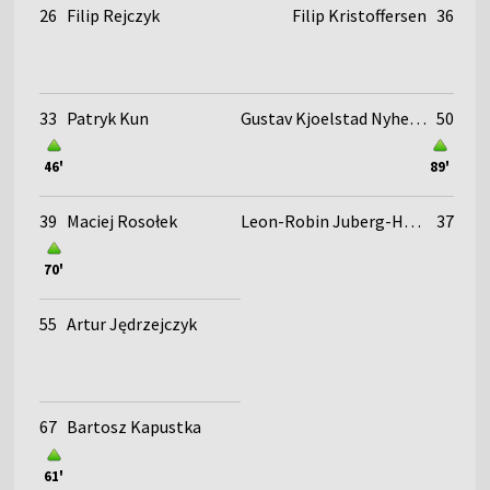
26
Filip Rejczyk
Filip Kristoffersen
36
33
Patryk Kun
Gustav Kjoelstad Nyheim
50
46'
89'
39
Maciej Rosołek
Leon-Robin Juberg-Hovland
37
70'
55
Artur Jędrzejczyk
67
Bartosz Kapustka
61'