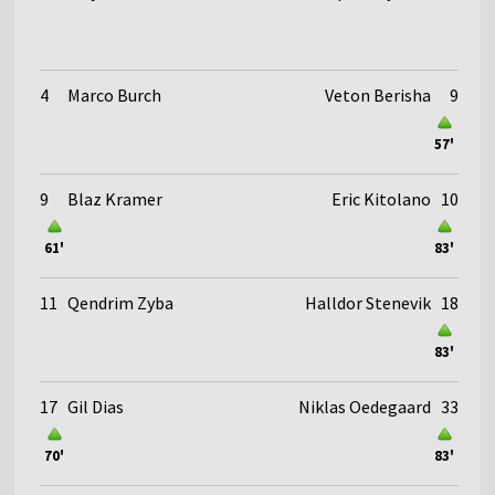
4
Marco Burch
Veton Berisha
9
57'
9
Blaz Kramer
Eric Kitolano
10
61'
83'
11
Qendrim Zyba
Halldor Stenevik
18
83'
17
Gil Dias
Niklas Oedegaard
33
70'
83'