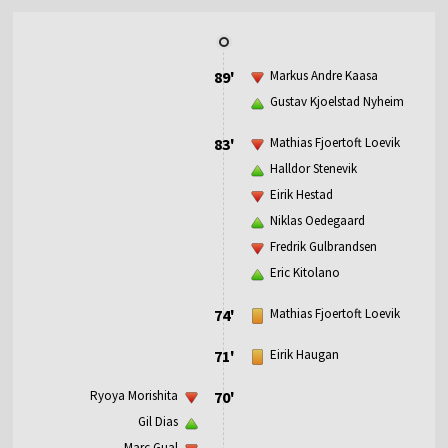
89'
Markus Andre Kaasa
Gustav Kjoelstad Nyheim
83'
Mathias Fjoertoft Loevik
Halldor Stenevik
Eirik Hestad
Niklas Oedegaard
Fredrik Gulbrandsen
Eric Kitolano
74'
Mathias Fjoertoft Loevik
71'
Eirik Haugan
Ryoya Morishita
70'
Gil Dias
Marc Gual