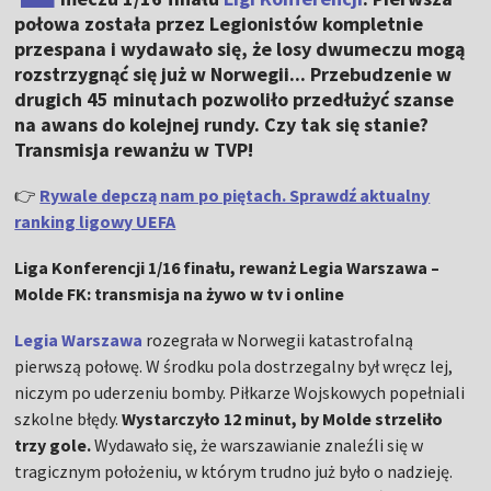
połowa została przez Legionistów kompletnie
przespana i wydawało się, że losy dwumeczu mogą
rozstrzygnąć się już w Norwegii... Przebudzenie w
drugich 45 minutach pozwoliło przedłużyć szanse
na awans do kolejnej rundy. Czy tak się stanie?
Transmisja rewanżu w TVP!
👉
Rywale depczą nam po piętach. Sprawdź aktualny
ranking ligowy UEFA
Liga Konferencji 1/16 finału, rewanż Legia Warszawa –
Molde FK: transmisja na żywo w tv i online
Legia Warszawa
rozegrała w Norwegii katastrofalną
pierwszą połowę. W środku pola dostrzegalny był wręcz lej,
niczym po uderzeniu bomby. Piłkarze Wojskowych popełniali
szkolne błędy.
Wystarczyło 12 minut, by Molde strzeliło
trzy gole.
Wydawało się, że warszawianie znaleźli się w
tragicznym położeniu, w którym trudno już było o nadzieję.