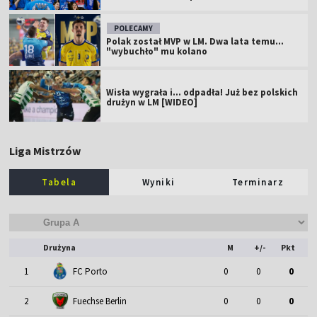
POLECAMY
Polak został MVP w LM. Dwa lata temu...
"wybuchło" mu kolano
Wisła wygrała i... odpadła! Już bez polskich
drużyn w LM [WIDEO]
Liga Mistrzów
Tabela
Wyniki
Terminarz
Drużyna
M
+/-
Pkt
1
FC Porto
0
0
0
2
Fuechse Berlin
0
0
0