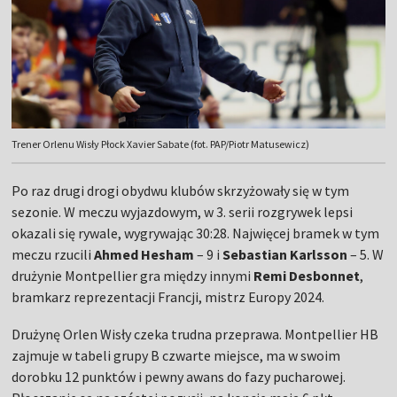
Trener Orlenu Wisły Płock Xavier Sabate (fot. PAP/Piotr Matusewicz)
Po raz drugi drogi obydwu klubów skrzyżowały się w tym
sezonie. W meczu wyjazdowym, w 3. serii rozgrywek lepsi
okazali się rywale, wygrywając 30:28. Najwięcej bramek w tym
meczu rzucili
Ahmed Hesham
– 9 i
Sebastian Karlsson
– 5. W
drużynie Montpellier gra między innymi
Remi Desbonnet
,
bramkarz reprezentacji Francji, mistrz Europy 2024.
Drużynę Orlen Wisły czeka trudna przeprawa. Montpellier HB
zajmuje w tabeli grupy B czwarte miejsce, ma w swoim
dorobku 12 punktów i pewny awans do fazy pucharowej.