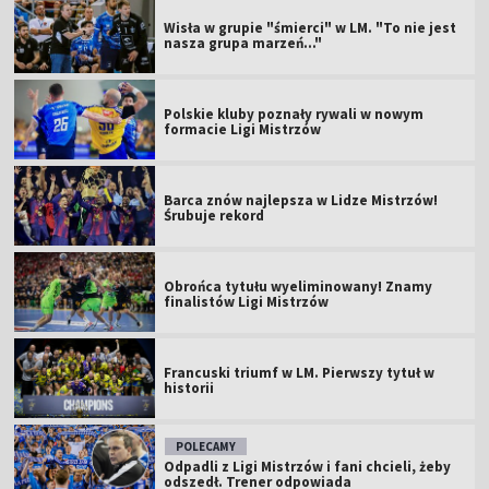
Wisła w grupie "śmierci" w LM. "To nie jest
nasza grupa marzeń..."
Polskie kluby poznały rywali w nowym
formacie Ligi Mistrzów
Barca znów najlepsza w Lidze Mistrzów!
Śrubuje rekord
Obrońca tytułu wyeliminowany! Znamy
finalistów Ligi Mistrzów
Francuski triumf w LM. Pierwszy tytuł w
historii
POLECAMY
Odpadli z Ligi Mistrzów i fani chcieli, żeby
odszedł. Trener odpowiada