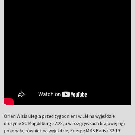
Orlen Wisła uległa przed tygodniem w LM na wyjeździe
drużynie SC Magdeburg 22:28, a w rozgrywkach krajowej ligi
pokonała, również na wyjeździe, Energę MKS Kalisz 32:19.