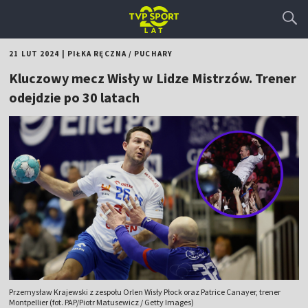
21 LUT 2024
|
PIŁKA RĘCZNA
/
PUCHARY
Kluczowy mecz Wisły w Lidze Mistrzów. Trener
odejdzie po 30 latach
Przemysław Krajewski z zespołu Orlen Wisły Płock oraz Patrice Canayer, trener
Montpellier (fot. PAP/Piotr Matusewicz / Getty Images)