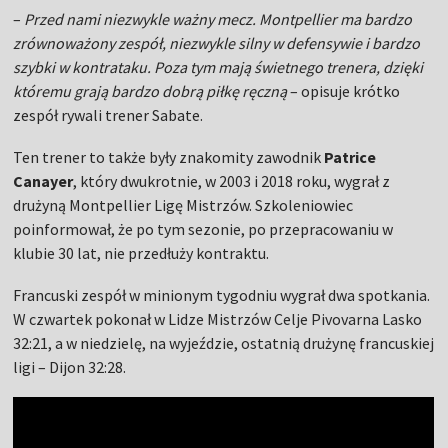
–
Przed nami niezwykle ważny mecz. Montpellier ma bardzo
zrównoważony zespół, niezwykle silny w defensywie i bardzo
szybki w kontrataku. Poza tym mają świetnego trenera, dzięki
któremu grają bardzo dobrą piłkę ręczną
– opisuje krótko
zespół rywali trener Sabate.
Ten trener to także były znakomity zawodnik
Patrice
Canayer
, który dwukrotnie, w 2003 i 2018 roku, wygrał z
drużyną Montpellier Ligę Mistrzów. Szkoleniowiec
poinformował, że po tym sezonie, po przepracowaniu w
klubie 30 lat, nie przedłuży kontraktu.
Francuski zespół w minionym tygodniu wygrał dwa spotkania.
W czwartek pokonał w Lidze Mistrzów Celje Pivovarna Lasko
32:21, a w niedzielę, na wyjeździe, ostatnią drużynę francuskiej
ligi – Dijon 32:28.