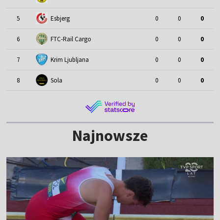
5
Esbjerg
0
0
0
6
FTC-Rail Cargo
0
0
0
7
Krim Ljubljana
0
0
0
8
Sola
0
0
0
Najnowsze