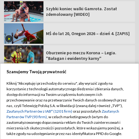
Szybki koniec walki Gamrota. Został
zdemolowany [WIDEO]
MŚ do lat 20, Oregon 2026 – dzień 4. [ZAPIS]
Oburzenie po meczu Korona – Legia.
"Bałagan i ewidentny karny"
Szanujemy Twoją prywatność
Kliknij "Akceptuję i przechodzę do serwisu", aby wyrazić zgody na
korzystanie z technologii automatycznego śledzenia i zbierania danych,
TVP
dostęp do informacji na Twoim urządzeniu końcowym i ich
przechowywanie oraz na przetwarzanie Twoich danych osobowych przez
Abonament TVP
Regulamin TVP
nas, czyli Telewizję Polską S.A. w likwidacji (zwaną dalej również „TVP”),
Polityka prywatności
Sklep TVP
Zaufanych Partnerów z IAB* (1201 firm)
oraz pozostałych
Zaufanych
Partnerów TVP (93 firm)
, w celach marketingowych (w tym do
Biuro Reklamy
Moje zgody
zautomatyzowanego dopasowania reklam do Twoich zainteresowań i
mierzenia ich skuteczności) i pozostałych, które wskazujemy poniżej, a
Oferta Handlowa
Biuro reklamy
także zgody na udostępnianie przez nas identyfikatora PPID do Google.