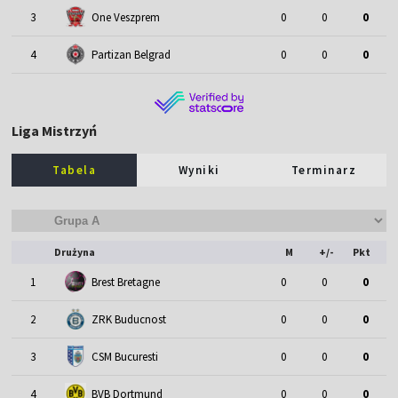
3
One Veszprem
0
0
0
4
Partizan Belgrad
0
0
0
Liga Mistrzyń
Tabela
Wyniki
Terminarz
Drużyna
M
+/-
Pkt
1
Brest Bretagne
0
0
0
2
ZRK Buducnost
0
0
0
3
CSM Bucuresti
0
0
0
4
BVB Dortmund
0
0
0