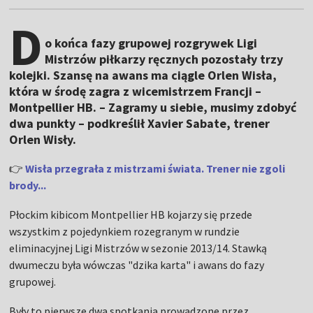
D
o końca fazy grupowej rozgrywek Ligi
Mistrzów piłkarzy ręcznych pozostały trzy
kolejki. Szansę na awans ma ciągle Orlen Wisła,
która w środę zagra z wicemistrzem Francji –
Montpellier HB. – Zagramy u siebie, musimy zdobyć
dwa punkty – podkreślił Xavier Sabate, trener
Orlen Wisły.
👉
Wisła przegrała z mistrzami świata. Trener nie zgoli
brody...
Płockim kibicom Montpellier HB kojarzy się przede
wszystkim z pojedynkiem rozegranym w rundzie
eliminacyjnej Ligi Mistrzów w sezonie 2013/14. Stawką
dwumeczu była wówczas "dzika karta" i awans do fazy
grupowej.
Były to pierwsze dwa spotkania prowadzone przez