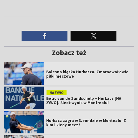
Zobacz też
Bolesna klęska Hurkacza. Zmarnował dwie
piłki meczowe
NA ŻYWO
Botic van de Zandschulp – Hurkacz [NA
ŻYWO]. Śledź wynik w Montrealu!
Hurkacz zagra w 3. rundzie w Montealu. Z
kim i kiedy mecz?