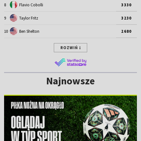
8
Flavio Cobolli
3330
9
Taylor Fritz
3230
10
Ben Shelton
2680
ROZWIŃ
Najnowsze