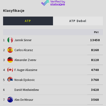
Klasyfikacje
ATP
ATP Debel
Pkt
1
Jannik Sinner
13450
2
Carlos Alcaraz
8160
3
Alexander Zverev
8120
4
F. Auger-Aliassime
4740
5
Novak Djokovic
3760
6
Daniił Miedwiediew
3620
7
Alex De Minaur
3560