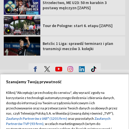
Strzelectwo, ME U23: 50 m karabin 3
postawy mężczyzn [ZAPIS]
Tour de Pologne: start 6. etapu [ZAPIS]
Betclic 1 Liga: sprawdź terminarz i plan
transmisji meczów 3. kolejki
TVP
Szanujemy Twoją prywatność
Abonament TVP
Regulamin TVP
Kliknij "Akceptuję i przechodzę do serwisu", aby wyrazić zgody na
Polityka prywatności
Sklep TVP
korzystanie z technologii automatycznego śledzenia i zbierania danych,
dostęp do informacji na Twoim urządzeniu końcowym i ich
Biuro Reklamy
Moje zgody
przechowywanie oraz na przetwarzanie Twoich danych osobowych przez
nas, czyli Telewizję Polską S.A. w likwidacji (zwaną dalej również „TVP”),
Oferta Handlowa
Biuro reklamy
Zaufanych Partnerów z IAB* (1201 firm)
oraz pozostałych
Zaufanych
Partnerów TVP (93 firm)
, w celach marketingowych (w tym do
Telegazeta ogłoszenia
Kontakt
zautomatyzowanego dopasowania reklam do Twoich zainteresowań i