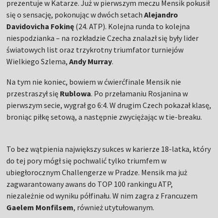
prezentuje w Katarze. Już w pierwszym meczu Mensik pokusił
się o sensację, pokonując w dwóch setach
Alejandro
Davidovicha Fokinę
(24. ATP). Kolejna runda to kolejna
niespodzianka – na rozkładzie Czecha znalazł się były lider
światowych list oraz trzykrotny triumfator turniejów
Wielkiego Szlema,
Andy Murray
.
Na tym nie koniec, bowiem w ćwierćfinale Mensik nie
przestraszył się
Rublowa
. Po przełamaniu Rosjanina w
pierwszym secie, wygrał go 6:4. W drugim Czech pokazał klasę,
broniąc piłkę setową, a następnie zwyciężając w tie-breaku.
To bez wątpienia największy sukces w karierze 18-latka, który
do tej pory mógł się pochwalić tylko triumfem w
ubiegłorocznym Challengerze w Pradze. Mensik ma już
zagwarantowany awans do TOP 100 rankingu ATP,
niezależnie od wyniku półfinału. W nim zagra z Francuzem
Gaelem Monfilsem
, również utytułowanym.