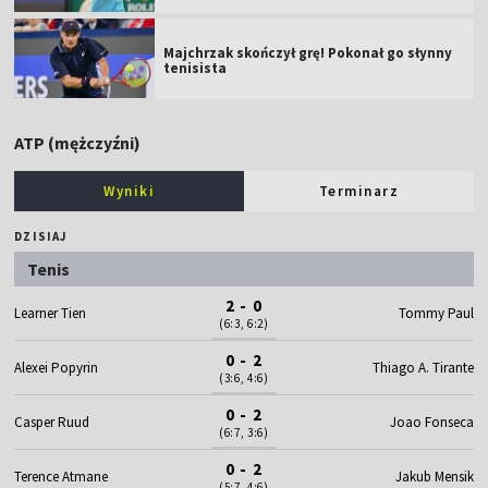
Majchrzak skończył grę! Pokonał go słynny
tenisista
ATP (mężczyźni)
Wyniki
Terminarz
DZISIAJ
Tenis
2 - 0
Learner Tien
Tommy Paul
(6:3, 6:2)
0 - 2
Alexei Popyrin
Thiago A. Tirante
(3:6, 4:6)
0 - 2
Casper Ruud
Joao Fonseca
(6:7, 3:6)
0 - 2
Terence Atmane
Jakub Mensik
(5:7, 4:6)