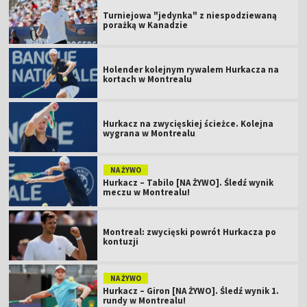
Turniejowa "jedynka" z niespodziewaną
porażką w Kanadzie
Holender kolejnym rywalem Hurkacza na
kortach w Montrealu
Hurkacz na zwycięskiej ścieżce. Kolejna
wygrana w Montrealu
NA ŻYWO
Hurkacz – Tabilo [NA ŻYWO]. Śledź wynik
meczu w Montrealu!
Montreal: zwycięski powrót Hurkacza po
kontuzji
NA ŻYWO
Hurkacz – Giron [NA ŻYWO]. Śledź wynik 1.
rundy w Montrealu!