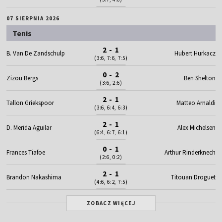
07 SIERPNIA 2026
Tenis
2 - 1
B. Van De Zandschulp
Hubert Hurkacz
(3:6, 7:6, 7:5)
0 - 2
Zizou Bergs
Ben Shelton
(3:6, 2:6)
2 - 1
Tallon Griekspoor
Matteo Arnaldi
(3:6, 6:4, 6:3)
2 - 1
D. Merida Aguilar
Alex Michelsen
(6:4, 6:7, 6:1)
0 - 1
Frances Tiafoe
Arthur Rinderknech
(2:6, 0:2)
2 - 1
Brandon Nakashima
Titouan Droguet
(4:6, 6:2, 7:5)
ZOBACZ WIĘCEJ