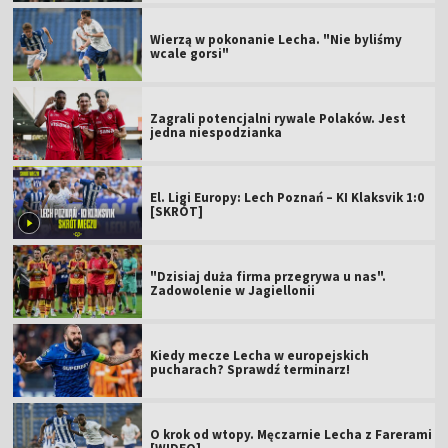
Wierzą w pokonanie Lecha. "Nie byliśmy
wcale gorsi"
Zagrali potencjalni rywale Polaków. Jest
jedna niespodzianka
El. Ligi Europy: Lech Poznań – KI Klaksvik 1:0
[SKRÓT]
"Dzisiaj duża firma przegrywa u nas".
Zadowolenie w Jagiellonii
Kiedy mecze Lecha w europejskich
pucharach? Sprawdź terminarz!
O krok od wtopy. Męczarnie Lecha z Farerami