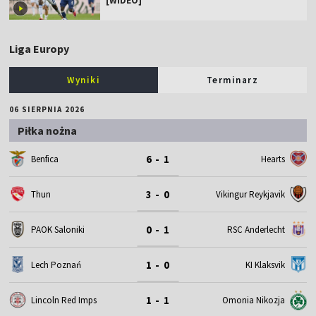
[WIDEO]
Liga Europy
Wyniki
Terminarz
06 SIERPNIA 2026
Piłka nożna
6 - 1
Benfica
Hearts
3 - 0
Thun
Vikingur Reykjavik
0 - 1
PAOK Saloniki
RSC Anderlecht
1 - 0
Lech Poznań
KI Klaksvik
1 - 1
Omonia Nikozja
Lincoln Red Imps