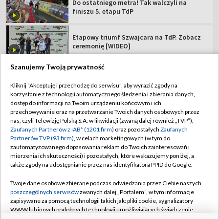
Do ostatniego metra! Tak walczyli na
finiszu 5. etapu TdP
Etapowy triumf Szwajcara na TdP. Zobacz
ceremonię [WIDEO]
Szanujemy Twoją prywatność
Kliknij "Akceptuję i przechodzę do serwisu", aby wyrazić zgody na
korzystanie z technologii automatycznego śledzenia i zbierania danych,
TVP
dostęp do informacji na Twoim urządzeniu końcowym i ich
przechowywanie oraz na przetwarzanie Twoich danych osobowych przez
Abonament TVP
Regulamin TVP
nas, czyli Telewizję Polską S.A. w likwidacji (zwaną dalej również „TVP”),
Polityka prywatności
Sklep TVP
Zaufanych Partnerów z IAB* (1201 firm)
oraz pozostałych
Zaufanych
Partnerów TVP (93 firm)
, w celach marketingowych (w tym do
Biuro Reklamy
Moje zgody
zautomatyzowanego dopasowania reklam do Twoich zainteresowań i
mierzenia ich skuteczności) i pozostałych, które wskazujemy poniżej, a
Oferta Handlowa
Biuro reklamy
także zgody na udostępnianie przez nas identyfikatora PPID do Google.
Telegazeta ogłoszenia
Kontakt
Twoje dane osobowe zbierane podczas odwiedzania przez Ciebie naszych
Emisja w TVP
poszczególnych serwisów
zwanych dalej „Portalem”, w tym informacje
zapisywane za pomocą technologii takich jak: pliki cookie, sygnalizatory
Kanały
Rada Programowa
WWW lub innych podobnych technologii umożliwiających świadczenie
dopasowanych i bezpiecznych usług, personalizację treści oraz reklam,