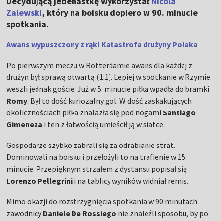
Decydującą jedenastkę wykorzystał
Nicola
Zalewski
, który na boisku dopiero w 90. minucie
spotkania.
Awans wypuszczony z rąk! Katastrofa drużyny Polaka
Po pierwszym meczu w Rotterdamie awans dla każdej z
drużyn był sprawą otwartą (1:1). Lepiej w spotkanie w Rzymie
weszli jednak goście. Już w 5. minucie piłka wpadła do bramki
Romy
. Był to dość kuriozalny gol. W dość zaskakujących
okolicznościach piłka znalazła się pod nogami
Santiago
Gimeneza
i ten z łatwością umieścił ją w siatce.
Gospodarze szybko zabrali się za odrabianie strat.
Dominowali na boisku i przełożyli to na trafienie w 15.
minucie. Przepięknym strzałem z dystansu popisał się
Lorenzo Pellegrini
i na tablicy wyników widniał remis.
Mimo okazji do rozstrzygnięcia spotkania w 90 minutach
zawodnicy
Daniele De Rossiego
nie znaleźli sposobu, by po