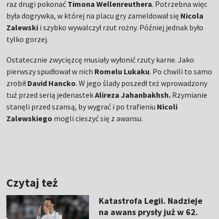
raz drugi pokonać
Timona Wellenreuthera
. Potrzebna więc
była dogrywka, w której na placu gry zameldował się
Nicola
Zalewski
i szybko wywalczył rzut rożny. Później jednak było
tylko gorzej.
Ostatecznie zwycięzcę musiały wyłonić rzuty karne. Jako
pierwszy spudłował w nich
Romelu Lukaku
. Po chwili to samo
zrobił
David Hancko
. W jego ślady poszedł też wprowadzony
tuż przed serią jedenastek
Alireza Jahanbakhsh.
Rzymianie
stanęli przed szansą, by wygrać i po trafieniu
Nicoli
Zalewskiego
mogli cieszyć się z awansu.
Czytaj też
Katastrofa Legii. Nadzieje
na awans prysły już w 62.