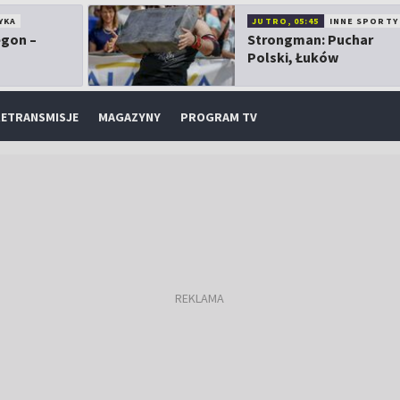
YKA
JUTRO, 05:45
INNE SPORTY
egon –
Strongman: Puchar
Polski, Łuków
ETRANSMISJE
MAGAZYNY
PROGRAM TV