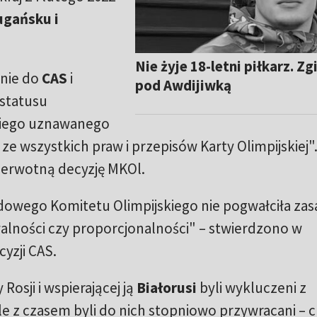
ugańsku i
Nie żyje 18-letni piłkarz. Zg
anie do
CAS
i
pod Awdijiwką
 statusu
kiego uznawanego
e wszystkich praw i przepisów Karty Olimpijskiej"
ierwotną decyzję MKOl.
wego Komitetu Olimpijskiego nie pogwałciła zas
alności czy proporcjonalności" – stwierdzono w
yzji CAS.
osji i wspierającej ją
Białorusi
byli wykluczeni z
z czasem byli do nich stopniowo przywracani – c