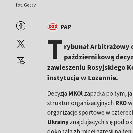
fot. Getty
PAP
T
rybunał Arbitrażowy d
październikową decyz
zawieszeniu Rosyjskiego K
instytucja w Lozannie.
Decyzja
MKOl
zapadła po tym, ja
struktur organizacyjnych
RKO
w
organizacje sportowe w czterec
Ukrainy
znajdujących się pod o
dokonała zbrojnej agresji na ten 