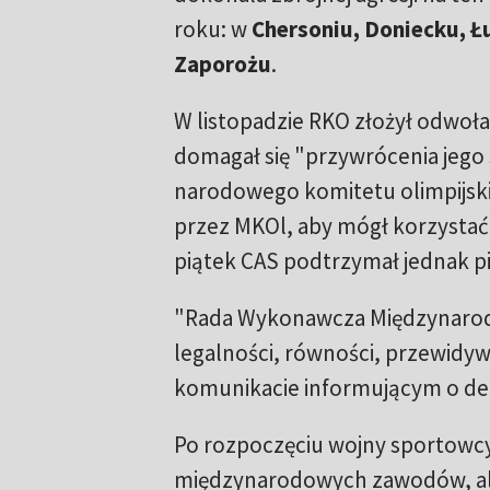
roku: w
Chersoniu, Doniecku, Ł
Zaporożu
.
W listopadzie RKO złożył odwoł
domagał się "przywrócenia jego
narodowego komitetu olimpijs
przez MKOl, aby mógł korzystać z
piątek CAS podtrzymał jednak p
"Rada Wykonawcza Międzynarodo
legalności, równości, przewidyw
komunikacie informującym o dec
Po rozpoczęciu wojny sportowcy R
międzynarodowych zawodów, ale 