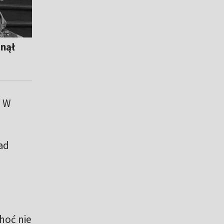
inął
. W
ad
hoć nie