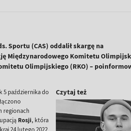
s. Sportu (CAS) oddalił skargę na
ję Międzynarodowego Komitetu Olimpijsk
omitetu Olimpijskiego (RKO) – poinformo
Czytaj też
k 5 października do
łączono
h regionach
kupacją
Rosji
, która
kraj 24 lutego 2022