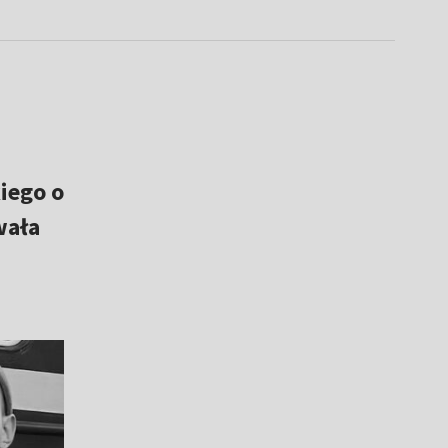
iego o
wała