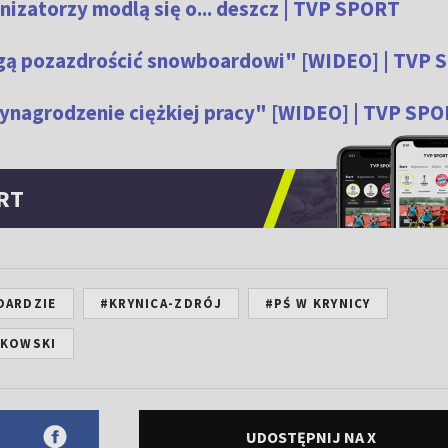
nizatorzy modlą się o... deszcz | TVP SPORT
mogą pozazdrościć snowboardowi" [WIDEO] | TVP
ynagrodzenie ciężkiej pracy" [WIDEO] | TVP SP
RT
OARDZIE
#KRYNICA-ZDRÓJ
#PŚ W KRYNICY
TKOWSKI
UDOSTĘPNIJ NA X