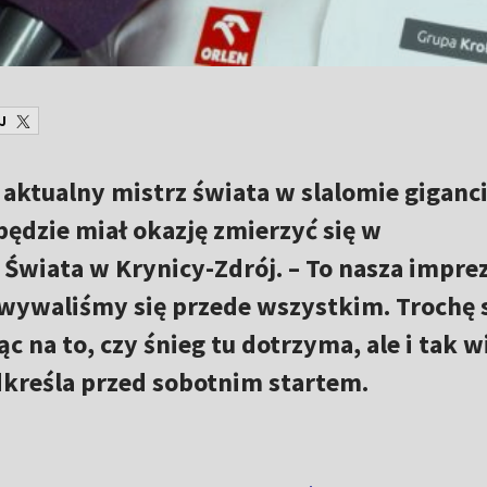
J
aktualny mistrz świata w slalomie giganc
ędzie miał okazję zmierzyć się w
iata w Krynicy-Zdrój. – To nasza impre
owywaliśmy się przede wszystkim. Trochę
 na to, czy śnieg tu dotrzyma, ale i tak 
odkreśla przed sobotnim startem.