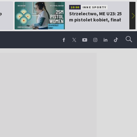
10:00
INNE SPORTY
p
Strzelectwo, ME U23: 25
▶
m pistolet kobiet, finał