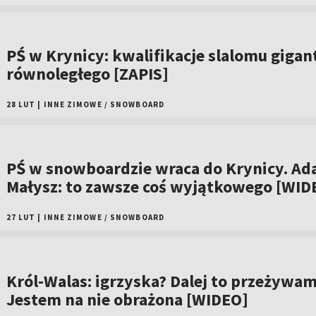
PŚ w Krynicy: kwalifikacje slalomu gigan
równoległego [ZAPIS]
28 LUT
|
INNE ZIMOWE
/
SNOWBOARD
PŚ w snowboardzie wraca do Krynicy. A
Małysz: to zawsze coś wyjątkowego [WID
27 LUT
|
INNE ZIMOWE
/
SNOWBOARD
Król-Walas: igrzyska? Dalej to przeżywam
Jestem na nie obrażona [WIDEO]