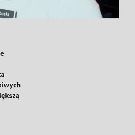
ie
za
 siwych
większą