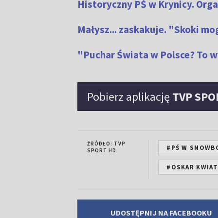
Historyczny PŚ w Krynicy. Orga
Małysz... zaskakuje. "Skoki 
"Puchar Świata w Polsce? To w
Pobierz aplikację
TVP SPO
ŹRÓDŁO: TVP
#PŚ W SNOWB
SPORT HD
#OSKAR KWIA
UDOSTĘPNIJ NA FACEBOOKU