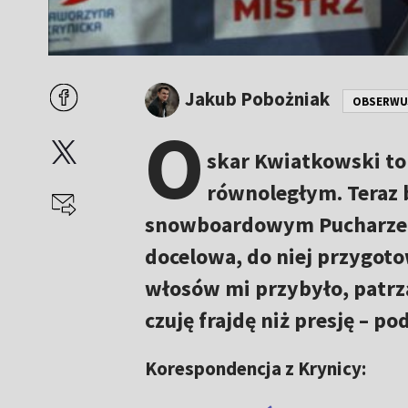
Jakub Pobożniak
OBSERWU
O
skar Kwiatkowski to 
równoległym. Teraz b
snowboardowym Pucharze Św
docelowa, do niej przygot
włosów mi przybyło, patrząc
czuję frajdę niż presję – p
Korespondencja z Krynicy: