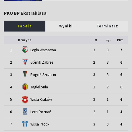
PKO BP Ekstraklasa
Tabela
Wyniki
Terminarz
Drużyna
M
+/-
Pkt
1
Legia Warszawa
3
3
7
2
Górnik Zabrze
2
3
6
3
Pogoń Szczecin
3
3
6
4
Jagiellonia
2
2
6
5
Wisła Kraków
3
1
6
6
Lech Poznań
2
1
4
7
Wisła Płock
3
0
4