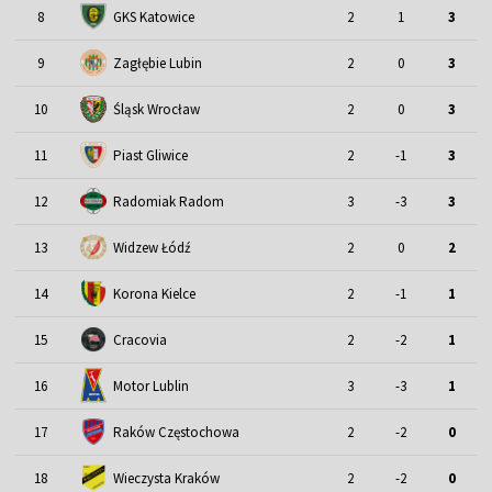
8
GKS Katowice
2
1
3
9
Zagłębie Lubin
2
0
3
Śląsk Wrocław
10
2
0
3
11
Piast Gliwice
2
-1
3
12
Radomiak Radom
3
-3
3
13
Widzew Łódź
2
0
2
14
Korona Kielce
2
-1
1
15
Cracovia
2
-2
1
Motor Lublin
16
3
-3
1
17
Raków Częstochowa
2
-2
0
18
Wieczysta Kraków
2
-2
0