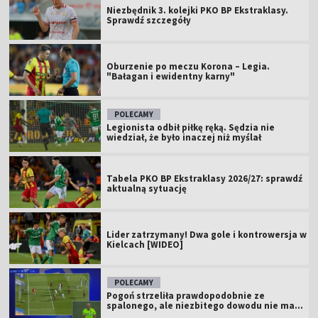
Niezbędnik 3. kolejki PKO BP Ekstraklasy.
Sprawdź szczegóły
Oburzenie po meczu Korona – Legia.
"Bałagan i ewidentny karny"
POLECAMY
Legionista odbił piłkę ręką. Sędzia nie
wiedział, że było inaczej niż myślał
Tabela PKO BP Ekstraklasy 2026/27: sprawdź
aktualną sytuację
Lider zatrzymany! Dwa gole i kontrowersja w
Kielcach [WIDEO]
POLECAMY
Pogoń strzeliła prawdopodobnie ze
spalonego, ale niezbitego dowodu nie ma...