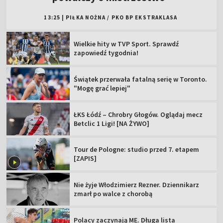
13:25
|
PIŁKA NOŻNA
/
PKO BP EKSTRAKLASA
Wielkie hity w TVP Sport. Sprawdź
zapowiedź tygodnia!
Świątek przerwała fatalną serię w Toronto.
"Mogę grać lepiej"
ŁKS Łódź – Chrobry Głogów. Oglądaj mecz
Betclic 1 Ligi! [NA ŻYWO]
Tour de Pologne: studio przed 7. etapem
[ZAPIS]
Nie żyje Włodzimierz Rezner. Dziennikarz
zmarł po walce z chorobą
Polacy zaczynają ME. Długa lista