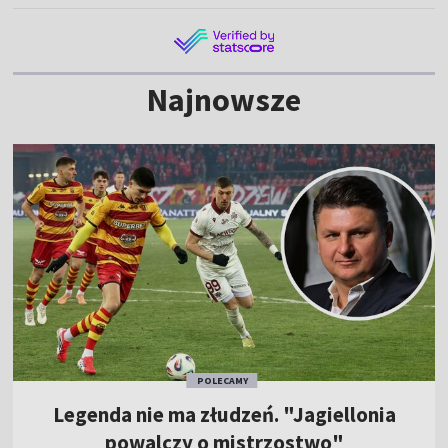
Najnowsze
POLECAMY
Legenda nie ma złudzeń. "Jagiellonia
powalczy o mistrzostwo"