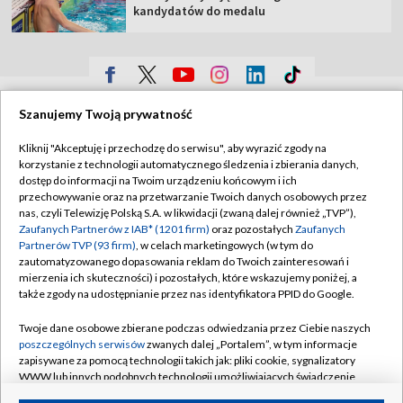
kandydatów do medalu
TVP
Szanujemy Twoją prywatność
Abonament TVP
Regulamin TVP
Kliknij "Akceptuję i przechodzę do serwisu", aby wyrazić zgody na
Polityka prywatności
Sklep TVP
korzystanie z technologii automatycznego śledzenia i zbierania danych,
dostęp do informacji na Twoim urządzeniu końcowym i ich
Biuro Reklamy
Moje zgody
przechowywanie oraz na przetwarzanie Twoich danych osobowych przez
nas, czyli Telewizję Polską S.A. w likwidacji (zwaną dalej również „TVP”),
Oferta Handlowa
Biuro reklamy
Zaufanych Partnerów z IAB* (1201 firm)
oraz pozostałych
Zaufanych
Partnerów TVP (93 firm)
, w celach marketingowych (w tym do
Telegazeta ogłoszenia
Kontakt
zautomatyzowanego dopasowania reklam do Twoich zainteresowań i
Emisja w TVP
mierzenia ich skuteczności) i pozostałych, które wskazujemy poniżej, a
także zgody na udostępnianie przez nas identyfikatora PPID do Google.
Kanały
Rada Programowa
Twoje dane osobowe zbierane podczas odwiedzania przez Ciebie naszych
Ogłoszenia przetargowe
poszczególnych serwisów
zwanych dalej „Portalem”, w tym informacje
©2026 Telewizja Polska Spółka Akcyjna w likwidacji
zapisywane za pomocą technologii takich jak: pliki cookie, sygnalizatory
Akademia Telewizyjna
WWW lub innych podobnych technologii umożliwiających świadczenie
Informacje o nadawcy
dopasowanych i bezpiecznych usług, personalizację treści oraz reklam,