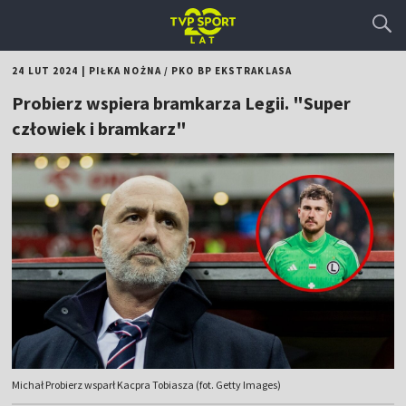
24 LUT 2024
|
PIŁKA NOŻNA
/
PKO BP EKSTRAKLASA
Probierz wspiera bramkarza Legii. "Super
człowiek i bramkarz"
Michał Probierz wsparł Kacpra Tobiasza (fot. Getty Images)