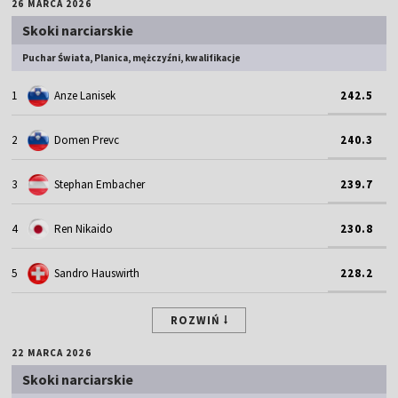
26 MARCA 2026
Skoki narciarskie
Puchar Świata, Planica, mężczyźni, kwalifikacje
1
Anze Lanisek
242.5
2
Domen Prevc
240.3
3
Stephan Embacher
239.7
4
Ren Nikaido
230.8
5
Sandro Hauswirth
228.2
ROZWIŃ
22 MARCA 2026
Skoki narciarskie