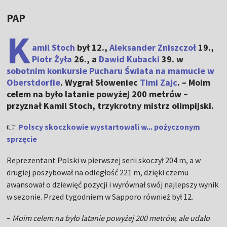
PAP
K
amil Stoch
był 12.,
Aleksander Zniszczoł
19.,
Piotr Żyła
26., a
Dawid Kubacki
39. w
sobotnim konkursie Pucharu Świata na mamucie w
Oberstdorfie
. Wygrał Słoweniec
Timi Zajc
. – Moim
celem na było latanie powyżej 200 metrów –
przyznał Kamil Stoch, trzykrotny mistrz olimpijski.
👉
Polscy skoczkowie wystartowali w... pożyczonym
sprzęcie
Reprezentant Polski w pierwszej serii skoczył 204 m, a w
drugiej poszybował na odległość 221 m, dzięki czemu
awansował o dziewięć pozycji i wyrównał swój najlepszy wynik
w sezonie. Przed tygodniem w Sapporo również był 12.
–
Moim celem na było latanie powyżej 200 metrów, ale udało