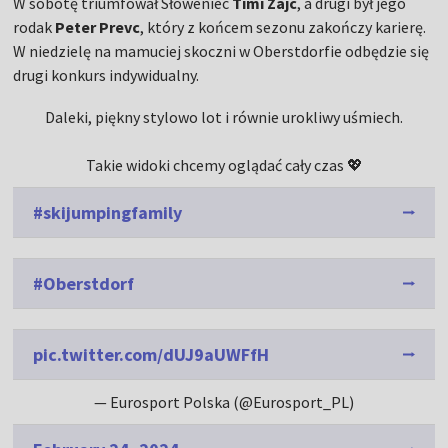
W sobotę triumfował Słoweniec
Timi Zajc
, a drugi był jego
rodak
Peter Prevc
, który z końcem sezonu zakończy karierę.
W niedzielę na mamuciej skoczni w Oberstdorfie odbędzie się
drugi konkurs indywidualny.
Daleki, piękny stylowo lot i równie urokliwy uśmiech.
Takie widoki chcemy oglądać cały czas 💖
#skijumpingfamily
#Oberstdorf
pic.twitter.com/dUJ9aUWFfH
— Eurosport Polska (@Eurosport_PL)