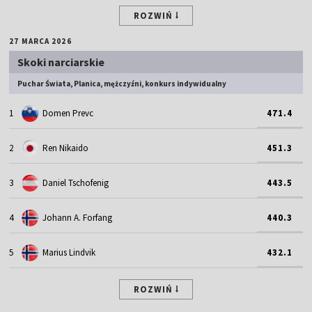
ROZWIŃ
27 MARCA 2026
Skoki narciarskie
Puchar Świata, Planica, mężczyźni, konkurs indywidualny
1
Domen Prevc
471.4
2
Ren Nikaido
451.3
3
Daniel Tschofenig
443.5
4
Johann A. Forfang
440.3
5
Marius Lindvik
432.1
ROZWIŃ