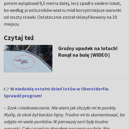
potem wylądował 9,5 metra dalej, lecz spadł o siedem lokat,
bo według przeliczników wiatru miał korzystniejsze warunki
od reszty stawki. Ostatecznie został sklasyfikowany na 19.
miejscu.
Czytaj też
Groźny upadek na lotach!
Runął na bulę [WIDEO]
👉
W niedzielę ostatni dzień lotów w Oberstdorfie.
Sprawdź program!
–
Szok i niedowierzanie. Nie wiem jak zliczyło mi te punkty.
Myślę, że skok był bardzo fajny. Trudno mi to skomentować, bo
odjęto mi wiele punktów. W pierwszej serii były trudne
warunki. Całe szczęście złapałem noszenie na dole. Nie