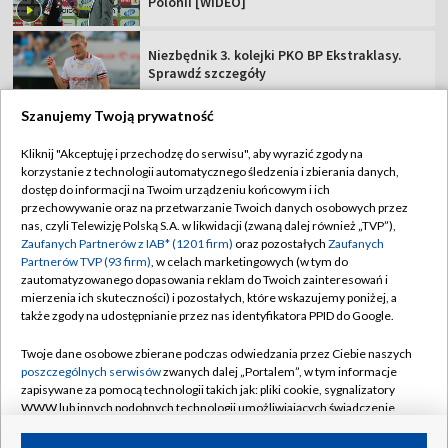
Polonii [WIDEO]
Niezbędnik 3. kolejki PKO BP Ekstraklasy.
Sprawdź szczegóły
Szanujemy Twoją prywatność
Kliknij "Akceptuję i przechodzę do serwisu", aby wyrazić zgody na
korzystanie z technologii automatycznego śledzenia i zbierania danych,
TVP
dostęp do informacji na Twoim urządzeniu końcowym i ich
przechowywanie oraz na przetwarzanie Twoich danych osobowych przez
Abonament TVP
Regulamin TVP
nas, czyli Telewizję Polską S.A. w likwidacji (zwaną dalej również „TVP”),
Polityka prywatności
Sklep TVP
Zaufanych Partnerów z IAB* (1201 firm)
oraz pozostałych
Zaufanych
Partnerów TVP (93 firm)
, w celach marketingowych (w tym do
Biuro Reklamy
Moje zgody
zautomatyzowanego dopasowania reklam do Twoich zainteresowań i
mierzenia ich skuteczności) i pozostałych, które wskazujemy poniżej, a
Oferta Handlowa
Biuro reklamy
także zgody na udostępnianie przez nas identyfikatora PPID do Google.
Telegazeta ogłoszenia
Kontakt
Twoje dane osobowe zbierane podczas odwiedzania przez Ciebie naszych
Emisja w TVP
poszczególnych serwisów
zwanych dalej „Portalem”, w tym informacje
zapisywane za pomocą technologii takich jak: pliki cookie, sygnalizatory
Kanały
Rada Programowa
WWW lub innych podobnych technologii umożliwiających świadczenie
dopasowanych i bezpiecznych usług, personalizację treści oraz reklam,
Ogłoszenia przetargowe
udostępnianie funkcji mediów społecznościowych oraz analizowanie