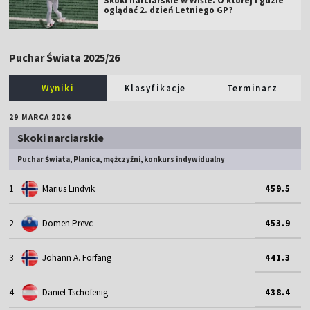
Skoki narciarskie w Wiśle. O której i gdzie
oglądać 2. dzień Letniego GP?
Puchar Świata 2025/26
Wyniki
Klasyfikacje
Terminarz
29 MARCA 2026
Skoki narciarskie
Puchar Świata, Planica, mężczyźni, konkurs indywidualny
1
Marius Lindvik
459.5
2
Domen Prevc
453.9
3
Johann A. Forfang
441.3
4
Daniel Tschofenig
438.4