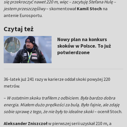
się przekroczyć nawet 220 m, więc – zacytuję Stefana Hulę –
jestem przeszczęśliwy
– skomentował
Kamil Stoch
na
antenie Eurosportu.
Czytaj też
Nowy plan na konkurs
skoków w Polsce. To już
potwierdzone
36-latek już 241 razy w karierze oddał skoki powyżej 220
metrów.
–
W ostatnim skoku trafiłem z odbiciem. Była bardzo dobra
energia. Miałem dużo prędkości za bulą. Było fajnie, ale zdaję
sobie sprawę z tego, że nie były to idealne skoki
– ocenił Stoch.
Aleksander Zniszczoł
w pierwszej serii uzyskał 210 m, a