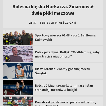
Bolesna klęska Hurkacza. Zmarnował
dwie piłki meczowe
21:57
|
TENIS
/
ATP (MĘŻCZYŹNI)
Sportowy wieczór 07.08. (gość: Bartłomiej
Kubkowski)
Polak przepłynął Bałtyk. "Modliłem się, żeby
nie stracić świadomości"
Hit w Toronto! Znamy godzinę meczu
Świątek
Betclic 1 Liga: sprawdź terminarz i plan
transmisji meczów 3. kolejki
Kowalczyk po debiucie: jestem wdzięczny