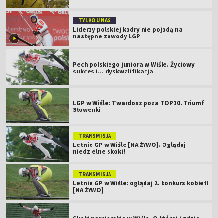
TYLKO U NAS
Liderzy polskiej kadry nie pojadą na
następne zawody LGP
Pech polskiego juniora w Wiśle. Życiowy
sukces i... dyskwalifikacja
LGP w Wiśle: Twardosz poza TOP10. Triumf
Słowenki
TRANSMISJA
Letnie GP w Wiśle [NA ŻYWO]. Oglądaj
niedzielne skoki!
TRANSMISJA
Letnie GP w Wiśle: oglądaj 2. konkurs kobiet!
[NA ŻYWO]