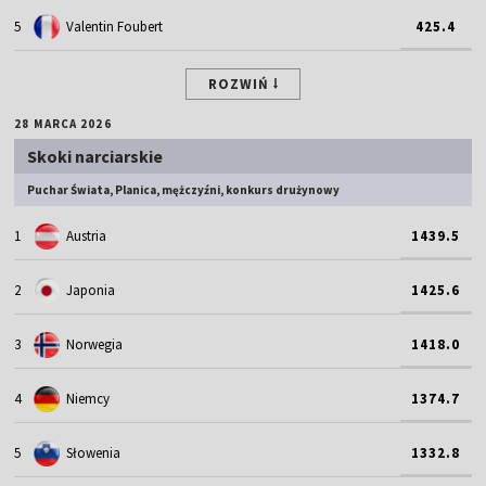
5
Valentin Foubert
425.4
ROZWIŃ
28 MARCA 2026
Skoki narciarskie
Puchar Świata, Planica, mężczyźni, konkurs drużynowy
1
Austria
1439.5
2
Japonia
1425.6
3
Norwegia
1418.0
4
Niemcy
1374.7
5
Słowenia
1332.8