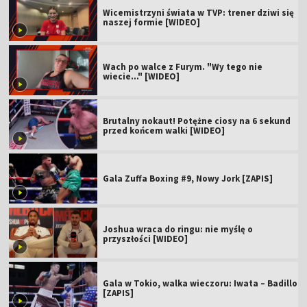
Wicemistrzyni świata w TVP: trener dziwi się
naszej formie [WIDEO]
Wach po walce z Furym. "Wy tego nie
wiecie..." [WIDEO]
Brutalny nokaut! Potężne ciosy na 6 sekund
przed końcem walki [WIDEO]
Gala Zuffa Boxing #9, Nowy Jork [ZAPIS]
Joshua wraca do ringu: nie myślę o
przyszłości [WIDEO]
Gala w Tokio, walka wieczoru: Iwata – Badillo
[ZAPIS]