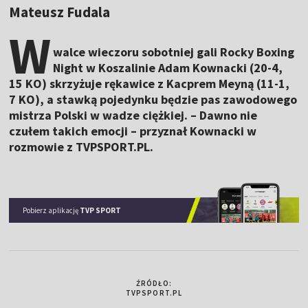
Mateusz Fudala
W
walce wieczoru sobotniej gali Rocky Boxing
Night w Koszalinie Adam Kownacki (20-4,
15 KO) skrzyżuje rękawice z Kacprem Meyną (11-1,
7 KO), a stawką pojedynku będzie pas zawodowego
mistrza Polski w wadze ciężkiej. – Dawno nie
czułem takich emocji – przyznał Kownacki w
rozmowie z TVPSPORT.PL.
Pobierz aplikację
TVP SPORT
ŹRÓDŁO:
TVPSPORT.PL