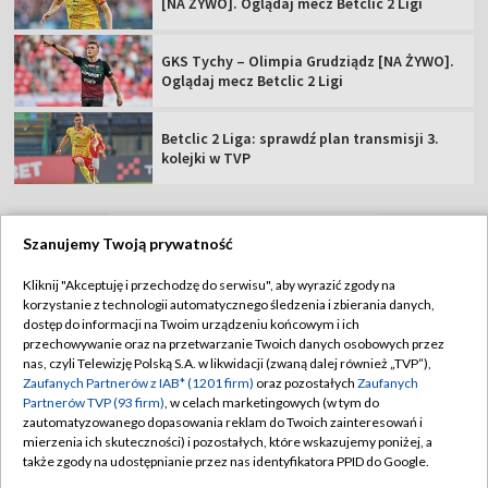
[NA ŻYWO]. Oglądaj mecz Betclic 2 Ligi
GKS Tychy – Olimpia Grudziądz [NA ŻYWO].
Oglądaj mecz Betclic 2 Ligi
Betclic 2 Liga: sprawdź plan transmisji 3.
kolejki w TVP
Szanujemy Twoją prywatność
TVP
Kliknij "Akceptuję i przechodzę do serwisu", aby wyrazić zgody na
korzystanie z technologii automatycznego śledzenia i zbierania danych,
Abonament TVP
Regulamin TVP
dostęp do informacji na Twoim urządzeniu końcowym i ich
Polityka prywatności
Sklep TVP
przechowywanie oraz na przetwarzanie Twoich danych osobowych przez
nas, czyli Telewizję Polską S.A. w likwidacji (zwaną dalej również „TVP”),
Biuro Reklamy
Moje zgody
Zaufanych Partnerów z IAB* (1201 firm)
oraz pozostałych
Zaufanych
Partnerów TVP (93 firm)
, w celach marketingowych (w tym do
Oferta Handlowa
Biuro reklamy
zautomatyzowanego dopasowania reklam do Twoich zainteresowań i
mierzenia ich skuteczności) i pozostałych, które wskazujemy poniżej, a
Telegazeta ogłoszenia
Kontakt
także zgody na udostępnianie przez nas identyfikatora PPID do Google.
Emisja w TVP