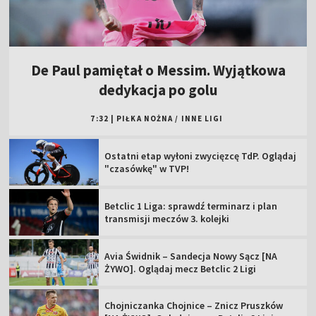
De Paul pamiętał o Messim. Wyjątkowa
dedykacja po golu
7:32
|
PIŁKA NOŻNA
/
INNE LIGI
Ostatni etap wyłoni zwycięzcę TdP. Oglądaj
"czasówkę" w TVP!
Betclic 1 Liga: sprawdź terminarz i plan
transmisji meczów 3. kolejki
Avia Świdnik – Sandecja Nowy Sącz [NA
ŻYWO]. Oglądaj mecz Betclic 2 Ligi
Chojniczanka Chojnice – Znicz Pruszków