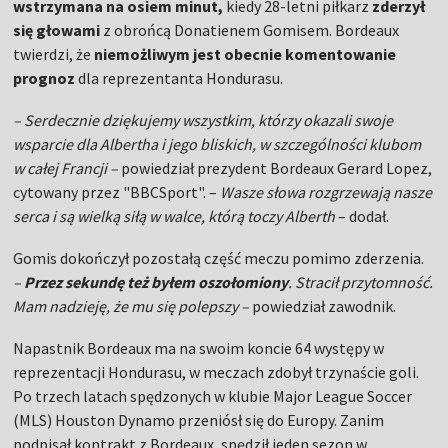
wstrzymana na osiem minut,
kiedy 28-letni piłkarz
zderzył
się głowami
z obrońcą Donatienem Gomisem. Bordeaux
twierdzi, że
niemożliwym jest obecnie komentowanie
prognoz
dla reprezentanta Hondurasu.
– Serdecznie dziękujemy wszystkim, którzy okazali swoje
wsparcie dla Albertha i jego bliskich, w szczególności klubom
w całej Francji –
powiedział prezydent Bordeaux Gerard Lopez,
cytowany przez "BBCSport". –
Wasze słowa rozgrzewają nasze
serca i są wielką siłą w walce, którą toczy Alberth
– dodał.
Gomis dokończył pozostałą część meczu pomimo zderzenia.
–
Przez sekundę też byłem oszołomiony
. Stracił przytomność.
Mam nadzieję, że mu się polepszy –
powiedział zawodnik.
Napastnik Bordeaux ma na swoim koncie 64 występy w
reprezentacji Hondurasu, w meczach zdobył trzynaście goli.
Po trzech latach spędzonych w klubie Major League Soccer
(MLS) Houston Dynamo przeniósł się do Europy. Zanim
podpisał kontrakt z Bordeaux, spędził jeden sezon w