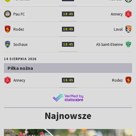
Pau FC
Annecy
18:45
Rodez
Laval
18:45
Sochaux
AS Saint-Etienne
18:45
14 SIERPNIA 2026
Piłka nożna
Annecy
Rodez
18:45
Najnowsze