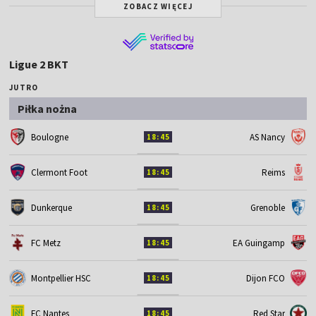
ZOBACZ WIĘCEJ
Ligue 2 BKT
JUTRO
Piłka nożna
Boulogne
AS Nancy
18:45
Clermont Foot
Reims
18:45
Dunkerque
Grenoble
18:45
FC Metz
EA Guingamp
18:45
Montpellier HSC
Dijon FCO
18:45
FC Nantes
Red Star
18:45