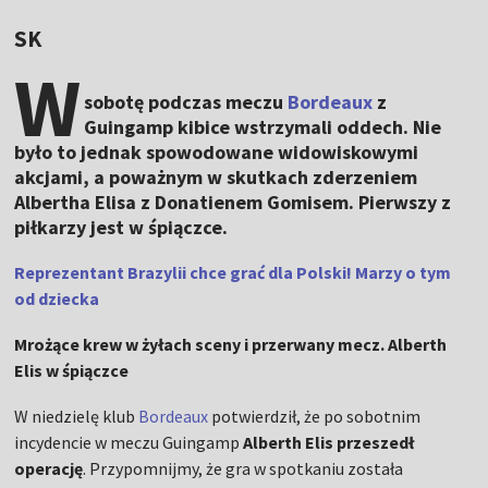
SK
W
sobotę podczas meczu
Bordeaux
z
Guingamp kibice wstrzymali oddech. Nie
było to jednak spowodowane widowiskowymi
akcjami, a poważnym w skutkach zderzeniem
Albertha Elisa z Donatienem Gomisem. Pierwszy z
piłkarzy jest w śpiączce.
Reprezentant Brazylii chce grać dla Polski! Marzy o tym
od dziecka
Mrożące krew w żyłach sceny i przerwany mecz. Alberth
Elis w śpiączce
W niedzielę klub
Bordeaux
potwierdził, że po sobotnim
incydencie w meczu Guingamp
Alberth Elis
przeszedł
operację
. Przypomnijmy, że gra w spotkaniu została