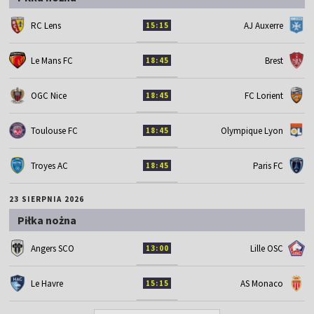
RC Lens
AJ Auxerre
15:15
Le Mans FC
Brest
18:45
OGC Nice
FC Lorient
18:45
Toulouse FC
Olympique Lyon
18:45
Troyes AC
Paris FC
18:45
23 SIERPNIA 2026
Piłka nożna
Angers SCO
Lille OSC
13:00
Le Havre
AS Monaco
15:15