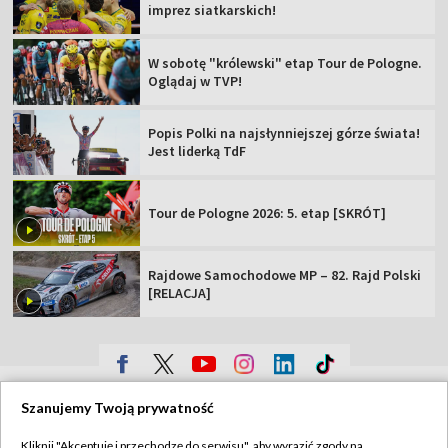
imprez siatkarskich!
W sobotę "królewski" etap Tour de Pologne.
Oglądaj w TVP!
Popis Polki na najsłynniejszej górze świata!
Jest liderką TdF
Tour de Pologne 2026: 5. etap [SKRÓT]
Rajdowe Samochodowe MP – 82. Rajd Polski
[RELACJA]
TVP
Szanujemy Twoją prywatność
Abonament TVP
Regulamin TVP
Kliknij "Akceptuję i przechodzę do serwisu", aby wyrazić zgody na