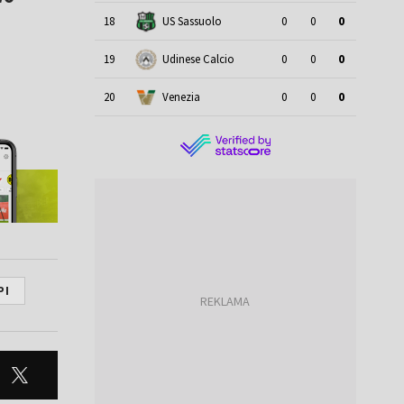
18
US Sassuolo
0
0
0
19
Udinese Calcio
0
0
0
20
Venezia
0
0
0
PI