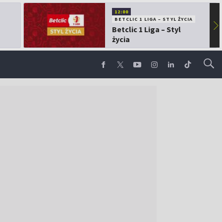
12:00
BETCLIC 1 LIGA – STYL ŻYCIA
▶
Betclic 1 Liga – Styl
życia