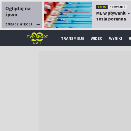
Oglądaj na
07:25
PŁYWANIE
ME w pływaniu – 
żywo
sesja poranna
ZOBACZ WIĘCEJ
TRANSMISJE
WIDEO
WYNIKI
R