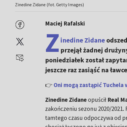
Zinedine Zidane (fot. Getty Images)
Maciej Rafalski
Z
inedine Zidane
odszed
przejął żadnej drużyn
poniedziałek został zapyt
jeszcze raz zasiąść na ław
👉
Oni mogą zastąpić Tuchela 
Zinedine Zidane
opuścił
Real M
zakończeniu sezonu 2020/2021. 
tamtego czasu odpoczywa od pra
chociaż łączono go już z objęcie