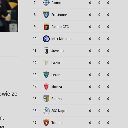
7
Como
0
0
0
8
Frosinone
0
0
0
9
Genoa CFC
0
0
0
ą
10
Inter Mediolan
0
0
0
11
Juventus
0
0
0
12
Lazio
0
0
0
13
Lecce
0
0
0
14
Monza
0
0
0
owie ze
15
Parma
0
0
0
16
SSC Napoli
0
0
0
n.
17
Torino
0
0
0
wo