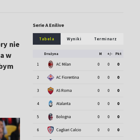
Serie A Enilive
Tabela
Wyniki
Terminarz
ry nie
 a w
Drużyna
M
+/-
Pkt
łbym
1
AC Milan
0
0
0
2
AC Fiorentina
0
0
0
3
AS Roma
0
0
0
4
Atalanta
0
0
0
5
Bologna
0
0
0
6
Cagliari Calcio
0
0
0