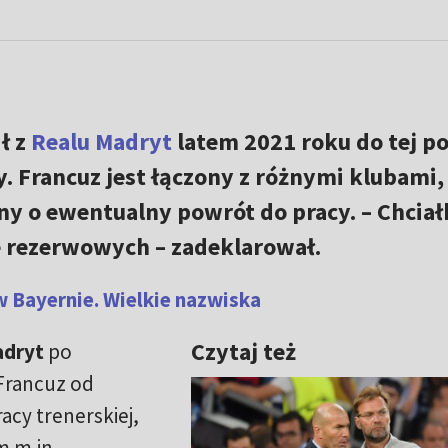
ł z
Realu Madryt
latem 2021 roku do tej po
y. Francuz jest łączony z różnymi klubami,
any o ewentualny powrót do pracy. – Chcia
ce rezerwowych – zadeklarował.
w Bayernie. Wielkie nazwiska
Czytaj też
adryt
po
Francuz od
cy trenerskiej,
m m.in.