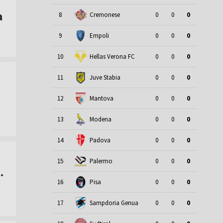
a
8
Cremonese
0
0
0
9
Empoli
0
0
0
10
Hellas Verona FC
0
0
0
11
Juve Stabia
0
0
0
12
Mantova
0
0
0
13
Modena
0
0
0
14
Padova
0
0
0
15
Palermo
0
0
0
.
16
Pisa
0
0
0
17
Sampdoria Genua
0
0
0