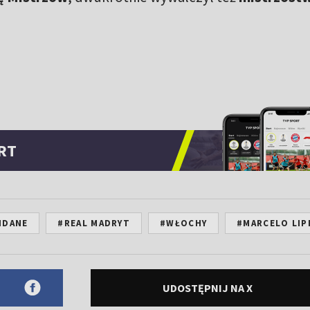
RT
IDANE
#REAL MADRYT
#WŁOCHY
#MARCELO LIP
UDOSTĘPNIJ NA X