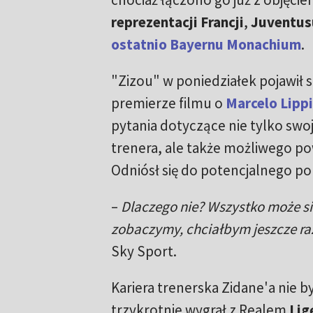
reprezentacji Francji
,
Juventus
ostatnio Bayernu Monachium
.
"Zizou" w poniedziałek pojawił 
premierze filmu o
Marcelo Lipp
pytania dotyczące nie tylko swo
trenera, ale także możliwego po
Odniósł się do potencjalnego p
–
Dlaczego nie? Wszystko może się
zobaczymy, chciałbym jeszcze ra
Sky Sport.
Kariera trenerska Zidane'a nie by
trzykrotnie wygrał z Realem
Lig