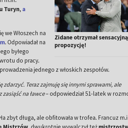
u Turyn
,
a
się we Włoszech na
Zidane otrzymał sensacyjn
im
. Odpowiadał na
propozycję!
jego byłego
wrotu do pracy.
oprowadzenia jednego z włoskich zespołów.
 zdarzyć. Teraz zajmuję się innymi sprawami, ale
z zasiąść na ławce
– odpowiedział 51-latek w rozm
ła zbyt długa, ale obfitowała w trofea. Francuz m.i
ę Mistrzów
, dwukrotnie wywalczył też
mistrzost