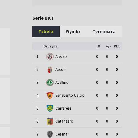
Serie BKT
Tabela
Wyniki
Terminarz
Drużyna
M
+/-
Pkt
1
Arezzo
0
0
0
2
Ascoli
0
0
0
3
Avellino
0
0
0
4
Benevento Calcio
0
0
0
5
Carrarese
0
0
0
6
Catanzaro
0
0
0
7
Cesena
0
0
0