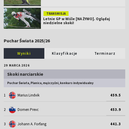
TRANSMISJA
Letnie GP w Wiśle [NA ŻYWO]. Oglądaj
niedzielne skoki!
Puchar Świata 2025/26
Wyniki
Klasyfikacje
Terminarz
29 MARCA 2026
Skoki narciarskie
Puchar Świata, Planica, mężczyźni, konkurs indywidualny
1
Marius Lindvik
459.5
2
Domen Prevc
453.9
3
Johann A. Forfang
441.3