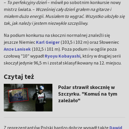
–
To perfekcyjny dzień
– mówił po sobotnim konkursie nowy
mistrz świata. –
Wcześniej cały dzień grałem na gitarze i
miałem dużo energii. Musiałem to wygrać. Wszystko ułożyło się
tak, jak należy i jestem niezwykle szczęśliwy.
Na podium konkursu na skoczni normalnej znaleźli się
jeszcze Niemiec
Karl Geiger
(103,5 i 102 m) oraz Słoweniec
Anze Lanisek
(102,5 i 101 m). Poza podium i w ogóle poza
czołową "10" wypadł
Ryoyu Kobayashi
, który w drugiej serii
skoczył jedynie 96,5 m i został sklasyfikowany na 12. miejscu.
Czytaj też
Pożar strawił skocznię w
Szczyrku. "Komuś na tym
zależało"
Z reprezentantów Polski bardzo dobrze wypadł także
Dawid