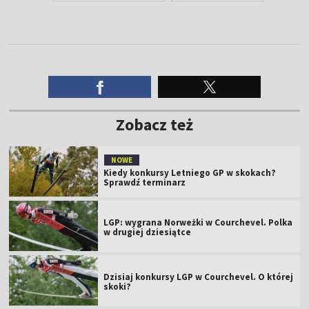
Zobacz też
NOWE
Kiedy konkursy Letniego GP w skokach?
Sprawdź terminarz
LGP: wygrana Norweżki w Courchevel. Polka
w drugiej dziesiątce
Dzisiaj konkursy LGP w Courchevel. O której
skoki?