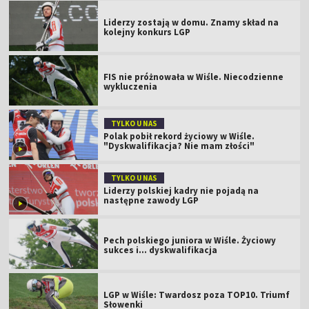
Liderzy zostają w domu. Znamy skład na
kolejny konkurs LGP
FIS nie próżnowała w Wiśle. Niecodzienne
wykluczenia
TYLKO U NAS
Polak pobił rekord życiowy w Wiśle.
"Dyskwalifikacja? Nie mam złości"
TYLKO U NAS
Liderzy polskiej kadry nie pojadą na
następne zawody LGP
Pech polskiego juniora w Wiśle. Życiowy
sukces i... dyskwalifikacja
LGP w Wiśle: Twardosz poza TOP10. Triumf
Słowenki