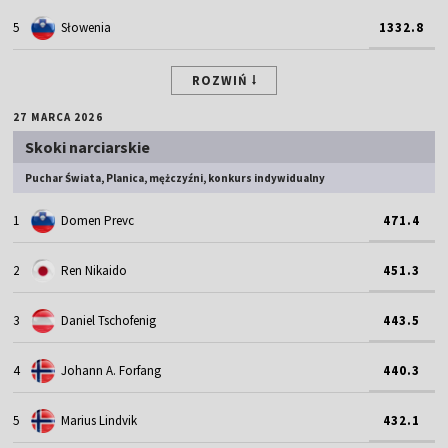
5
Słowenia
1332.8
ROZWIŃ
27 MARCA 2026
Skoki narciarskie
Puchar Świata, Planica, mężczyźni, konkurs indywidualny
1
Domen Prevc
471.4
2
Ren Nikaido
451.3
3
Daniel Tschofenig
443.5
4
Johann A. Forfang
440.3
5
Marius Lindvik
432.1