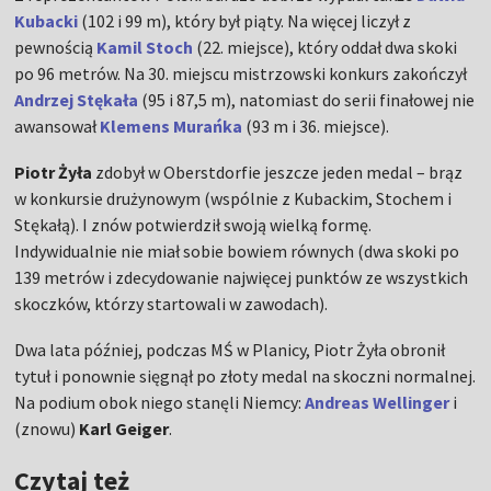
Kubacki
(102 i 99 m), który był piąty. Na więcej liczył z
pewnością
Kamil Stoch
(22. miejsce), który oddał dwa skoki
po 96 metrów. Na 30. miejscu mistrzowski konkurs zakończył
Andrzej Stękała
(95 i 87,5 m), natomiast do serii finałowej nie
awansował
Klemens Murańka
(93 m i 36. miejsce).
Piotr Żyła
zdobył w Oberstdorfie jeszcze jeden medal – brąz
w konkursie drużynowym (wspólnie z Kubackim, Stochem i
Stękałą). I znów potwierdził swoją wielką formę.
Indywidualnie nie miał sobie bowiem równych (dwa skoki po
139 metrów i zdecydowanie najwięcej punktów ze wszystkich
skoczków, którzy startowali w zawodach).
Dwa lata później, podczas MŚ w Planicy, Piotr Żyła obronił
tytuł i ponownie sięgnął po złoty medal na skoczni normalnej.
Na podium obok niego stanęli Niemcy:
Andreas Wellinger
i
(znowu)
Karl Geiger
.
Czytaj też