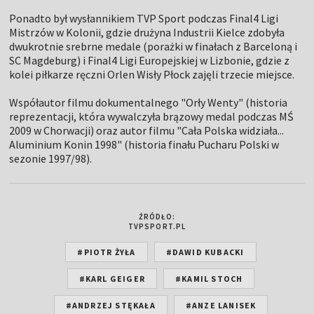
Ponadto był wysłannikiem TVP Sport podczas Final4 Ligi
Mistrzów w Kolonii, gdzie drużyna Industrii Kielce zdobyła
dwukrotnie srebrne medale (porażki w finałach z Barceloną i
SC Magdeburg) i Final4 Ligi Europejskiej w Lizbonie, gdzie z
kolei piłkarze ręczni Orlen Wisły Płock zajęli trzecie miejsce.
Współautor filmu dokumentalnego "Orły Wenty" (historia
reprezentacji, która wywalczyła brązowy medal podczas MŚ
2009 w Chorwacji) oraz autor filmu "Cała Polska widziała...
Aluminium Konin 1998" (historia finału Pucharu Polski w
sezonie 1997/98).
ŹRÓDŁO:
TVPSPORT.PL
#PIOTR ŻYŁA
#DAWID KUBACKI
#KARL GEIGER
#KAMIL STOCH
#ANDRZEJ STĘKAŁA
#ANZE LANISEK