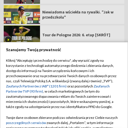
Niewiadoma wściekła na rywalki. "Jak w
przedszkolu"
Tour de Pologne 2026: 6. etap [SKRÓT]
Szanujemy Twoją prywatność
Kliknij "Akceptuję i przechodzę do serwisu", aby wyrazić zgody na
korzystanie z technologii automatycznego śledzenia i zbierania danych,
TVP
dostęp do informacji na Twoim urządzeniu końcowym i ich
przechowywanie oraz na przetwarzanie Twoich danych osobowych przez
Abonament TVP
Regulamin TVP
nas, czyli Telewizję Polską S.A. w likwidacji (zwaną dalej również „TVP”),
Polityka prywatności
Sklep TVP
Zaufanych Partnerów z IAB* (1201 firm)
oraz pozostałych
Zaufanych
Partnerów TVP (93 firm)
, w celach marketingowych (w tym do
Biuro Reklamy
Moje zgody
zautomatyzowanego dopasowania reklam do Twoich zainteresowań i
mierzenia ich skuteczności) i pozostałych, które wskazujemy poniżej, a
Oferta Handlowa
Biuro reklamy
także zgody na udostępnianie przez nas identyfikatora PPID do Google.
Telegazeta ogłoszenia
Kontakt
Twoje dane osobowe zbierane podczas odwiedzania przez Ciebie naszych
Emisja w TVP
poszczególnych serwisów
zwanych dalej „Portalem”, w tym informacje
zapisywane za pomocą technologii takich jak: pliki cookie, sygnalizatory