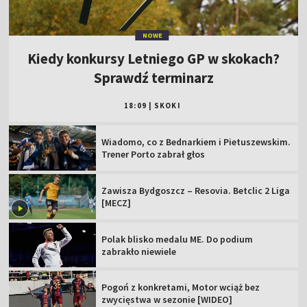
NOWE
Kiedy konkursy Letniego GP w skokach?
Sprawdź terminarz
18:09
|
SKOKI
Wiadomo, co z Bednarkiem i Pietuszewskim.
Trener Porto zabrał głos
Zawisza Bydgoszcz – Resovia. Betclic 2 Liga
[MECZ]
Polak blisko medalu ME. Do podium
zabrakło niewiele
Pogoń z konkretami, Motor wciąż bez
zwycięstwa w sezonie [WIDEO]