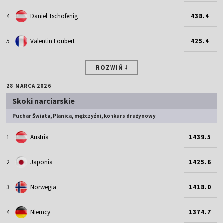
4
Daniel Tschofenig
438.4
5
Valentin Foubert
425.4
ROZWIŃ
28 MARCA 2026
Skoki narciarskie
Puchar Świata, Planica, mężczyźni, konkurs drużynowy
1
Austria
1439.5
2
Japonia
1425.6
3
Norwegia
1418.0
4
Niemcy
1374.7