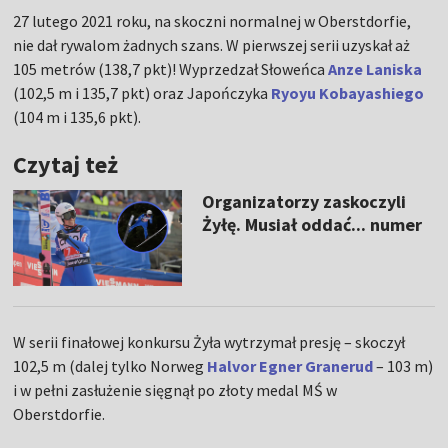
27 lutego 2021 roku, na skoczni normalnej w Oberstdorfie,
nie dał rywalom żadnych szans. W pierwszej serii uzyskał aż
105 metrów (138,7 pkt)! Wyprzedzał Słoweńca
Anze Laniska
(102,5 m i 135,7 pkt) oraz Japończyka
Ryoyu Kobayashiego
(104 m i 135,6 pkt).
Czytaj też
Organizatorzy zaskoczyli
Żyłę. Musiał oddać... numer
W serii finałowej konkursu Żyła wytrzymał presję – skoczył
102,5 m (dalej tylko Norweg
Halvor Egner Granerud
– 103 m)
i w pełni zasłużenie sięgnął po złoty medal MŚ w
Oberstdorfie.