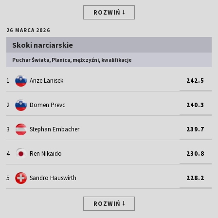
ROZWIŃ
26 MARCA 2026
Skoki narciarskie
Puchar Świata, Planica, mężczyźni, kwalifikacje
1
Anze Lanisek
242.5
2
Domen Prevc
240.3
3
Stephan Embacher
239.7
4
Ren Nikaido
230.8
5
Sandro Hauswirth
228.2
ROZWIŃ