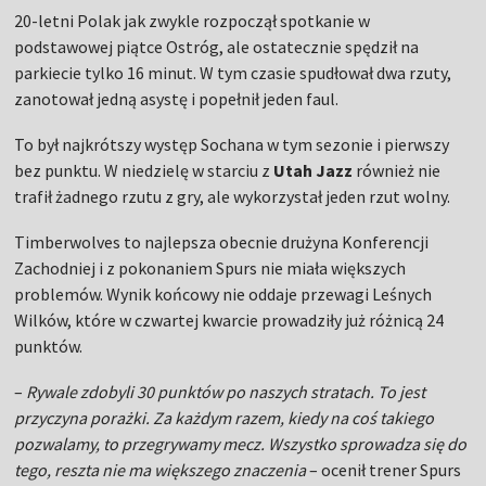
20-letni Polak jak zwykle rozpoczął spotkanie w
podstawowej piątce Ostróg, ale ostatecznie spędził na
parkiecie tylko 16 minut. W tym czasie spudłował dwa rzuty,
zanotował jedną asystę i popełnił jeden faul.
To był najkrótszy występ Sochana w tym sezonie i pierwszy
bez punktu. W niedzielę w starciu z
Utah Jazz
również nie
trafił żadnego rzutu z gry, ale wykorzystał jeden rzut wolny.
Timberwolves to najlepsza obecnie drużyna Konferencji
Zachodniej i z pokonaniem Spurs nie miała większych
problemów. Wynik końcowy nie oddaje przewagi Leśnych
Wilków, które w czwartej kwarcie prowadziły już różnicą 24
punktów.
–
Rywale zdobyli 30 punktów po naszych stratach. To jest
przyczyna porażki. Za każdym razem, kiedy na coś takiego
pozwalamy, to przegrywamy mecz. Wszystko sprowadza się do
tego, reszta nie ma większego znaczenia
– ocenił trener Spurs