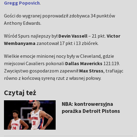
Gregg Popovich
.
Gości do wygranej poprowadził zdobywca 34 punktów
Anthony Edwards.
Wśród Spurs najlepszy był
Devin Vassell
– 21 pkt.
Victor
Wembanyama
zanotował 17 pkt i 13 zbiórek.
Wielkie emocje minionej nocy były w Cleveland, gdzie
miejscowi Cavaliers pokonali
Dallas Mavericks
121:119.
Zwycięstwo gospodarzom zapewnił
Max Struss
, trafiając
równo z końcową syreną rzut z własnej połowy.
Czytaj też
NBA: kontrowersyjna
porażka Detroit Pistons