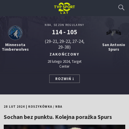
NBA, SEZON REGULARNY
114 - 105
(29-21, 29-22, 27-24,
Minnesota
San Antonio
29-38)
Timberwolves
Spurs
ZAKOŃCZONY
28 lutego 2024, Target
Center
ROZWIŃ
28 LUT 2024
|
KOSZYKÓWKA
/
NBA
Sochan bez punktu. Kolejna porażka Spurs