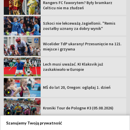
Rangers FC faworytem? Były bramkarz
Celticu nie ma złudzeń
Szkoci nie lekceważą Jagiellonii. "Remis
zostałby uznany za dobry wynik"
Wicelider TdP ukarany! Przesunięcie na 121.
miejsce i grzywna
Lech musi uważać. KI Klaksvik już
zaskakiwało w Europie
MŚ do lat 20, Oregon: oglądaj 1. dzień
Kroniki Tour de Pologne #3 (05.08.2026)
Szanujemy Twoją prywatność