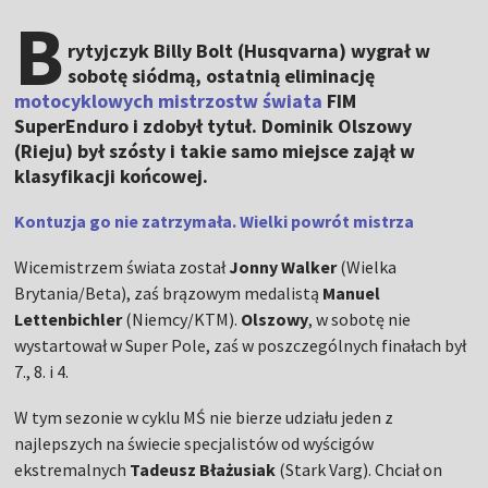
B
rytyjczyk Billy Bolt (Husqvarna) wygrał w
sobotę siódmą, ostatnią eliminację
motocyklowych mistrzostw świata
FIM
SuperEnduro i zdobył tytuł. Dominik Olszowy
(Rieju) był szósty i takie samo miejsce zajął w
klasyfikacji końcowej.
Kontuzja go nie zatrzymała. Wielki powrót mistrza
Wicemistrzem świata został
Jonny Walker
(Wielka
Brytania/Beta), zaś brązowym medalistą
Manuel
Lettenbichler
(Niemcy/KTM).
Olszowy
, w sobotę nie
wystartował w Super Pole, zaś w poszczególnych finałach był
7., 8. i 4.
W tym sezonie w cyklu MŚ nie bierze udziału jeden z
najlepszych na świecie specjalistów od wyścigów
ekstremalnych
Tadeusz Błażusiak
(Stark Varg). Chciał on