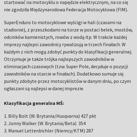
startować na motocyklu o napędzie elektrycznym, na co się
nie zgodziła Międzynarodowa Federacja Motocyklowa (FIM).
SuperEnduro to motocyklowe wyścigi w hali (czasami na
stadionie), z przeszkodami na torze w postaci belek, mostów,
odcinków kamienistych, rowów z wodą itp. W trakcie każdej
imprezy najlepsi zawodnicy rywalizują w trzech finałach. W
każdym z nich mogą zdobyć punkty do klasyfikacji generalnej.
Otrzymuje je także trójka najlepszych zawodników w
eliminacjach czasowych (tzw. Super Pole, decyduje o pozycji
zawodników na starcie w finałach). Dodatkowo sumuje się
punkty zdobyte przez motocyklistów w danym dniu, po czym
ogłaszani są najlepsi w danej imprezie.
Klasyfikacja generalna MŚ:
1. Billy Bolt (W. Brytania/Husqvarna) 427 pkt
2. Jonny Walker (W. Brytania/Beta) 354
3. Manuel Lettenbichler (Niemcy/KTM) 287