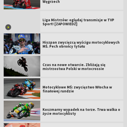
Węgrzech
Liga Mistrzów: oglądaj transmisje w TVP
Sport! [ZAPOWIEDŹ]
Hiszpan zwycięzcą wyścigu motocyklowych
MŚ. Pech obrońcy tytułu
Czas na nowe otwarcie. Zbliżają się
mistrzostwa Polski w motocrossie
Motocyklowe MŚ: zwycięstwo Włocha w
finałowej rundzie
Koszmarny wypadek na torze. Trwa walka o
życie motocyklisty