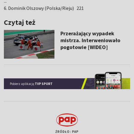
...
6. Dominik Olszowy (Polska/Rieju) 221
Czytaj też
Przerażający wypadek
mistrza. Interweniowało
pogotowie [WIDEO]
Pobierz aplikację
TVP SPORT
ŹRÓDŁO: PAP