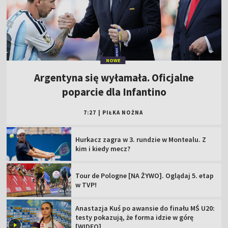
NOWE
Argentyna się wyłamała. Oficjalne
poparcie dla Infantino
7:27
|
PIŁKA NOŻNA
Hurkacz zagra w 3. rundzie w Montealu. Z
kim i kiedy mecz?
Tour de Pologne [NA ŻYWO]. Oglądaj 5. etap
w TVP!
Anastazja Kuś po awansie do finału MŚ U20:
testy pokazują, że forma idzie w górę
[WIDEO]