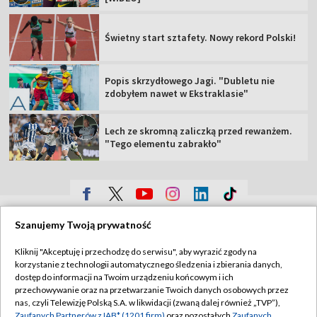
Świetny start sztafety. Nowy rekord Polski!
Popis skrzydłowego Jagi. "Dubletu nie
zdobyłem nawet w Ekstraklasie"
Lech ze skromną zaliczką przed rewanżem.
"Tego elementu zabrakło"
TVP
Szanujemy Twoją prywatność
Abonament TVP
Regulamin TVP
Kliknij "Akceptuję i przechodzę do serwisu", aby wyrazić zgody na
Polityka prywatności
Sklep TVP
korzystanie z technologii automatycznego śledzenia i zbierania danych,
dostęp do informacji na Twoim urządzeniu końcowym i ich
Biuro Reklamy
Moje zgody
przechowywanie oraz na przetwarzanie Twoich danych osobowych przez
nas, czyli Telewizję Polską S.A. w likwidacji (zwaną dalej również „TVP”),
Oferta Handlowa
Biuro reklamy
Zaufanych Partnerów z IAB* (1201 firm)
oraz pozostałych
Zaufanych