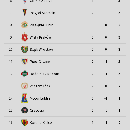
6
Górnik Zabrze
1
1
3
7
Pogoń Szczecin
2
1
3
8
Zagłębie Lubin
2
0
3
9
Wisła Kraków
2
0
3
Śląsk Wrocław
10
2
0
3
11
Piast Gliwice
2
-1
3
12
Radomiak Radom
2
-1
3
13
Widzew Łódź
2
0
2
Motor Lublin
14
2
-1
1
15
Cracovia
2
-2
1
16
Korona Kielce
1
-1
0