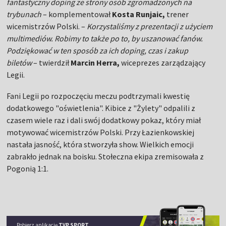
fantastyczny doping ze strony osób zgromadzonych na
trybunach
– komplementował
Kosta Runjaic,
trener
wicemistrzów Polski. –
Korzystaliśmy z prezentacji z użyciem
multimediów. Robimy to także po to, by uszanować fanów.
Podziękować w ten sposób za ich doping, czas i zakup
biletów
– twierdził
Marcin Herra,
wiceprezes zarządzający
Legii.
Fani Legii po rozpoczęciu meczu podtrzymali kwestię
dodatkowego "oświetlenia". Kibice z "Żylety" odpalili z
czasem wiele raz i dali swój dodatkowy pokaz, który miał
motywować wicemistrzów Polski. Przy Łazienkowskiej
nastała jasność, która stworzyła show. Wielkich emocji
zabrakło jednak na boisku. Stołeczna ekipa zremisowała z
Pogonią 1:1.
Pobierz aplikację
TVP SPORT