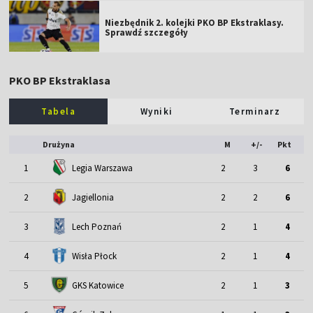
Niezbędnik 2. kolejki PKO BP Ekstraklasy.
Sprawdź szczegóły
PKO BP Ekstraklasa
Tabela
Wyniki
Terminarz
Drużyna
M
+/-
Pkt
1
Legia Warszawa
2
3
6
2
Jagiellonia
2
2
6
3
Lech Poznań
2
1
4
4
Wisła Płock
2
1
4
5
GKS Katowice
2
1
3