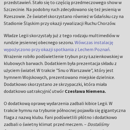
przedstawień. Stało się to częścią przedmeczowego show w
Szczecinie. Na podobny ruch zdecydowano się też jesienią w
Rzeszowie. Ze świateł skorzystano również w Gdańsku czy na
Stadionie Śląskim przy okazji rywalizacji Ruchu Chorzów.
Władze Legii skorzystały już z tego rodzaju multimediów w
rundzie jesiennej obecnego sezonu.
Wówczas instalację
wypożyczono przy okazji spotkania z Lechem Poznań.
Wrażenie robiło podświetlenie trybun przy Łazienkowskiej w
klubowych barwach. Dodatkiem była prezentacja składu z
użyciem świateł. W trakcie "Snu o Warszawie", który jest
hymnem Wojskowych, prezentowano miejskie dzielnice.
Dodatkowo skorzystano ze skrzypaczki, która miała
dodatkowo uatrakcyjnić utwór
Czesława Niemena.
O dodatkową oprawę wydarzenia zadbali kibice Legii. W
trakcie hymnu na trybunie północnej pojawiła się gigantyczna
flaga z nazwą klubu. Fani podświetlili płótno i dodatkowo
zadbali o świetny klimat przed meczem. –
Dostaliśmy