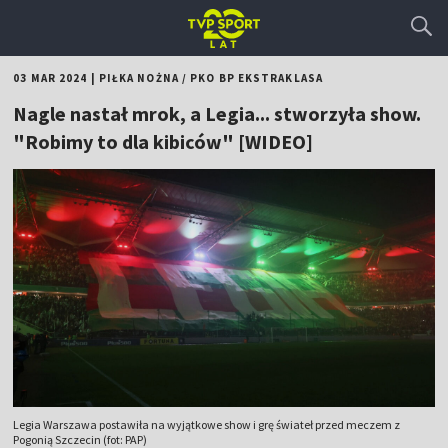
03 MAR 2024
|
PIŁKA NOŻNA
/
PKO BP EKSTRAKLASA
Nagle nastał mrok, a Legia... stworzyła show.
"Robimy to dla kibiców" [WIDEO]
Legia Warszawa postawiła na wyjątkowe show i grę świateł przed meczem z
Pogonią Szczecin (fot: PAP)