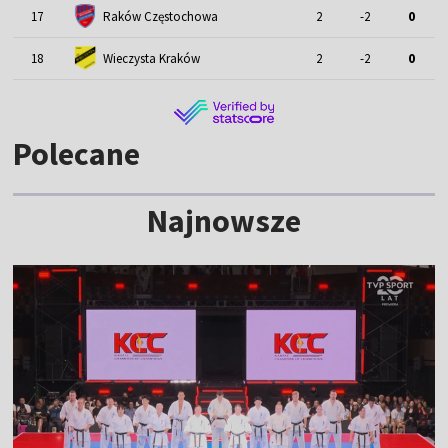
17
Raków Częstochowa
2
-2
0
18
Wieczysta Kraków
2
-2
0
Polecane
Najnowsze