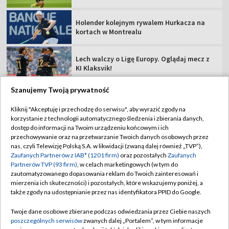
Holender kolejnym rywalem Hurkacza na
kortach w Montrealu
Lech walczy o Ligę Europy. Oglądaj mecz z
KI Klaksvik!
Szanujemy Twoją prywatność
Kliknij "Akceptuję i przechodzę do serwisu", aby wyrazić zgody na
korzystanie z technologii automatycznego śledzenia i zbierania danych,
TVP
dostęp do informacji na Twoim urządzeniu końcowym i ich
przechowywanie oraz na przetwarzanie Twoich danych osobowych przez
Abonament TVP
Regulamin TVP
nas, czyli Telewizję Polską S.A. w likwidacji (zwaną dalej również „TVP”),
Polityka prywatności
Sklep TVP
Zaufanych Partnerów z IAB* (1201 firm)
oraz pozostałych
Zaufanych
Partnerów TVP (93 firm)
, w celach marketingowych (w tym do
Biuro Reklamy
Moje zgody
zautomatyzowanego dopasowania reklam do Twoich zainteresowań i
mierzenia ich skuteczności) i pozostałych, które wskazujemy poniżej, a
Oferta Handlowa
Biuro reklamy
także zgody na udostępnianie przez nas identyfikatora PPID do Google.
Telegazeta ogłoszenia
Kontakt
Twoje dane osobowe zbierane podczas odwiedzania przez Ciebie naszych
Emisja w TVP
poszczególnych serwisów
zwanych dalej „Portalem”, w tym informacje