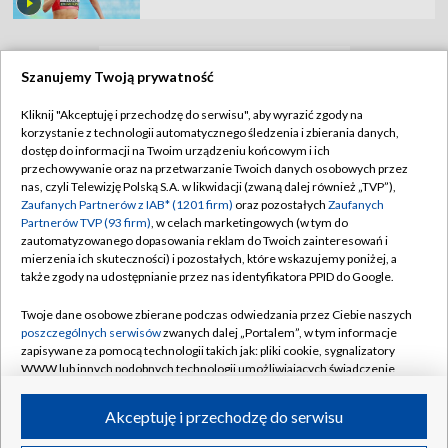
Szanujemy Twoją prywatność
TVP
Kliknij "Akceptuję i przechodzę do serwisu", aby wyrazić zgody na
Abonament TVP
Regulamin TVP
korzystanie z technologii automatycznego śledzenia i zbierania danych,
dostęp do informacji na Twoim urządzeniu końcowym i ich
Polityka prywatności
Sklep TVP
przechowywanie oraz na przetwarzanie Twoich danych osobowych przez
nas, czyli Telewizję Polską S.A. w likwidacji (zwaną dalej również „TVP”),
Biuro Reklamy
Moje zgody
Zaufanych Partnerów z IAB* (1201 firm)
oraz pozostałych
Zaufanych
Partnerów TVP (93 firm)
, w celach marketingowych (w tym do
Oferta Handlowa
Biuro reklamy
zautomatyzowanego dopasowania reklam do Twoich zainteresowań i
mierzenia ich skuteczności) i pozostałych, które wskazujemy poniżej, a
Telegazeta ogłoszenia
Kontakt
także zgody na udostępnianie przez nas identyfikatora PPID do Google.
Emisja w TVP
Twoje dane osobowe zbierane podczas odwiedzania przez Ciebie naszych
Kanały
Rada Programowa
poszczególnych serwisów
zwanych dalej „Portalem”, w tym informacje
zapisywane za pomocą technologii takich jak: pliki cookie, sygnalizatory
Ogłoszenia przetargowe
WWW lub innych podobnych technologii umożliwiających świadczenie
©2026 Telewizja Polska Spółka Akcyjna w likwidacji
dopasowanych i bezpiecznych usług, personalizację treści oraz reklam,
Akademia Telewizyjna
udostępnianie funkcji mediów społecznościowych oraz analizowanie
Akceptuję i przechodzę do serwisu
Informacje o nadawcy
ruchu w Internecie.