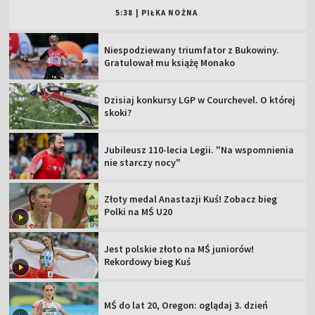
5:38
|
PIŁKA NOŻNA
Niespodziewany triumfator z Bukowiny.
Gratulował mu książę Monako
Dzisiaj konkursy LGP w Courchevel. O której
skoki?
Jubileusz 110-lecia Legii. "Na wspomnienia
nie starczy nocy"
Złoty medal Anastazji Kuś! Zobacz bieg
Polki na MŚ U20
Jest polskie złoto na MŚ juniorów!
Rekordowy bieg Kuś
MŚ do lat 20, Oregon: oglądaj 3. dzień