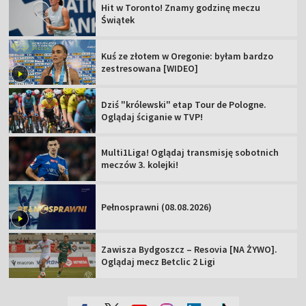
Hit w Toronto! Znamy godzinę meczu
Świątek
Kuś ze złotem w Oregonie: byłam bardzo
zestresowana [WIDEO]
Dziś "królewski" etap Tour de Pologne.
Oglądaj ściganie w TVP!
Multi1Liga! Oglądaj transmisję sobotnich
meczów 3. kolejki!
Pełnosprawni (08.08.2026)
Zawisza Bydgoszcz – Resovia [NA ŻYWO].
Oglądaj mecz Betclic 2 Ligi