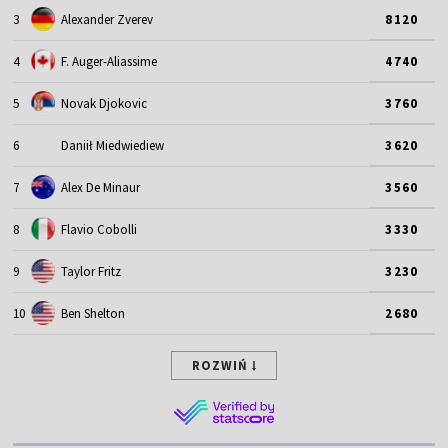
3
Alexander Zverev
8120
4
F. Auger-Aliassime
4740
5
Novak Djokovic
3760
6
Daniił Miedwiediew
3620
7
Alex De Minaur
3560
8
Flavio Cobolli
3330
9
Taylor Fritz
3230
10
Ben Shelton
2680
ROZWIŃ