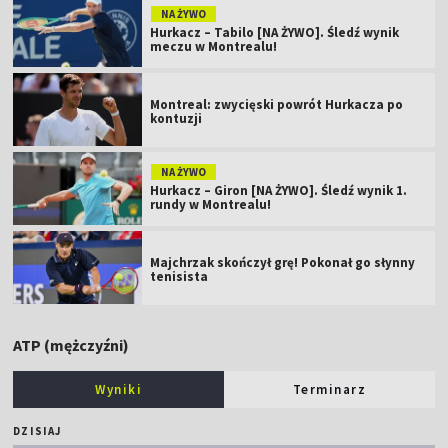
NA ŻYWO
Hurkacz – Tabilo [NA ŻYWO]. Śledź wynik
meczu w Montrealu!
Montreal: zwycięski powrót Hurkacza po
kontuzji
NA ŻYWO
Hurkacz – Giron [NA ŻYWO]. Śledź wynik 1.
rundy w Montrealu!
Majchrzak skończył grę! Pokonał go słynny
tenisista
ATP (mężczyźni)
Wyniki
Terminarz
DZISIAJ