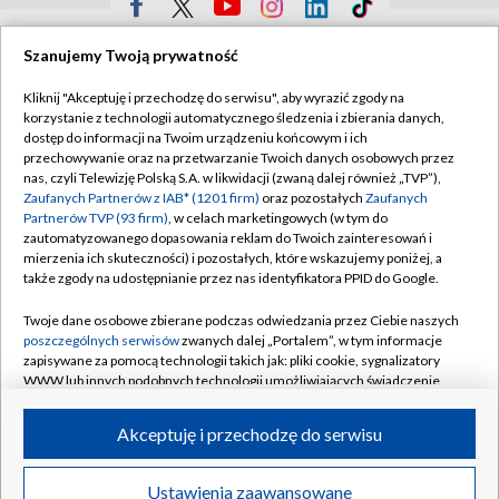
TVP
Szanujemy Twoją prywatność
Abonament TVP
Regulamin TVP
Kliknij "Akceptuję i przechodzę do serwisu", aby wyrazić zgody na
Polityka prywatności
Sklep TVP
korzystanie z technologii automatycznego śledzenia i zbierania danych,
dostęp do informacji na Twoim urządzeniu końcowym i ich
Biuro Reklamy
Moje zgody
przechowywanie oraz na przetwarzanie Twoich danych osobowych przez
nas, czyli Telewizję Polską S.A. w likwidacji (zwaną dalej również „TVP”),
Oferta Handlowa
Biuro reklamy
Zaufanych Partnerów z IAB* (1201 firm)
oraz pozostałych
Zaufanych
Partnerów TVP (93 firm)
, w celach marketingowych (w tym do
Telegazeta ogłoszenia
Kontakt
zautomatyzowanego dopasowania reklam do Twoich zainteresowań i
Emisja w TVP
mierzenia ich skuteczności) i pozostałych, które wskazujemy poniżej, a
także zgody na udostępnianie przez nas identyfikatora PPID do Google.
Kanały
Rada Programowa
Twoje dane osobowe zbierane podczas odwiedzania przez Ciebie naszych
Ogłoszenia przetargowe
poszczególnych serwisów
zwanych dalej „Portalem”, w tym informacje
©2026 Telewizja Polska Spółka Akcyjna w likwidacji
zapisywane za pomocą technologii takich jak: pliki cookie, sygnalizatory
Akademia Telewizyjna
WWW lub innych podobnych technologii umożliwiających świadczenie
Informacje o nadawcy
dopasowanych i bezpiecznych usług, personalizację treści oraz reklam,
udostępnianie funkcji mediów społecznościowych oraz analizowanie
Akceptuję i przechodzę do serwisu
Centrum informacji TVP
ruchu w Internecie.
System NOS
Twoje dane osobowe zbierane podczas odwiedzania przez Ciebie
Ustawienia zaawansowane