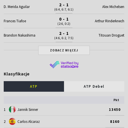
2 - 1
D. Merida Aguilar
Alex Michelsen
(6:4, 6:7, 6:1)
0 - 1
Frances Tiafoe
Arthur Rinderknech
(2:6, 0:2)
2 - 1
Brandon Nakashima
Titouan Droguet
(4:6, 6:2, 7:5)
ZOBACZ WIĘCEJ
Klasyfikacje
ATP
ATP Debel
Pkt
1
Jannik Sinner
13450
2
Carlos Alcaraz
8160