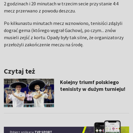
2 godzinach i 20 minutach w trzecim secie przy stanie 4:4
mecz przerwano z powodu deszczu.
Po kilkunastu minutach mecz wznowiono, tenisiści zdążyli
dograć gema (którego wygrał Gachow), po czym... znów
musieli zejść z kortu. Opady były tak silne, że organizatorzy
przełożyli zakończenie meczu na środę.
Czytaj też
Kolejny triumf polskiego
tenisisty w dużym turnieju!
Pobierz aplikację
TVP SPORT