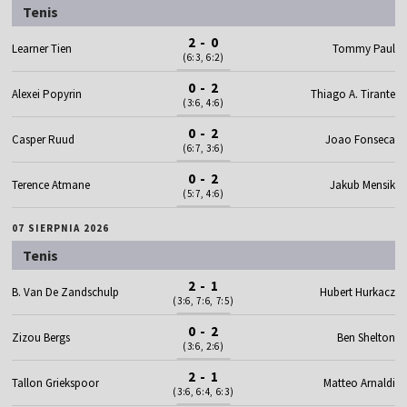
Tenis
2 - 0
Learner Tien
Tommy Paul
(6:3, 6:2)
0 - 2
Alexei Popyrin
Thiago A. Tirante
(3:6, 4:6)
0 - 2
Casper Ruud
Joao Fonseca
(6:7, 3:6)
0 - 2
Terence Atmane
Jakub Mensik
(5:7, 4:6)
07 SIERPNIA 2026
Tenis
2 - 1
B. Van De Zandschulp
Hubert Hurkacz
(3:6, 7:6, 7:5)
0 - 2
Zizou Bergs
Ben Shelton
(3:6, 2:6)
2 - 1
Tallon Griekspoor
Matteo Arnaldi
(3:6, 6:4, 6:3)