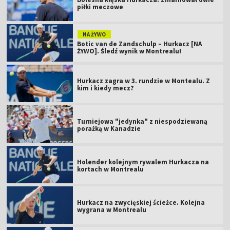
piłki meczowe
NA ŻYWO
Botic van de Zandschulp – Hurkacz [NA
ŻYWO]. Śledź wynik w Montrealu!
Hurkacz zagra w 3. rundzie w Montealu. Z
kim i kiedy mecz?
Turniejowa "jedynka" z niespodziewaną
porażką w Kanadzie
Holender kolejnym rywalem Hurkacza na
kortach w Montrealu
Hurkacz na zwycięskiej ścieżce. Kolejna
wygrana w Montrealu