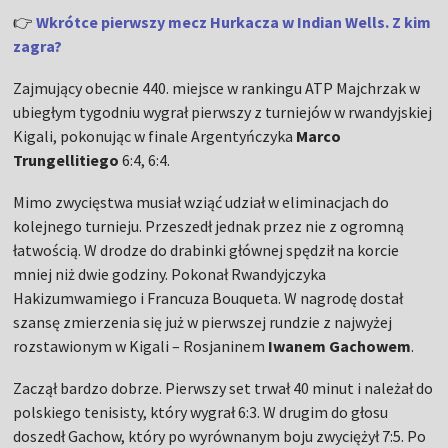
👉
Wkrótce pierwszy mecz Hurkacza w Indian Wells. Z kim
zagra?
Zajmujący obecnie 440. miejsce w rankingu ATP Majchrzak w
ubiegłym tygodniu wygrał pierwszy z turniejów w rwandyjskiej
Kigali, pokonując w finale Argentyńczyka
Marco
Trungellitiego
6:4, 6:4.
Mimo zwycięstwa musiał wziąć udział w eliminacjach do
kolejnego turnieju. Przeszedł jednak przez nie z ogromną
łatwością. W drodze do drabinki głównej spędził na korcie
mniej niż dwie godziny. Pokonał Rwandyjczyka
Hakizumwamiego i Francuza Bouqueta. W nagrodę dostał
szansę zmierzenia się już w pierwszej rundzie z najwyżej
rozstawionym w Kigali – Rosjaninem
Iwanem Gachowem
.
Zaczął bardzo dobrze. Pierwszy set trwał 40 minut i należał do
polskiego tenisisty, który wygrał 6:3. W drugim do głosu
doszedł Gachow, który po wyrównanym boju zwyciężył 7:5. Po