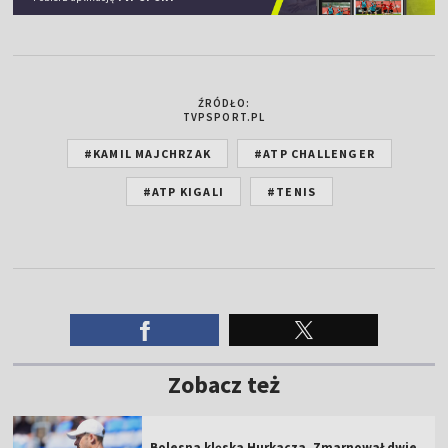
ŹRÓDŁO:
TVPSPORT.PL
#KAMIL MAJCHRZAK
#ATP CHALLENGER
#ATP KIGALI
#TENIS
Zobacz też
Bolesna klęska Hurkacza. Zmarnował dwie