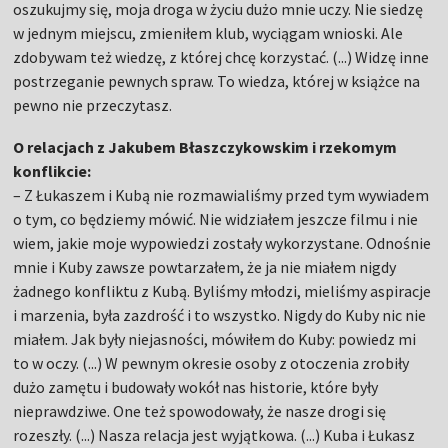
oszukujmy się, moja droga w życiu dużo mnie uczy. Nie siedzę
w jednym miejscu, zmieniłem klub, wyciągam wnioski. Ale
zdobywam też wiedzę, z której chcę korzystać. (...) Widzę inne
postrzeganie pewnych spraw. To wiedza, której w książce na
pewno nie przeczytasz.
O relacjach z Jakubem Błaszczykowskim i rzekomym
konflikcie:
– Z Łukaszem i Kubą nie rozmawialiśmy przed tym wywiadem
o tym, co będziemy mówić. Nie widziałem jeszcze filmu i nie
wiem, jakie moje wypowiedzi zostały wykorzystane. Odnośnie
mnie i Kuby zawsze powtarzałem, że ja nie miałem nigdy
żadnego konfliktu z Kubą. Byliśmy młodzi, mieliśmy aspiracje
i marzenia, była zazdrość i to wszystko. Nigdy do Kuby nic nie
miałem. Jak były niejasności, mówiłem do Kuby: powiedz mi
to w oczy. (...) W pewnym okresie osoby z otoczenia zrobiły
dużo zamętu i budowały wokół nas historie, które były
nieprawdziwe. One też spowodowały, że nasze drogi się
rozeszły. (...) Nasza relacja jest wyjątkowa. (...) Kuba i Łukasz