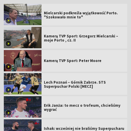
Mielcarski podkreśla wyjątkowość Porto.
"Szokowało mnie to"
Kamerą TVP Sport: Grzegorz Mielcarski –
moje Porto , cz. II
Kamerą TVP Sport: Peter Moore
Lech Poznań – Górnik Zabrze. STS
Superpuchar Polski [MECZ]
Erik Janża: to mecz o trofeum, chcieliśmy
wygrać
Ishak: wcześniej nie braliśmy Superpucharu