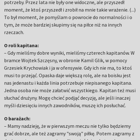
potrzeby. Przez lata nie były one widoczne, ale przyszedł
moment, że ktoś przyszedł i zrobił na mnie takie wrażenie. (...)
To był moment, że pomyślam o powrocie do normalności i o
tym, że może bardziej skupimy się na piłce niż na innych
rzeczach.
O roli kapitana:
– Gdy mieliśmy dobre wyniki, mieliśmy czterech kapitanów. W
bramce Wojtek Szczęsny, w obronie Kamil Glik, w pomocy
Grzesiek Krychowiak i ja w ofensywie. Gdy ich nie ma, to ktoś
musi to przejąć. Opaska daje większą rolę, ale na boisku jest
nas jedenastu i każda linia potrzebuje niepisanego kapitana.
Jedna osoba nie może załatwić wszystkiego. Kapitan też musi
słuchać drużyny. Mogę chcieć podjąć decyzję, ale jeśli inaczej
myśli dziesięciu innych zawodników, muszę ich posłuchać.
O barażach:
– Mamy nadzieję, że w pierwszym meczu nie tylko będziemy
grać dobrze, ale też zagramy "swoją" piłkę. Potem zagramy z