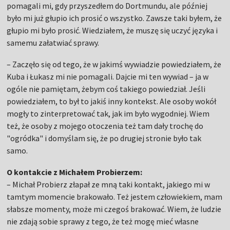
pomagali mi, gdy przyszedłem do Dortmundu, ale później
było mi już głupio ich prosić o wszystko. Zawsze taki byłem, że
głupio mi było prosić. Wiedziałem, że muszę się uczyć języka i
samemu załatwiać sprawy.
– Zaczęło się od tego, że w jakimś wywiadzie powiedziałem, że
Kuba i Łukasz mi nie pomagali. Dajcie mi ten wywiad – ja w
ogóle nie pamiętam, żebym coś takiego powiedział. Jeśli
powiedziałem, to był to jakiś inny kontekst. Ale osoby wokół
mogły to zinterpretować tak, jak im było wygodniej. Wiem
też, że osoby z mojego otoczenia też tam dały trochę do
"ogródka" i domyślam się, że po drugiej stronie było tak
samo.
O kontakcie z Michałem Probierzem:
– Michał Probierz złapał ze mną taki kontakt, jakiego mi w
tamtym momencie brakowało. Też jestem człowiekiem, mam
słabsze momenty, może mi czegoś brakować. Wiem, że ludzie
nie zdają sobie sprawy z tego, że też mogę mieć własne