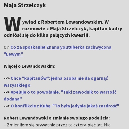
Maja Strzelczyk
W
ywiad z Robertem Lewandowskim. W
rozmowie z Mają Strzelczyk, kapitan kadry
odniósł się do kilku palących kwestii.
👉
Co za spotkanie! Znana youtuberka zachwycona
"Lewym"
Więcej o Lewandowskim:
-->
Chce "kapitanów": jedna osoba nie da ogarnąć
wszystkiego
-->
Apeluje o to powołanie. "Taki zawodnik to wartość
dodana"
-->
O konflikcie z Kubą. "To była jedynie jakaś zazdrość"
Robert Lewandowski o zmianie swojego podejścia:
– Zmieniłem się prywatnie przez te cztery-pięć lat. Nie