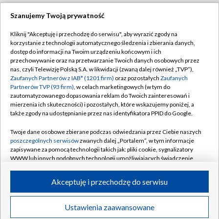
Abonament TVP
Regulamin TVP
Szanujemy Twoją prywatność
Polityka prywatności
Sklep TVP
Kliknij "Akceptuję i przechodzę do serwisu", aby wyrazić zgody na
Biuro Reklamy
Moje zgody
korzystanie z technologii automatycznego śledzenia i zbierania danych,
dostęp do informacji na Twoim urządzeniu końcowym i ich
Oferta Handlowa
Biuro reklamy
przechowywanie oraz na przetwarzanie Twoich danych osobowych przez
nas, czyli Telewizję Polską S.A. w likwidacji (zwaną dalej również „TVP”),
Telegazeta ogłoszenia
Kontakt
Zaufanych Partnerów z IAB* (1201 firm)
oraz pozostałych
Zaufanych
Emisja w TVP
Partnerów TVP (93 firm)
, w celach marketingowych (w tym do
zautomatyzowanego dopasowania reklam do Twoich zainteresowań i
Kanały
Rada Programowa
mierzenia ich skuteczności) i pozostałych, które wskazujemy poniżej, a
także zgody na udostępnianie przez nas identyfikatora PPID do Google.
Ogłoszenia przetargowe
©2026 Telewizja Polska Spółka Akcyjna w likwidacji
Twoje dane osobowe zbierane podczas odwiedzania przez Ciebie naszych
Akademia Telewizyjna
poszczególnych serwisów
zwanych dalej „Portalem”, w tym informacje
Informacje o nadawcy
zapisywane za pomocą technologii takich jak: pliki cookie, sygnalizatory
WWW lub innych podobnych technologii umożliwiających świadczenie
Centrum informacji TVP
dopasowanych i bezpiecznych usług, personalizację treści oraz reklam,
udostępnianie funkcji mediów społecznościowych oraz analizowanie
System NOS
Akceptuję i przechodzę do serwisu
ruchu w Internecie.
Zgłoś program (ROPAT)
Twoje dane osobowe zbierane podczas odwiedzania przez Ciebie
Ustawienia zaawansowane
News
Transmisje
Wideo
Więcej
Kariera w TVP
poszczególnych serwisów
na Portalu, takie jak adresy IP, identyfikatory