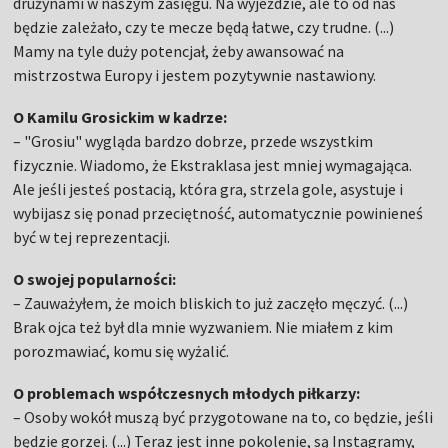
drużynami w naszym zasięgu. Na wyjeździe, ale to od nas
będzie zależało, czy te mecze będą łatwe, czy trudne. (...)
Mamy na tyle duży potencjał, żeby awansować na
mistrzostwa Europy i jestem pozytywnie nastawiony.
O Kamilu Grosickim w kadrze:
– "Grosiu" wygląda bardzo dobrze, przede wszystkim
fizycznie. Wiadomo, że Ekstraklasa jest mniej wymagająca.
Ale jeśli jesteś postacią, która gra, strzela gole, asystuje i
wybijasz się ponad przeciętność, automatycznie powinieneś
być w tej reprezentacji.
O swojej popularności:
– Zauważyłem, że moich bliskich to już zaczęło męczyć. (...)
Brak ojca też był dla mnie wyzwaniem. Nie miałem z kim
porozmawiać, komu się wyżalić.
O problemach współczesnych młodych piłkarzy:
– Osoby wokół muszą być przygotowane na to, co będzie, jeśli
będzie gorzej. (...) Teraz jest inne pokolenie, są Instagramy,