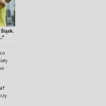
 Śląsk.
.."
 co
iały
two
u?
trzy