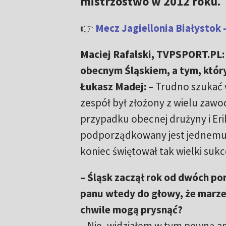
mistrzostwo w 2012 roku.
👉
Mecz Jagiellonia Białystok 
Maciej Rafalski, TVPSPORT.PL:
obecnym Śląskiem, a tym, który
Łukasz Madej:
– Trudno szukać 
zespół był złożony z wielu zawod
przypadku obecnej drużyny i Erik
podporządkowany jest jednemu 
koniec świętował tak wielki sukc
– Śląsk zaczął rok od dwóch po
panu wtedy do głowy, że marzen
chwile mogą prysnąć?
– Nie, widziałem w tym pewną a