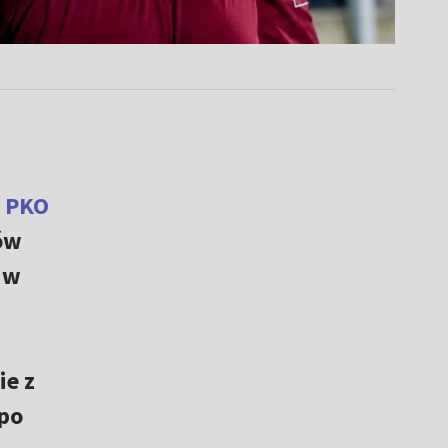
i
PKO
ów
 w
ie z
 po