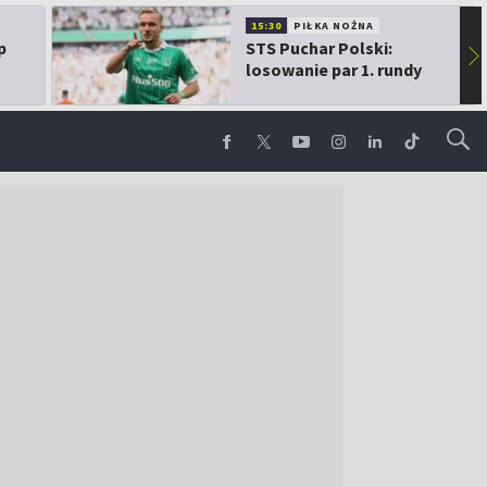
15:30
PIŁKA NOŻNA
p
STS Puchar Polski:
▶
losowanie par 1. rundy