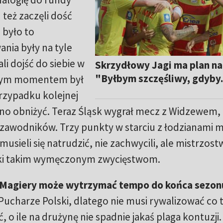
 też zaczęli dość
 było to
ia były na tyle
li dojść do siebie w
Skrzydłowy Jagi ma plan na
"Byłbym szczęśliwy, gdyby.
nym momentem był
rzypadku kolejnej
no obniżyć. Teraz Śląsk wygrał mecz z Widzewem,
i zawodników. Trzy punkty w starciu z łodzianami m
musieli się natrudzić, nie zachwycili, ale mistrzos
ięki takim wymęczonym zwycięstwom.
a Magiery może wytrzymać tempo do końca sezon
w Pucharze Polski, dlatego nie musi rywalizować co 
 o ile na drużynę nie spadnie jakaś plaga kontuzji.