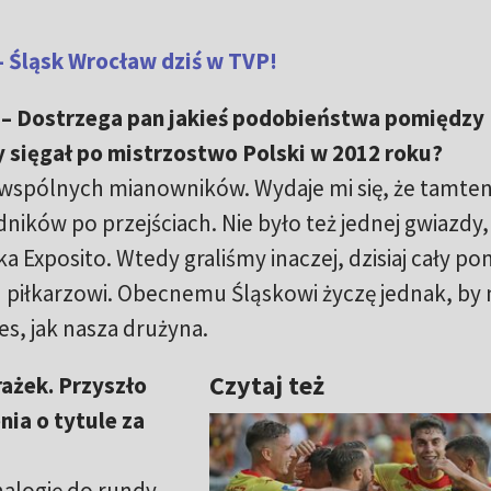
– Śląsk Wrocław dziś w TVP!
 – Dostrzega pan jakieś podobieństwa pomiędzy
 sięgał po mistrzostwo Polski w 2012 roku?
wspólnych mianowników. Wydaje mi się, że tamte
ników po przejściach. Nie było też jednej gwiazdy,
a Exposito. Wtedy graliśmy inaczej, dzisiaj cały po
piłkarzowi. Obecnemu Śląskowi życzę jednak, by 
es, jak nasza drużyna.
Czytaj też
rażek. Przyszło
ia o tytule za
nalogię do rundy