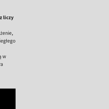
 liczy
ażenie,
iegłego
ą w
ra