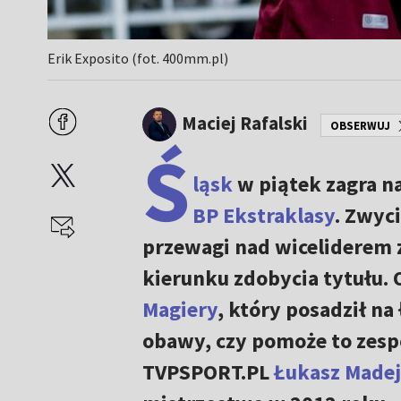
Erik Exposito (fot. 400mm.pl)
Maciej Rafalski
OBSERWUJ
Ś
ląsk
w piątek zagra n
BP Ekstraklasy
. Zwyc
przewagi nad wiceliderem 
kierunku zdobycia tytułu. 
Magiery
, który posadził n
obawy, czy pomoże to zesp
TVPSPORT.PL
Łukasz Madej