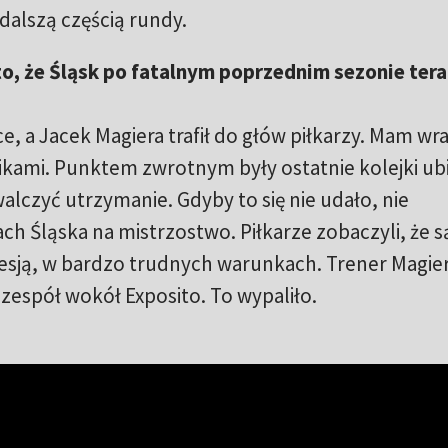
alszą częścią rundy.
o, że Śląsk po fatalnym poprzednim sezonie teraz
e, a Jacek Magiera trafił do głów piłkarzy. Mam wr
nikami. Punktem zwrotnym były ostatnie kolejki ub
alczyć utrzymanie. Gdyby to się nie udało, nie
ch Śląska na mistrzostwo. Piłkarze zobaczyli, że s
resją, w bardzo trudnych warunkach. Trener Magie
espół wokół Exposito. To wypaliło.