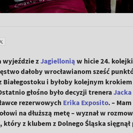
a wyjeździe z
Jagiellonią
w hicie 24. kolejk
ięstwo dałoby wrocławianom sześć punkt
z Białegostoku i byłoby kolejnym krokiem
Ostatnio głośno było decyzji trenera
Jacka
a ławce rezerwowych
Erika Exposito
. – Mam
ołowi na dłuższą metę – wyznał w rozmow
, który z klubem z Dolnego Śląska sięgnął