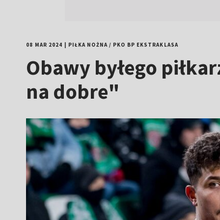
08 MAR 2024
|
PIŁKA NOŻNA
/
PKO BP EKSTRAKLASA
Obawy byłego piłkarz
na dobre"