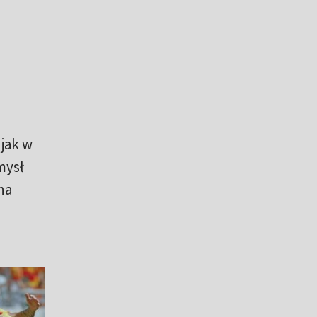
n
 jak w
mysł
na