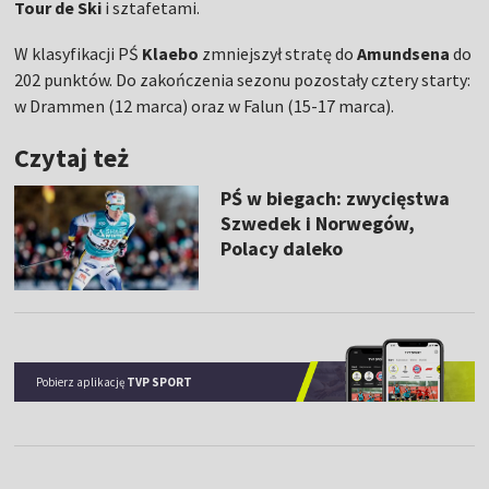
Tour de Ski
i sztafetami.
W klasyfikacji PŚ
Klaebo
zmniejszył stratę do
Amundsena
do
202 punktów. Do zakończenia sezonu pozostały cztery starty:
w Drammen (12 marca) oraz w Falun (15-17 marca).
Czytaj też
PŚ w biegach: zwycięstwa
Szwedek i Norwegów,
Polacy daleko
Pobierz aplikację
TVP SPORT