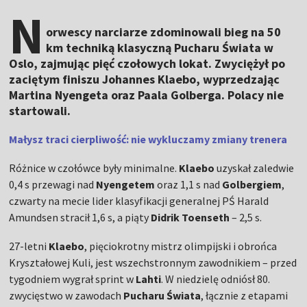
N
orwescy narciarze zdominowali bieg na 50
km techniką klasyczną Pucharu Świata w
Oslo, zajmując pięć czołowych lokat. Zwyciężył po
zaciętym finiszu Johannes Klaebo, wyprzedzając
Martina Nyengeta oraz Paala Golberga. Polacy nie
startowali.
Małysz traci cierpliwość: nie wykluczamy zmiany trenera
Różnice w czołówce były minimalne.
Klaebo
uzyskał zaledwie
0,4 s przewagi nad
Nyengetem
oraz 1,1 s nad
Golbergiem
,
czwarty na mecie lider klasyfikacji generalnej PŚ Harald
Amundsen stracił 1,6 s, a piąty
Didrik Toenseth
– 2,5 s.
27-letni
Klaebo
, pięciokrotny mistrz olimpijski i obrońca
Kryształowej Kuli, jest wszechstronnym zawodnikiem – przed
tygodniem wygrał sprint w
Lahti
. W niedzielę odniósł 80.
zwycięstwo w zawodach
Pucharu Świata
, łącznie z etapami