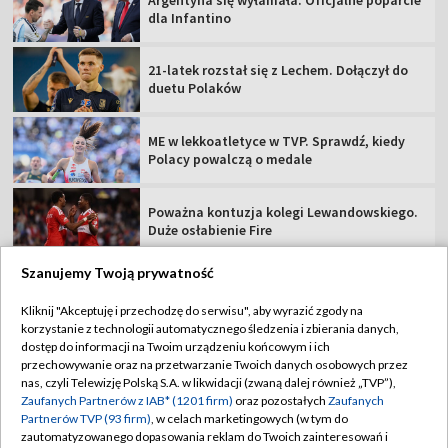
dla Infantino
21-latek rozstał się z Lechem. Dołączył do
duetu Polaków
ME w lekkoatletyce w TVP. Sprawdź, kiedy
Polacy powalczą o medale
Poważna kontuzja kolegi Lewandowskiego.
Duże osłabienie Fire
Szanujemy Twoją prywatność
Kliknij "Akceptuję i przechodzę do serwisu", aby wyrazić zgody na
korzystanie z technologii automatycznego śledzenia i zbierania danych,
TVP
dostęp do informacji na Twoim urządzeniu końcowym i ich
przechowywanie oraz na przetwarzanie Twoich danych osobowych przez
Abonament TVP
Regulamin TVP
nas, czyli Telewizję Polską S.A. w likwidacji (zwaną dalej również „TVP”),
Polityka prywatności
Sklep TVP
Zaufanych Partnerów z IAB* (1201 firm)
oraz pozostałych
Zaufanych
Partnerów TVP (93 firm)
, w celach marketingowych (w tym do
Biuro Reklamy
Moje zgody
zautomatyzowanego dopasowania reklam do Twoich zainteresowań i