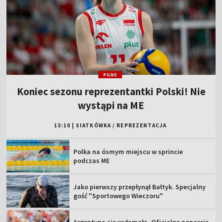
PILNE
Koniec sezonu reprezentantki Polski! Nie
wystąpi na ME
13:10
|
SIATKÓWKA
/
REPREZENTACJA
Polka na ósmym miejscu w sprincie
podczas ME
Jako pierwszy przepłynął Bałtyk. Specjalny
gość "Sportowego Wieczoru"
Argentyna się wyłamała. Oficjalne poparcie