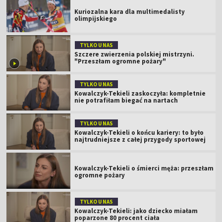
Kuriozalna kara dla multimedalisty
olimpijskiego
TYLKO U NAS
Szczere zwierzenia polskiej mistrzyni.
"Przeszłam ogromne pożary"
TYLKO U NAS
Kowalczyk-Tekieli zaskoczyła: kompletnie
nie potrafiłam biegać na nartach
TYLKO U NAS
Kowalczyk-Tekieli o końcu kariery: to było
najtrudniejsze z całej przygody sportowej
Kowalczyk-Tekieli o śmierci męża: przeszłam
ogromne pożary
TYLKO U NAS
Kowalczyk-Tekieli: jako dziecko miałam
poparzone 80 procent ciała