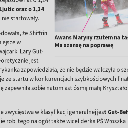
jutic oraz o 1,34
i nie startowały.
owała, że Shiffrin
Awans Maryny rzutem na ta
miejsce w
Ma szansę na poprawę
wajcarki Lary Gut-
oretycznie jest
ykanka zapowiedziała, że nie będzie walczyła o sz
uje ze startu w konkurencjach szybkościowych fin
ę zapewniła sobie natomiast ósmą małą Kryształ
e zwycięstwa w klasyfikacji generalnej jes
t Gut-Be
Nie robi tego na ogół także wiceliderka PŚ Włoszka