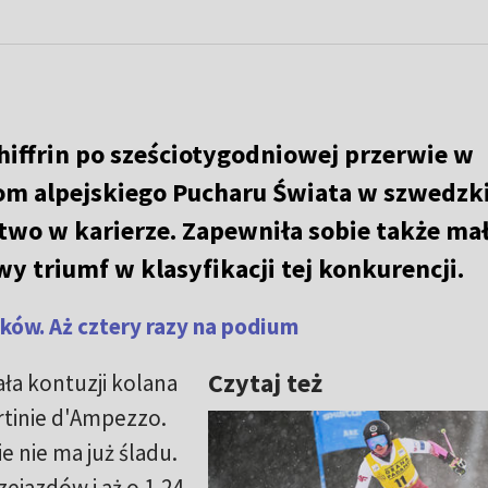
iffrin po sześciotygodniowej przerwie w
lom alpejskiego Pucharu Świata w szwedz
two w karierze. Zapewniła sobie także ma
y triumf w klasyfikacji tej konkurencji.
ków. Aż cztery razy na podium
Czytaj też
a kontuzji kolana
ortinie d'Ampezzo.
e nie ma już śladu.
ejazdów i aż o 1,24