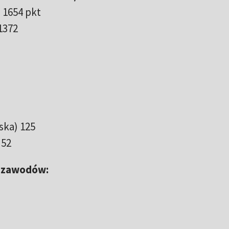
 1654 pkt
 1372
ska) 125
 52
1 zawodów: