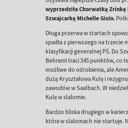
wyprzedziła Chorwatkę Zrinkę L
Szwajcarkę Michelle Gisin.
Polk
Długa przerwa w startach spowod
spadła z pierwszego na trzecie 
klasyfikacji generalnej PŚ. Do Sz
Behrami traci 345 punktów, co te
możliwe do odrobienia, ale Amer
dużą Kryształowa Kulę i rezygn
zawodów w Saalbach. W niedziel
Kulę w slalomie.
Bardzo bliska drugiego w karierz
która w slalomach nie startuje. 