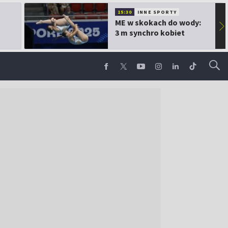
15:30
INNE SPORTY
ME w skokach do wody:
▶
3 m synchro kobiet