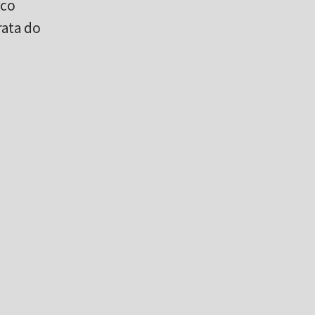
 co
rata do