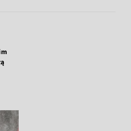
kim
łą