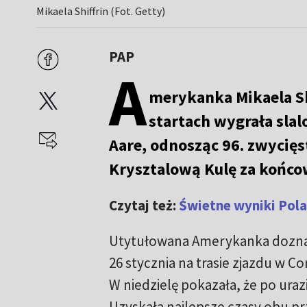
Mikaela Shiffrin (Fot. Getty)
PAP
A
merykanka Mikaela Sh
startach wygrała sla
Aare, odnosząc 96. zwycięs
Krysztalową Kulę za końcow
Czytaj też:
Świetne wyniki Pola
Utytułowana Amerykanka doznał
26 stycznia na trasie zjazdu w C
W niedzielę pokazała, że po urazi
Uzyskała najlepsze czasy obu prz