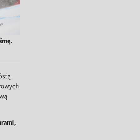
śmę.
óstą
ałowych
ową
hrami
,