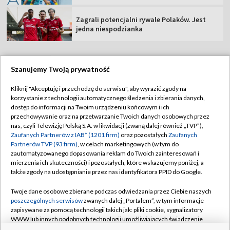
Zagrali potencjalni rywale Polaków. Jest
jedna niespodzianka
Szanujemy Twoją prywatność
TVP
Kliknij "Akceptuję i przechodzę do serwisu", aby wyrazić zgody na
korzystanie z technologii automatycznego śledzenia i zbierania danych,
Abonament TVP
Regulamin TVP
dostęp do informacji na Twoim urządzeniu końcowym i ich
Polityka prywatności
Sklep TVP
przechowywanie oraz na przetwarzanie Twoich danych osobowych przez
nas, czyli Telewizję Polską S.A. w likwidacji (zwaną dalej również „TVP”),
Biuro Reklamy
Moje zgody
Zaufanych Partnerów z IAB* (1201 firm)
oraz pozostałych
Zaufanych
Partnerów TVP (93 firm)
, w celach marketingowych (w tym do
Oferta Handlowa
Biuro reklamy
zautomatyzowanego dopasowania reklam do Twoich zainteresowań i
mierzenia ich skuteczności) i pozostałych, które wskazujemy poniżej, a
Telegazeta ogłoszenia
Kontakt
także zgody na udostępnianie przez nas identyfikatora PPID do Google.
Emisja w TVP
Twoje dane osobowe zbierane podczas odwiedzania przez Ciebie naszych
Kanały
Rada Programowa
poszczególnych serwisów
zwanych dalej „Portalem”, w tym informacje
zapisywane za pomocą technologii takich jak: pliki cookie, sygnalizatory
Ogłoszenia przetargowe
WWW lub innych podobnych technologii umożliwiających świadczenie
©2026 Telewizja Polska Spółka Akcyjna w likwidacji
dopasowanych i bezpiecznych usług, personalizację treści oraz reklam,