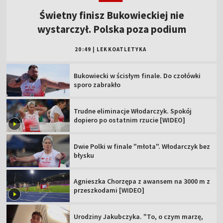
Świetny finisz Bukowieckiej nie
wystarczył. Polska poza podium
20:49
|
LEKKOATLETYKA
Bukowiecki w ścisłym finale. Do czołówki
sporo zabrakło
Trudne eliminacje Włodarczyk. Spokój
dopiero po ostatnim rzucie [WIDEO]
Dwie Polki w finale "młota". Włodarczyk bez
błysku
Agnieszka Chorzępa z awansem na 3000 m z
przeszkodami [WIDEO]
Urodziny Jakubczyka. "To, o czym marzę,