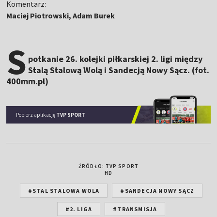
Komentarz:
Maciej Piotrowski, Adam Burek
S
potkanie 26. kolejki piłkarskiej 2. ligi między
Stalą Stalową Wolą i Sandecją Nowy Sącz. (fot.
400mm.pl)
Pobierz aplikację
TVP SPORT
ŹRÓDŁO: TVP SPORT
HD
#STAL STALOWA WOLA
#SANDECJA NOWY SĄCZ
#2. LIGA
#TRANSMISJA