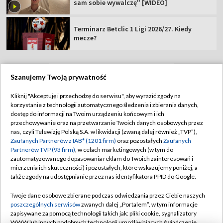
sam sobie wywalczę" [WIDEO]
Terminarz Betclic 1 Ligi 2026/27. Kiedy
mecze?
Szanujemy Twoją prywatność
TVP
Kliknij "Akceptuję i przechodzę do serwisu", aby wyrazić zgody na
korzystanie z technologii automatycznego śledzenia i zbierania danych,
Abonament TVP
Regulamin TVP
dostęp do informacji na Twoim urządzeniu końcowym i ich
Polityka prywatności
Sklep TVP
przechowywanie oraz na przetwarzanie Twoich danych osobowych przez
nas, czyli Telewizję Polską S.A. w likwidacji (zwaną dalej również „TVP”),
Biuro Reklamy
Moje zgody
Zaufanych Partnerów z IAB* (1201 firm)
oraz pozostałych
Zaufanych
Partnerów TVP (93 firm)
, w celach marketingowych (w tym do
Oferta Handlowa
Biuro reklamy
zautomatyzowanego dopasowania reklam do Twoich zainteresowań i
mierzenia ich skuteczności) i pozostałych, które wskazujemy poniżej, a
Telegazeta ogłoszenia
Kontakt
także zgody na udostępnianie przez nas identyfikatora PPID do Google.
Emisja w TVP
Twoje dane osobowe zbierane podczas odwiedzania przez Ciebie naszych
Kanały
Rada Programowa
poszczególnych serwisów
zwanych dalej „Portalem”, w tym informacje
zapisywane za pomocą technologii takich jak: pliki cookie, sygnalizatory
Ogłoszenia przetargowe
WWW lub innych podobnych technologii umożliwiających świadczenie