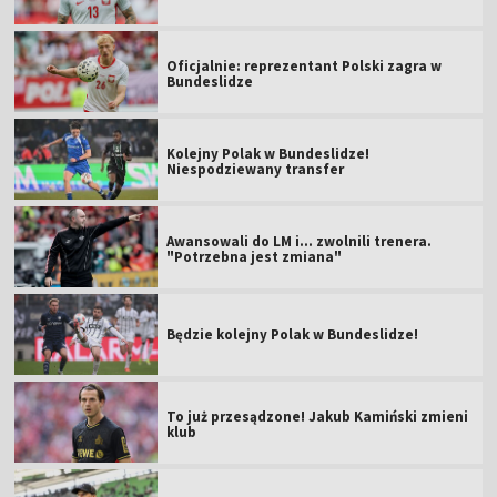
Oficjalnie: reprezentant Polski zagra w
Bundeslidze
Kolejny Polak w Bundeslidze!
Niespodziewany transfer
Awansowali do LM i... zwolnili trenera.
"Potrzebna jest zmiana"
Będzie kolejny Polak w Bundeslidze!
To już przesądzone! Jakub Kamiński zmieni
klub