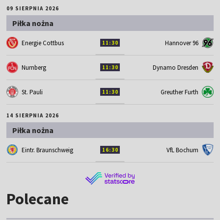
09 SIERPNIA 2026
Piłka nożna
Energie Cottbus
Hannover 96
11:30
Nurnberg
Dynamo Dresden
11:30
St. Pauli
Greuther Furth
11:30
14 SIERPNIA 2026
Piłka nożna
Eintr. Braunschweig
VfL Bochum
16:30
Polecane