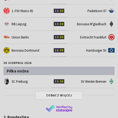
1. FSV Mainz 05
Paderborn 07
13:30
RB Leipzig
Borussia M'gladbach
13:30
Union Berlin
Eintracht Frankfurt
13:30
Borussia Dortmund
Hamburger SV
16:30
30 SIERPNIA 2026
Piłka nożna
SC Freiburg
SV Werder Bremen
13:30
ZOBACZ WIĘCEJ
2. Bundesliga