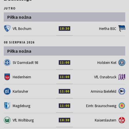
JUTRO
Piłka nożna
VfL Bochum
Hertha BSC
18:30
08 SIERPNIA 2026
Piłka nożna
SV Darmstadt 98
Holstein Kiel
11:00
Heidenheim
VfL Osnabruck
11:00
Karlsruher
Arminia Bielefeld
11:00
Magdeburg
Eintr. Braunschweig
11:00
VfL Wolfsburg
Kaiserslautern
18:30