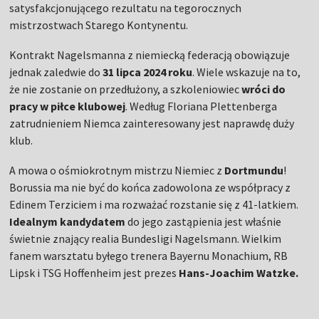
satysfakcjonującego rezultatu na tegorocznych
mistrzostwach Starego Kontynentu.
Kontrakt Nagelsmanna z niemiecką federacją obowiązuje
jednak zaledwie do
31 lipca 2024 roku
. Wiele wskazuje na to,
że nie zostanie on przedłużony, a szkoleniowiec
wróci do
pracy w piłce klubowej
. Według Floriana Plettenberga
zatrudnieniem Niemca zainteresowany jest naprawdę duży
klub.
A mowa o ośmiokrotnym mistrzu Niemiec z
Dortmundu
!
Borussia ma nie być do końca zadowolona ze współpracy z
Edinem Terziciem i ma rozważać rozstanie się z 41-latkiem.
Idealnym kandydatem
do jego zastąpienia jest właśnie
świetnie znający realia Bundesligi Nagelsmann. Wielkim
fanem warsztatu byłego trenera Bayernu Monachium, RB
Lipsk i TSG Hoffenheim jest prezes
Hans-Joachim Watzke.