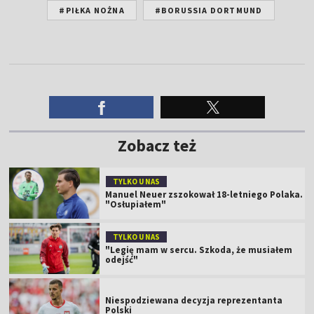
#PIŁKA NOŻNA
#BORUSSIA DORTMUND
Zobacz też
TYLKO U NAS
Manuel Neuer zszokował 18-letniego Polaka.
"Osłupiałem"
TYLKO U NAS
"Legię mam w sercu. Szkoda, że musiałem
odejść"
Niespodziewana decyzja reprezentanta
Polski