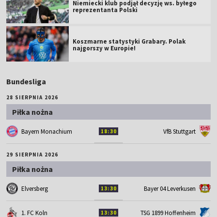
Niemiecki klub podjął decyzję ws. byłego
reprezentanta Polski
Koszmarne statystyki Grabary. Polak
najgorszy w Europie!
Bundesliga
28 SIERPNIA 2026
Piłka nożna
Bayern Monachium
VfB Stuttgart
18:30
29 SIERPNIA 2026
Piłka nożna
Elversberg
Bayer 04 Leverkusen
13:30
1. FC Koln
TSG 1899 Hoffenheim
13:30