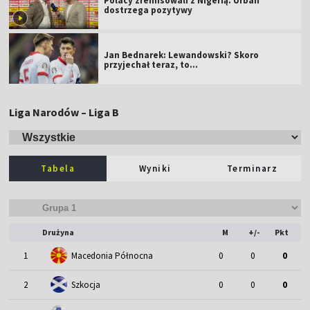
Polacy zremisowali z Nigerią. Urban
dostrzega pozytywy
Jan Bednarek: Lewandowski? Skoro
przyjechał teraz, to…
Liga Narodów – Liga B
Tabela
Wyniki
Terminarz
Drużyna
M
+/-
Pkt
1
Macedonia Północna
0
0
0
2
Szkocja
0
0
0