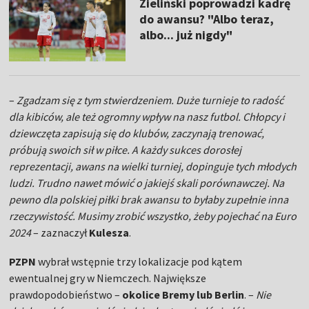
Zieliński poprowadzi kadrę
do awansu? "Albo teraz,
albo... już nigdy"
–
Zgadzam się z tym stwierdzeniem. Duże turnieje to radość
dla kibiców, ale też ogromny wpływ na nasz futbol. Chłopcy i
dziewczęta zapisują się do klubów, zaczynają trenować,
próbują swoich sił w piłce. A każdy sukces dorosłej
reprezentacji, awans na wielki turniej, dopinguje tych młodych
ludzi. Trudno nawet mówić o jakiejś skali porównawczej. Na
pewno dla polskiej piłki brak awansu to byłaby zupełnie inna
rzeczywistość. Musimy zrobić wszystko, żeby pojechać na Euro
2024
– zaznaczył
Kulesza
.
PZPN
wybrał wstępnie trzy lokalizacje pod kątem
ewentualnej gry w Niemczech. Największe
prawdopodobieństwo –
okolice Bremy lub Berlin
. –
Nie