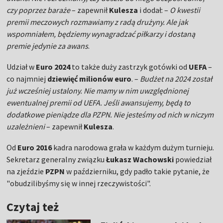
czy poprzez baraże
– zapewnił
Kulesza
i dodał: –
O kwestii
premii meczowych rozmawiamy z radą drużyny. Ale jak
wspomniałem, będziemy wynagradzać piłkarzy i dostaną
premie jedynie za awans
.
Udział w
Euro 2024
to także duży zastrzyk gotówki od
UEFA
–
co najmniej
dziewięć milionów euro
. –
Budżet na 2024 został
już wcześniej ustalony. Nie mamy w nim uwzględnionej
ewentualnej premii od UEFA. Jeśli awansujemy, będą to
dodatkowe pieniądze dla PZPN. Nie jesteśmy od nich w niczym
uzależnieni
– zapewnił
Kulesza
.
Od
Euro 2016
kadra narodowa grała w każdym dużym turnieju.
Sekretarz generalny związku
Łukasz Wachowski
powiedział
na zjeździe
PZPN
w październiku, gdy padło takie pytanie, że
"obudzilibyśmy się w innej rzeczywistości".
Czytaj też