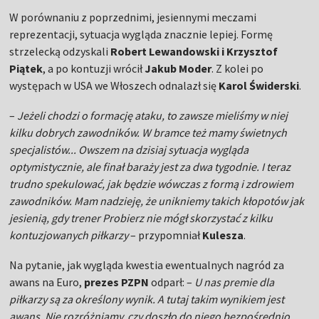
W porównaniu z poprzednimi, jesiennymi meczami
reprezentacji, sytuacja wygląda znacznie lepiej. Formę
strzelecką odzyskali
Robert Lewandowski i Krzysztof
Piątek
, a po kontuzji wrócił
Jakub Moder
. Z kolei po
występach w USA we Włoszech odnalazł się
Karol Świderski
.
–
Jeżeli chodzi o formację ataku, to zawsze mieliśmy w niej
kilku dobrych zawodników. W bramce też mamy świetnych
specjalistów... Owszem na dzisiaj sytuacja wygląda
optymistycznie, ale finał baraży jest za dwa tygodnie. I teraz
trudno spekulować, jak będzie wówczas z formą i zdrowiem
zawodników. Mam nadzieję, że unikniemy takich kłopotów jak
jesienią, gdy trener Probierz nie mógł skorzystać z kilku
kontuzjowanych piłkarzy
– przypomniał
Kulesza
.
Na pytanie, jak wygląda kwestia ewentualnych nagród za
awans na Euro,
prezes PZPN
odparł: –
U nas premie dla
piłkarzy są za określony wynik. A tutaj takim wynikiem jest
awans. Nie rozróżniamy, czy doszło do niego bezpośrednio,