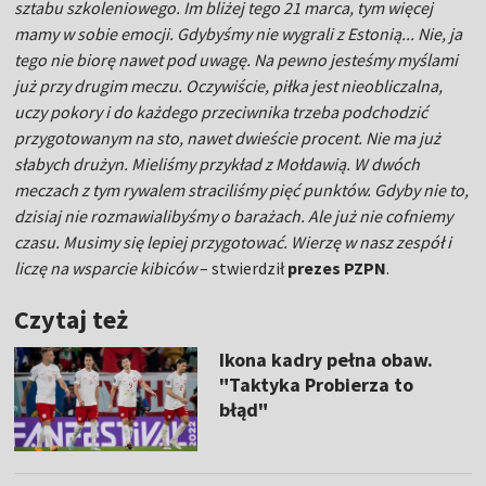
sztabu szkoleniowego. Im bliżej tego 21 marca, tym więcej
mamy w sobie emocji. Gdybyśmy nie wygrali z Estonią... Nie, ja
tego nie biorę nawet pod uwagę. Na pewno jesteśmy myślami
już przy drugim meczu. Oczywiście, piłka jest nieobliczalna,
uczy pokory i do każdego przeciwnika trzeba podchodzić
przygotowanym na sto, nawet dwieście procent. Nie ma już
słabych drużyn. Mieliśmy przykład z Mołdawią. W dwóch
meczach z tym rywalem straciliśmy pięć punktów. Gdyby nie to,
dzisiaj nie rozmawialibyśmy o barażach. Ale już nie cofniemy
czasu. Musimy się lepiej przygotować. Wierzę w nasz zespół i
liczę na wsparcie kibiców
– stwierdził
prezes PZPN
.
Czytaj też
Ikona kadry pełna obaw.
"Taktyka Probierza to
błąd"