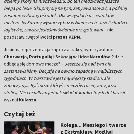
dzielmy skóry na niedźwiedziu, bo ten niedźwiedź jeszcze
biega po lesie. Skupmy się na tym, żeby awansować, a później
zostanie wybrany ośrodek. Dla wszystkich uczestników
mistrzostw Europy wystarczy baz w Niemczech. Jeżeli chodzi o
logistykę, zawsze jesteśmy świetnie przygotowani
– nie
pozostawił wątpliwości
prezes PZPN
.
Jesienią reprezentacja zagra z atrakcyjnymi rywalami:
Chorwacją, Portugalią i Szkocją w Lidze Narodów
. Gdzie
odbędą się domowe mecze? –
Jeszcze się nad tym nie
zastanawialiśmy. Decyzje na pewno zapadną w najbliższych
tygodniach. W Warszawie jest największy stadion, ale
zobaczymy... Być może któryś z meczów rozegramy poza
stolicą. Nie chciałbym jednak składać konkretnych deklaracji
–
wyznał
Kulesza
.
Czytaj też
Kolega... Messiego i twarze
z Ekstraklasy. Możliwi