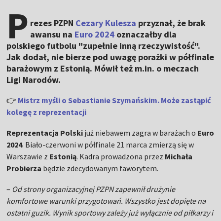
P
rezes PZPN
Cezary Kulesza
przyznał, że brak
awansu na
Euro 2024
oznaczałby dla
polskiego futbolu "zupełnie inną rzeczywistość".
Jak dodał, nie bierze pod uwagę porażki w półfinale
barażowym z Estonią. Mówił też m.in. o meczach
Ligi Narodów.
👉
Mistrz myśli o Sebastianie Szymańskim. Może zastąpić
kolegę z reprezentacji
Reprezentacja Polski
już niebawem zagra w barażach o
Euro
2024
. Biało-czerwoni w półfinale 21 marca zmierzą się w
Warszawie z
Estonią
. Kadra prowadzona przez
Michała
Probierza
będzie zdecydowanym faworytem.
–
Od strony organizacyjnej PZPN zapewnił drużynie
komfortowe warunki przygotowań. Wszystko jest dopięte na
ostatni guzik. Wynik sportowy zależy już wyłącznie od piłkarzy i