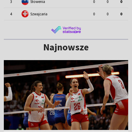
3
Słowenia
0
0
0
4
Szwajcaria
0
0
0
Najnowsze