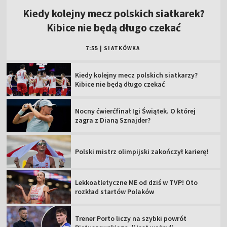
Kiedy kolejny mecz polskich siatkarek?
Kibice nie będą długo czekać
7:55
|
SIATKÓWKA
Kiedy kolejny mecz polskich siatkarzy?
Kibice nie będą długo czekać
Nocny ćwierćfinał Igi Świątek. O której
zagra z Dianą Sznajder?
Polski mistrz olimpijski zakończył karierę!
Lekkoatletyczne ME od dziś w TVP! Oto
rozkład startów Polaków
Trener Porto liczy na szybki powrót