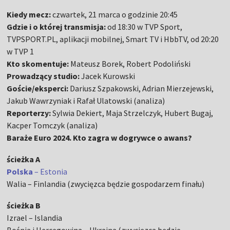
Kiedy mecz:
czwartek, 21 marca o godzinie 20:45
Gdzie i o której transmisja:
od 18:30 w TVP Sport,
TVPSPORT.PL, aplikacji mobilnej, Smart TV i HbbTV, od 20:20
w TVP 1
Kto skomentuje:
Mateusz Borek, Robert Podoliński
Prowadzący studio:
Jacek Kurowski
Goście/eksperci:
Dariusz Szpakowski, Adrian Mierzejewski,
Jakub Wawrzyniak i Rafał Ulatowski (analiza)
Reporterzy:
Sylwia Dekiert, Maja Strzelczyk, Hubert Bugaj,
Kacper Tomczyk (analiza)
Baraże Euro 2024. Kto zagra w dogrywce o awans?
ścieżka A
Polska
– Estonia
Walia – Finlandia (zwycięzca będzie gospodarzem finału)
ścieżka B
Izrael – Islandia
Bośnia i Hercegowina – Ukraina (zwycięzca będzie