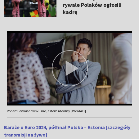
rywale Polaków ogłosili
kadrę
Robert Lewandowski: nie jestem idealny [WYWIAD]
Baraże o Euro 2024, półfinał Polska – Estonia [szczegóły
transmisji na żywo]