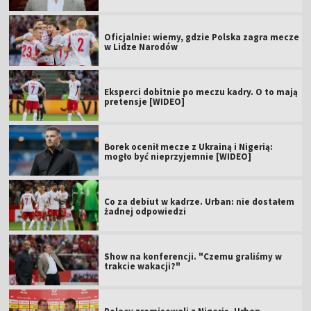
Oficjalnie: wiemy, gdzie Polska zagra mecze
w Lidze Narodów
Eksperci dobitnie po meczu kadry. O to mają
pretensje [WIDEO]
Borek ocenił mecze z Ukrainą i Nigerią:
mogło być nieprzyjemnie [WIDEO]
Co za debiut w kadrze. Urban: nie dostałem
żadnej odpowiedzi
Show na konferencji. "Czemu graliśmy w
trakcie wakacji?"