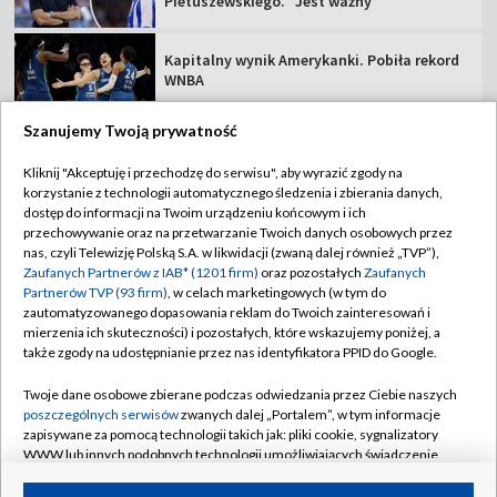
Pietuszewskiego. "Jest ważny"
Kapitalny wynik Amerykanki. Pobiła rekord
WNBA
Szanujemy Twoją prywatność
Kliknij "Akceptuję i przechodzę do serwisu", aby wyrazić zgody na
korzystanie z technologii automatycznego śledzenia i zbierania danych,
TVP
dostęp do informacji na Twoim urządzeniu końcowym i ich
Abonament TVP
Regulamin TVP
przechowywanie oraz na przetwarzanie Twoich danych osobowych przez
nas, czyli Telewizję Polską S.A. w likwidacji (zwaną dalej również „TVP”),
Polityka prywatności
Sklep TVP
Zaufanych Partnerów z IAB* (1201 firm)
oraz pozostałych
Zaufanych
Partnerów TVP (93 firm)
, w celach marketingowych (w tym do
Biuro Reklamy
Moje zgody
zautomatyzowanego dopasowania reklam do Twoich zainteresowań i
mierzenia ich skuteczności) i pozostałych, które wskazujemy poniżej, a
Oferta Handlowa
Biuro reklamy
także zgody na udostępnianie przez nas identyfikatora PPID do Google.
Telegazeta ogłoszenia
Kontakt
Twoje dane osobowe zbierane podczas odwiedzania przez Ciebie naszych
Emisja w TVP
poszczególnych serwisów
zwanych dalej „Portalem”, w tym informacje
zapisywane za pomocą technologii takich jak: pliki cookie, sygnalizatory
Kanały
Rada Programowa
WWW lub innych podobnych technologii umożliwiających świadczenie
dopasowanych i bezpiecznych usług, personalizację treści oraz reklam,
Ogłoszenia przetargowe
udostępnianie funkcji mediów społecznościowych oraz analizowanie