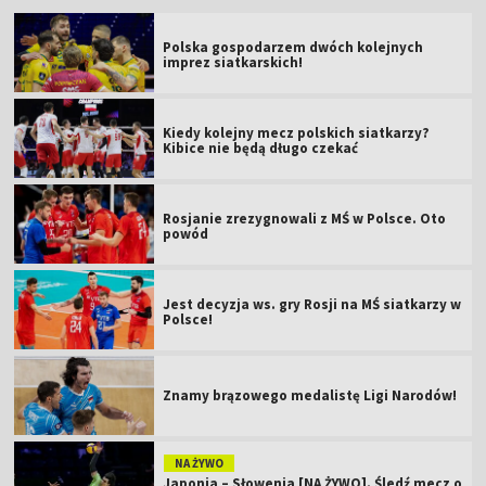
Polska gospodarzem dwóch kolejnych
imprez siatkarskich!
Kiedy kolejny mecz polskich siatkarzy?
Kibice nie będą długo czekać
Rosjanie zrezygnowali z MŚ w Polsce. Oto
powód
Jest decyzja ws. gry Rosji na MŚ siatkarzy w
Polsce!
Znamy brązowego medalistę Ligi Narodów!
NA ŻYWO
Japonia – Słowenia [NA ŻYWO]. Śledź mecz o