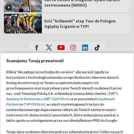
zestresowana [WIDEO]
Dziś "królewski" etap Tour de Pologne.
Oglądaj ściganie w TVP!
TVP
Szanujemy Twoją prywatność
Abonament TVP
Regulamin TVP
Kliknij "Akceptuję i przechodzę do serwisu", aby wyrazić zgody na
Polityka prywatności
Sklep TVP
korzystanie z technologii automatycznego śledzenia i zbierania danych,
dostęp do informacji na Twoim urządzeniu końcowym i ich
Biuro Reklamy
Moje zgody
przechowywanie oraz na przetwarzanie Twoich danych osobowych przez
nas, czyli Telewizję Polską S.A. w likwidacji (zwaną dalej również „TVP”),
Oferta Handlowa
Biuro reklamy
Zaufanych Partnerów z IAB* (1201 firm)
oraz pozostałych
Zaufanych
Partnerów TVP (93 firm)
, w celach marketingowych (w tym do
Telegazeta ogłoszenia
Kontakt
zautomatyzowanego dopasowania reklam do Twoich zainteresowań i
Emisja w TVP
mierzenia ich skuteczności) i pozostałych, które wskazujemy poniżej, a
także zgody na udostępnianie przez nas identyfikatora PPID do Google.
Kanały
Rada Programowa
Twoje dane osobowe zbierane podczas odwiedzania przez Ciebie naszych