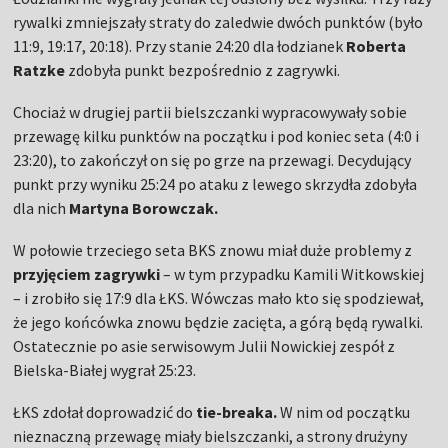
rywalki zmniejszały straty do zaledwie dwóch punktów (było
11:9, 19:17, 20:18). Przy stanie 24:20 dla łodzianek
Roberta
Ratzke
zdobyła punkt bezpośrednio z zagrywki.
Chociaż w drugiej partii bielszczanki wypracowywały sobie
przewagę kilku punktów na początku i pod koniec seta (4:0 i
23:20), to zakończył on się po grze na przewagi. Decydujący
punkt przy wyniku 25:24 po ataku z lewego skrzydła zdobyła
dla nich
Martyna Borowczak.
W połowie trzeciego seta BKS znowu miał duże problemy z
przyjęciem zagrywki
– w tym przypadku Kamili Witkowskiej
– i zrobiło się 17:9 dla ŁKS. Wówczas mało kto się spodziewał,
że jego końcówka znowu będzie zacięta, a górą będą rywalki.
Ostatecznie po asie serwisowym Julii Nowickiej zespół z
Bielska-Białej wygrał 25:23.
ŁKS zdołał doprowadzić do
tie-breaka.
W nim od początku
nieznaczną przewagę miały bielszczanki, a strony drużyny