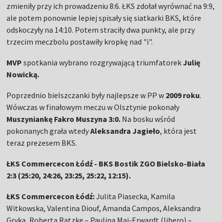
zmieniły przy ich prowadzeniu 8:6. ŁKS zdołał wyrównać na 9:9,
ale potem ponownie lepiej spisały się siatkarki BKS, które
odskoczyły na 14:10. Potem straciły dwa punkty, ale przy
trzecim meczbolu postawiły kropkę nad "i".
MVP
spotkania wybrano rozgrywającą triumfatorek
Julię
Nowicką.
Poprzednio bielszczanki były najlepsze w PP w
2009 roku
.
Wówczas w finałowym meczu w Olsztynie pokonały
Muszyniankę Fakro Muszyna 3:0.
Na bosku wśród
pokonanych grała wtedy
Aleksandra Jagieło
, która jest
teraz prezesem BKS.
ŁKS Commercecon Łódź - BKS Bostik ZGO Bielsko-Biała
2:3 (25:20, 24:26, 23:25, 25:22, 12:15).
ŁKS Commercecon Łódź:
Julita Piasecka, Kamila
Witkowska, Valentina Diouf, Amanda Campos, Aleksandra
Gryka, Roberta Ratzke – Paulina Maj-Erwardt (libero) –