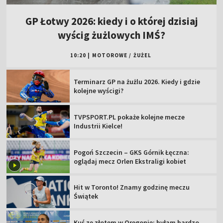
GP Łotwy 2026: kiedy i o której dzisiaj
wyścig żużlowych IMŚ?
10:20
|
MOTOROWE
/
ŻUŻEL
Terminarz GP na żużlu 2026. Kiedy i gdzie
kolejne wyścigi?
TVPSPORT.PL pokaże kolejne mecze
Industrii Kielce!
Pogoń Szczecin – GKS Górnik Łęczna:
oglądaj mecz Orlen Ekstraligi kobiet
Hit w Toronto! Znamy godzinę meczu
Świątek
Kuś ze złotem w Oregonie: byłam bardzo