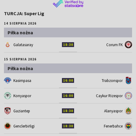
TURCJA: Super Lig
14 SIERPNIA 2026
Piłka nożna
Galatasaray
Corum FK
18:30
15 SIERPNIA 2026
Piłka nożna
Kasimpasa
Trabzonspor
16:00
Konyaspor
Caykur Rizespor
16:00
Gaziantep
Alanyaspor
18:30
Genclerbirligi
Fenerbahce
18:30