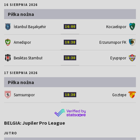
16 SIERPNIA 2026
Piłka nożna
İstanbul Başakşehir
Kocaelispor
16:00
Amedspor
Erzurumspor FK
18:30
Besiktas Stambuł
Eyupspor
18:30
17 SIERPNIA 2026
Piłka nożna
Samsunspor
Goztepe
18:30
BELGIA: Jupiler Pro League
JUTRO