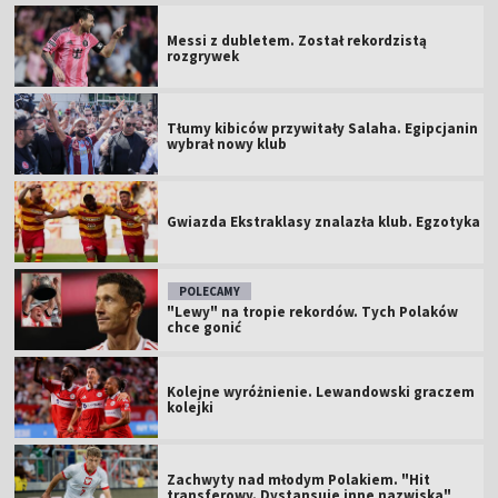
Messi z dubletem. Został rekordzistą
rozgrywek
Tłumy kibiców przywitały Salaha. Egipcjanin
wybrał nowy klub
Gwiazda Ekstraklasy znalazła klub. Egzotyka
POLECAMY
"Lewy" na tropie rekordów. Tych Polaków
chce gonić
Kolejne wyróżnienie. Lewandowski graczem
kolejki
Zachwyty nad młodym Polakiem. "Hit
transferowy. Dystansuje inne nazwiska"