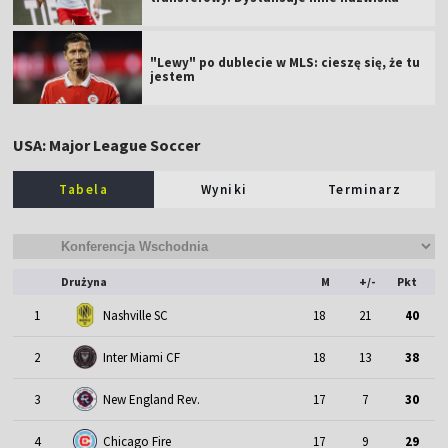
"Lewy" po dublecie w MLS: cieszę się, że tu
jestem
USA: Major League Soccer
Tabela
Wyniki
Terminarz
Drużyna
M
+/-
Pkt
1
Nashville SC
18
21
40
2
Inter Miami CF
18
13
38
3
New England Rev.
17
7
30
4
Chicago Fire
17
9
29