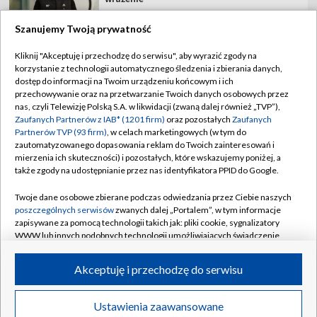
Szanujemy Twoją prywatność
Kliknij "Akceptuję i przechodzę do serwisu", aby wyrazić zgody na
korzystanie z technologii automatycznego śledzenia i zbierania danych,
TVP
dostęp do informacji na Twoim urządzeniu końcowym i ich
przechowywanie oraz na przetwarzanie Twoich danych osobowych przez
Abonament TVP
Regulamin TVP
nas, czyli Telewizję Polską S.A. w likwidacji (zwaną dalej również „TVP”),
Polityka prywatności
Sklep TVP
Zaufanych Partnerów z IAB* (1201 firm)
oraz pozostałych
Zaufanych
Partnerów TVP (93 firm)
, w celach marketingowych (w tym do
Biuro Reklamy
Moje zgody
zautomatyzowanego dopasowania reklam do Twoich zainteresowań i
mierzenia ich skuteczności) i pozostałych, które wskazujemy poniżej, a
Oferta Handlowa
Biuro reklamy
także zgody na udostępnianie przez nas identyfikatora PPID do Google.
Telegazeta ogłoszenia
Kontakt
Twoje dane osobowe zbierane podczas odwiedzania przez Ciebie naszych
Emisja w TVP
poszczególnych serwisów
zwanych dalej „Portalem”, w tym informacje
zapisywane za pomocą technologii takich jak: pliki cookie, sygnalizatory
Kanały
Rada Programowa
WWW lub innych podobnych technologii umożliwiających świadczenie
dopasowanych i bezpiecznych usług, personalizację treści oraz reklam,
Ogłoszenia przetargowe
udostępnianie funkcji mediów społecznościowych oraz analizowanie
©2026 Telewizja Polska Spółka Akcyjna w likwidacji
Akceptuję i przechodzę do serwisu
ruchu w Internecie.
Akademia Telewizyjna
Informacje o nadawcy
Twoje dane osobowe zbierane podczas odwiedzania przez Ciebie
Ustawienia zaawansowane
News
Transmisje
Wideo
Więcej
poszczególnych serwisów
na Portalu, takie jak adresy IP, identyfikatory