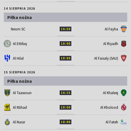
14 SIERPNIA 2026
Piłka nożna
Neom SC
Al Fayha
16:50
Al Ettifaq
Al Riyadh
18:00
Al Hilal
Al Faisaly (SAU)
18:00
15 SIERPNIA 2026
Piłka nożna
Al Taawoun
Al Khaleej
16:15
Al Ittihad
Al Kholood
18:00
Al Nassr
Al Fateh
18:00