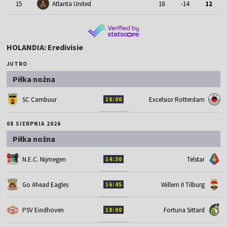
15
Atlanta United
18
-14
12
HOLANDIA: Eredivisie
JUTRO
Piłka nożna
SC Cambuur
Excelsior Rotterdam
18:00
08 SIERPNIA 2026
Piłka nożna
N.E.C. Nijmegen
Telstar
14:30
Go Ahead Eagles
Willem II Tilburg
16:45
PSV Eindhoven
Fortuna Sittard
18:00