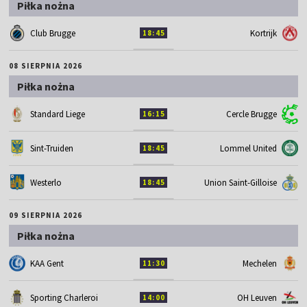
Piłka nożna
Club Brugge
Kortrijk
18:45
08 SIERPNIA 2026
Piłka nożna
Standard Liege
Cercle Brugge
16:15
Sint-Truiden
Lommel United
18:45
Westerlo
Union Saint-Gilloise
18:45
09 SIERPNIA 2026
Piłka nożna
KAA Gent
Mechelen
11:30
Sporting Charleroi
OH Leuven
14:00