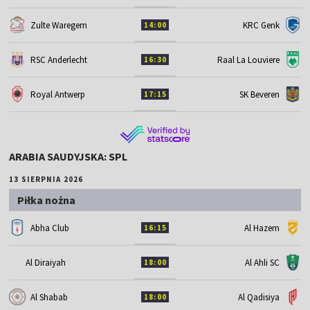
Zulte Waregem
KRC Genk
14:00
RSC Anderlecht
Raal La Louviere
16:30
Royal Antwerp
SK Beveren
17:15
ARABIA SAUDYJSKA: SPL
13 SIERPNIA 2026
Piłka nożna
Abha Club
Al Hazem
16:15
Al Diraiyah
Al Ahli SC
18:00
Al Shabab
Al Qadisiya
18:00