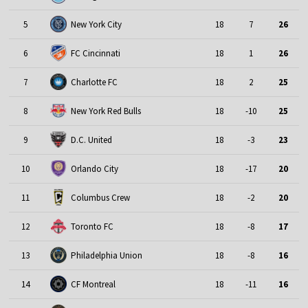
5
New York City
18
7
26
6
FC Cincinnati
18
1
26
7
Charlotte FC
18
2
25
8
New York Red Bulls
18
-10
25
9
D.C. United
18
-3
23
10
Orlando City
18
-17
20
11
Columbus Crew
18
-2
20
12
Toronto FC
18
-8
17
13
Philadelphia Union
18
-8
16
14
CF Montreal
18
-11
16