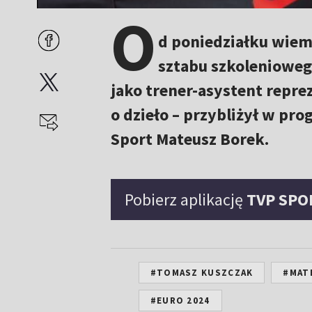
O
d poniedziałku wiemy
sztabu szkolenioweg
jako trener-asystent repre
o dzieło – przybliżył w pr
Sport Mateusz Borek.
Pobierz aplikację
TVP SPO
#TOMASZ KUSZCZAK
#MAT
#EURO 2024