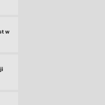
st w
ji