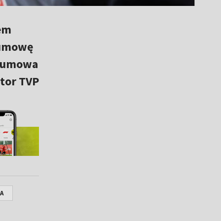
iem
 umowę
ła umowa
ator TVP
NA