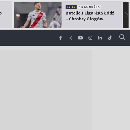
12:15
PIŁKA NOŻNA
p
Betclic 1 Liga: ŁKS Łódź
▶
– Chrobry Głogów