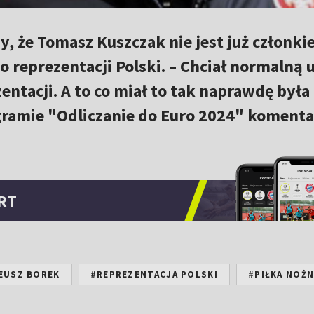
, że Tomasz Kuszczak nie jest już członk
o reprezentacji Polski. – Chciał normalną
zentacji. A to co miał to tak naprawdę by
ogramie "Odliczanie do Euro 2024" koment
RT
EUSZ BOREK
#REPREZENTACJA POLSKI
#PIŁKA NOŻ