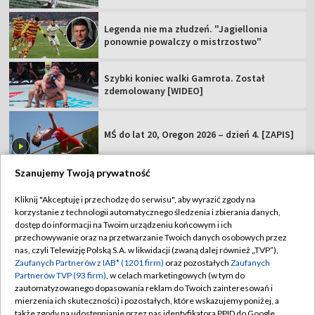
Legenda nie ma złudzeń. "Jagiellonia
ponownie powalczy o mistrzostwo"
Szybki koniec walki Gamrota. Został
zdemolowany [WIDEO]
MŚ do lat 20, Oregon 2026 – dzień 4. [ZAPIS]
Szanujemy Twoją prywatność
Kliknij "Akceptuję i przechodzę do serwisu", aby wyrazić zgody na
korzystanie z technologii automatycznego śledzenia i zbierania danych,
TVP
dostęp do informacji na Twoim urządzeniu końcowym i ich
Abonament TVP
Regulamin TVP
przechowywanie oraz na przetwarzanie Twoich danych osobowych przez
nas, czyli Telewizję Polską S.A. w likwidacji (zwaną dalej również „TVP”),
Polityka prywatności
Sklep TVP
Zaufanych Partnerów z IAB* (1201 firm)
oraz pozostałych
Zaufanych
Partnerów TVP (93 firm)
, w celach marketingowych (w tym do
Biuro Reklamy
Moje zgody
zautomatyzowanego dopasowania reklam do Twoich zainteresowań i
mierzenia ich skuteczności) i pozostałych, które wskazujemy poniżej, a
Oferta Handlowa
Biuro reklamy
także zgody na udostępnianie przez nas identyfikatora PPID do Google.