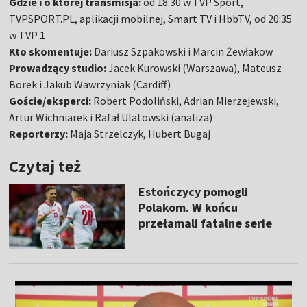
Gdzie i o której transmisja:
od 18:30 w TVP Sport,
TVPSPORT.PL, aplikacji mobilnej, Smart TV i HbbTV, od 20:35
w TVP 1
Kto skomentuje:
Dariusz Szpakowski i Marcin Żewłakow
Prowadzący studio:
Jacek Kurowski (Warszawa), Mateusz
Borek i Jakub Wawrzyniak (Cardiff)
Goście/eksperci:
Robert Podoliński, Adrian Mierzejewski,
Artur Wichniarek i Rafał Ulatowski (analiza)
Reporterzy:
Maja Strzelczyk, Hubert Bugaj
Czytaj też
Estończycy pomogli
Polakom. W końcu
przełamali fatalne serie