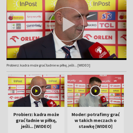
Probierz: kadra może grać ładnie w piłkę, jeśli... [WIDEO]
Probierz: kadra może
Moder: potrafimy grać
Z
grać ładnie w piłkę,
w takich meczach o
z
jeśli... [WIDEO]
stawkę [WIDEO]