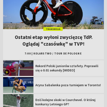
TRANSMISJA
Ostatni etap wyłoni zwycięzcę TdP.
Oglądaj "czasówkę" w TVP!
7:00
|
KOLARSTWO
/
TOUR DE POLOGNE
Rekord Polski juniorów sztafety. Poprawili
się o 0.01 sekundy [WIDEO]
Aryna Sabalenka poza turniejem w Toronto!
Dziś kolejne skoki w Courchevel. O której
konkursy Letniego GP?