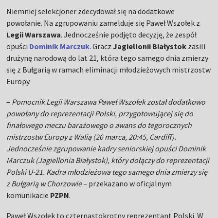
Niemniej selekcjoner zdecydował się na dodatkowe
powołanie. Na zgrupowaniu zamelduje się Paweł Wszołek z
Legii Warszawa
. Jednocześnie podjęto decyzję, że zespół
opuści
Dominik Marczuk
. Gracz
Jagiellonii Białystok
zasili
drużynę narodową do lat 21, która tego samego dnia zmierzy
się z Bułgarią w ramach eliminacji młodzieżowych mistrzostw
Europy.
–
Pomocnik Legii Warszawa Paweł Wszołek został dodatkowo
powołany do reprezentacji Polski, przygotowującej się do
finałowego meczu barażowego o awans do tegorocznych
mistrzostw Europy z Walią (26 marca, 20:45, Cardiff).
Jednocześnie zgrupowanie kadry seniorskiej opuści Dominik
Marczuk (Jagiellonia Białystok), który dołączy do reprezentacji
Polski U-21. Kadra młodzieżowa tego samego dnia zmierzy się
z Bułgarią w Chorzowie
–
przekazano w oficjalnym
komunikacie
PZPN
.
Paweł Wszołek to czternastokrotny reprezentant Polski. W