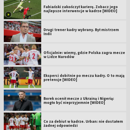
Fabiański zakończył karierę. Zobacz jego
najlepsze interwencje w kadrze [WIDEO]
Drugi trener kadry wybrany. Był mistrzem
Indii
Oficjalnie: wiemy, gdzie Polska zagra mecze
w Lidze Narodów
Eksperci dobitnie po meczu kadry. O to mają
pretensje [WIDEO]
Borek ocenił mecze z Ukrainą i Nigerią:
mogło być nieprzyjemnie [WIDEO]
Co za debiut w kadrze. Urban: nie dostałem
żadnej odpowiedzi