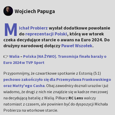
Wojciech Papuga
M
ichał Probierz
wysłał dodatkowe powołanie
do
reprezentacji Polski
, którą we wtorek
czeka decydujące starcie o awans na Euro 2024. Do
drużyny narodowej dołączy
Paweł Wszołek
.
👉
Walia
–
Polska [NA ŻYWO]. Transmisja finału baraży o
Euro 2024 w TVP Sport
Przypomnijmy, że czwartkowe spotkanie z Estonią (5:1)
pechowo zakończyło się dla Przemysława Frankowskiego
oraz Matty'ego Casha
. Obaj zawodnicy doznali urazów i już
wiadomo, że drugi z nich nie znajdzie się w kadrze meczowej
na decydującą batalię z Walią. Piłkarz
RC Lens
walczy
natomiast z czasem, ale powinien być do dyspozycji Michała
Probierza na wtorkowe starcie.