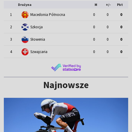
Drużyna
M
+/-
Pkt
1
Macedonia Północna
0
0
0
2
Szkocja
0
0
0
3
Słowenia
0
0
0
4
Szwajcaria
0
0
0
Najnowsze