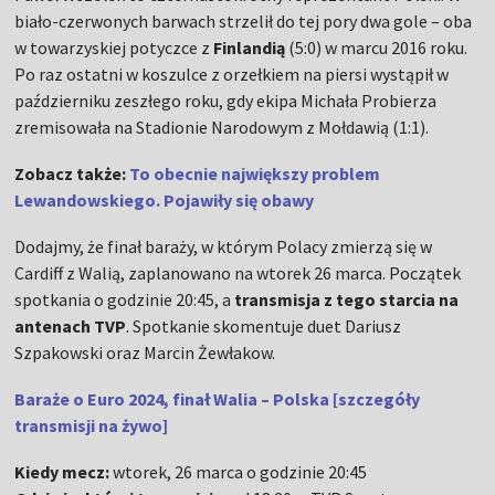
biało-czerwonych barwach strzelił do tej pory dwa gole
–
oba
w towarzyskiej potyczce z
Finlandią
(5:0) w marcu 2016 roku.
Po raz ostatni w koszulce z orzełkiem na piersi wystąpił w
październiku zeszłego roku, gdy ekipa Michała Probierza
zremisowała na Stadionie Narodowym z Mołdawią (1:1).
Zobacz także:
To obecnie największy problem
Lewandowskiego. Pojawiły się obawy
Dodajmy, że finał baraży, w którym Polacy zmierzą się w
Cardiff z Walią, zaplanowano na wtorek 26 marca. Początek
spotkania o godzinie 20:45, a
transmisja z tego starcia na
antenach TVP
. Spotkanie skomentuje duet Dariusz
Szpakowski oraz Marcin Żewłakow.
Baraże o Euro 2024, finał Walia – Polska [szczegóły
transmisji na żywo]
Kiedy mecz:
wtorek, 26 marca o godzinie 20:45