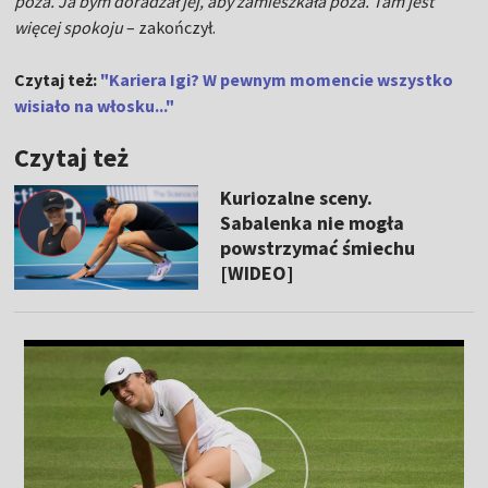
poza. Ja bym doradzał jej, aby zamieszkała poza. Tam jest
więcej spokoju
– zakończył.
Czytaj też:
"Kariera Igi? W pewnym momencie wszystko
wisiało na włosku..."
Czytaj też
Kuriozalne sceny.
Sabalenka nie mogła
powstrzymać śmiechu
[WIDEO]