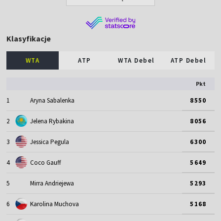
Klasyfikacje
WTA
ATP
WTA Debel
ATP Debel
Pkt
1
Aryna Sabalenka
8550
2
Jelena Rybakina
8056
3
Jessica Pegula
6300
4
Coco Gauff
5649
5
Mirra Andriejewa
5293
6
Karolina Muchova
5168