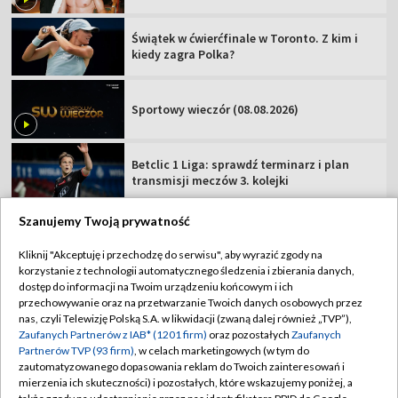
Świątek w ćwierćfinale w Toronto. Z kim i
kiedy zagra Polka?
Sportowy wieczór (08.08.2026)
Betclic 1 Liga: sprawdź terminarz i plan
transmisji meczów 3. kolejki
Szanujemy Twoją prywatność
Kliknij "Akceptuję i przechodzę do serwisu", aby wyrazić zgody na
korzystanie z technologii automatycznego śledzenia i zbierania danych,
TVP
dostęp do informacji na Twoim urządzeniu końcowym i ich
Abonament TVP
Regulamin TVP
przechowywanie oraz na przetwarzanie Twoich danych osobowych przez
nas, czyli Telewizję Polską S.A. w likwidacji (zwaną dalej również „TVP”),
Polityka prywatności
Sklep TVP
Zaufanych Partnerów z IAB* (1201 firm)
oraz pozostałych
Zaufanych
Partnerów TVP (93 firm)
, w celach marketingowych (w tym do
Biuro Reklamy
Moje zgody
zautomatyzowanego dopasowania reklam do Twoich zainteresowań i
mierzenia ich skuteczności) i pozostałych, które wskazujemy poniżej, a
Oferta Handlowa
Biuro reklamy