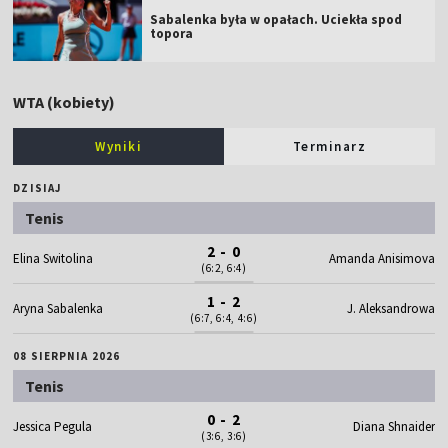
Sabalenka była w opałach. Uciekła spod
topora
WTA (kobiety)
Wyniki
Terminarz
DZISIAJ
Tenis
2 - 0
Elina Switolina
Amanda Anisimova
(6:2, 6:4)
1 - 2
Aryna Sabalenka
J. Aleksandrowa
(6:7, 6:4, 4:6)
08 SIERPNIA 2026
Tenis
0 - 2
Jessica Pegula
Diana Shnaider
(3:6, 3:6)