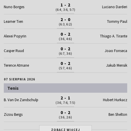
1 - 2
Nuno Borges
Luciano Darderi
(6:4, 3:6, 5:7)
2 - 0
Learner Tien
Tommy Paul
(6:3, 6:2)
0 - 2
Alexei Popyrin
Thiago A. Tirante
(3:6, 4:6)
0 - 2
Casper Ruud
Joao Fonseca
(6:7, 3:6)
0 - 2
Terence Atmane
Jakub Mensik
(5:7, 4:6)
07 SIERPNIA 2026
Tenis
2 - 1
B. Van De Zandschulp
Hubert Hurkacz
(3:6, 7:6, 7:5)
0 - 2
Zizou Bergs
Ben Shelton
(3:6, 2:6)
ZOBACZ WIĘCEJ