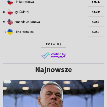
7
Linda Noskova
5016
8
Iga Świątek
4539
9
Amanda Anisimova
4353
10
Elina Switolina
4351
ROZWIŃ
Najnowsze