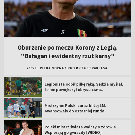
Oburzenie po meczu Korony z Legią.
"Bałagan i ewidentny rzut karny"
21:58
|
PIŁKA NOŻNA
/
PKO BP EKSTRAKLASA
Legionista odbił piłkę ręką. Sędzia myślał,
że nie powiększył obrysu ciała...
Mistrzynie Polski coraz bliżej LM.
Awansowały do ostatniej rundy
Polski mistrz świata walczy o zdrowie.
Wspierają go gwiazdy [WIDEO]