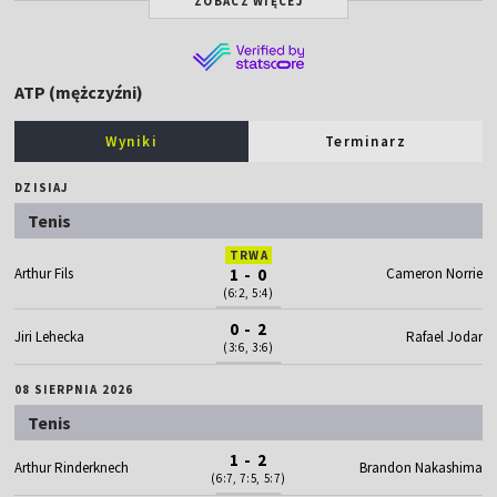
ZOBACZ WIĘCEJ
ATP (mężczyźni)
Wyniki
Terminarz
DZISIAJ
Tenis
TRWA
Arthur Fils
1 - 0
Cameron Norrie
(6:2, 5:4)
0 - 2
Jiri Lehecka
Rafael Jodar
(3:6, 3:6)
08 SIERPNIA 2026
Tenis
1 - 2
Arthur Rinderknech
Brandon Nakashima
(6:7, 7:5, 5:7)