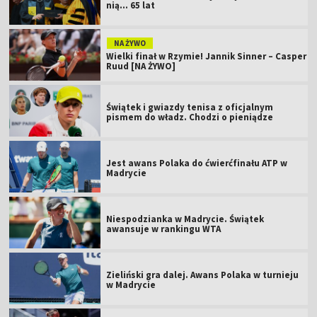
nią... 65 lat
NA ŻYWO
Wielki finał w Rzymie! Jannik Sinner – Casper
Ruud [NA ŻYWO]
Świątek i gwiazdy tenisa z oficjalnym
pismem do władz. Chodzi o pieniądze
Jest awans Polaka do ćwierćfinału ATP w
Madrycie
Niespodzianka w Madrycie. Świątek
awansuje w rankingu WTA
Zieliński gra dalej. Awans Polaka w turnieju
w Madrycie