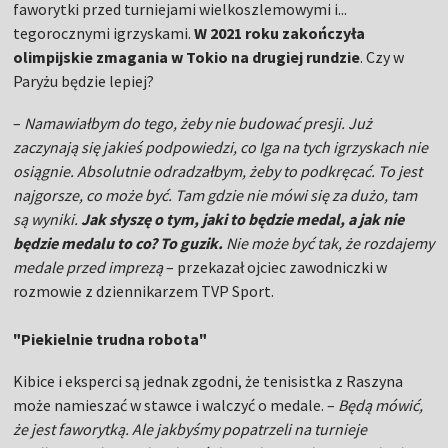
faworytki przed turniejami wielkoszlemowymi i...
tegorocznymi igrzyskami.
W 2021 roku zakończyła
olimpijskie zmagania w Tokio na drugiej rundzie
. Czy w
Paryżu będzie lepiej?
–
Namawiałbym do tego, żeby nie budować presji. Już
zaczynają się jakieś podpowiedzi, co Iga na tych igrzyskach nie
osiągnie. Absolutnie odradzałbym, żeby to podkręcać. To jest
najgorsze, co może być. Tam gdzie nie mówi się za dużo, tam
są wyniki.
Jak słyszę o tym, jaki to będzie medal, a jak nie
będzie medalu to co? To guzik.
Nie może być tak, że rozdajemy
medale przed imprezą
– przekazał ojciec zawodniczki w
rozmowie z dziennikarzem TVP Sport.
"Piekielnie trudna robota"
Kibice i eksperci są jednak zgodni, że tenisistka z Raszyna
może namieszać w stawce i walczyć o medale. –
Będą mówić,
że jest faworytką. Ale jakbyśmy popatrzeli na turnieje