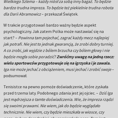
Wielkiego Szlema – każdy niósł za sobą inny bagaż. To będzie
bardzo trudna impreza. To będzie też piekielnie trudna robota
dla Darii Abramowicz
– przekazał Świątek.
W trakcie przygotowań bardzo ważny będzie aspekt
psychologiczny. Jak zatem Polka może nastawiać się na
start? –
Powinna tam pojechać, zagrać każdy mecz najlepiej
jak potrafi. Nie jest to jednak gwarancją, że zrobi dobry turniej.
A co zrobi, jak wyjdzie z bólem brzucha czy bólem głowy i nie
będzie mogła sobie poradzić?
Zwróćmy uwagę na jedną rzecz:
wielu sportowców przygotowuje się na igrzyska i je zawala.
Iga nie może jechać z obciążeniem, musi jechać i zrobić swoje
–
podsumował.
Tenisistce na pewno pomoże doświadczenie, które zyskała
przed trzema laty. Podobnego zdania jest jej ojciec. –
Dziś Iga
jest mądrzejsza o tamte doświadczenia. Wie, że impreza rządzi
się swoimi prawami. Nie wiem, jak do będzie wyglądało
technicznie. Nie wiem, czy będzie mieszkała w wiosce, czy