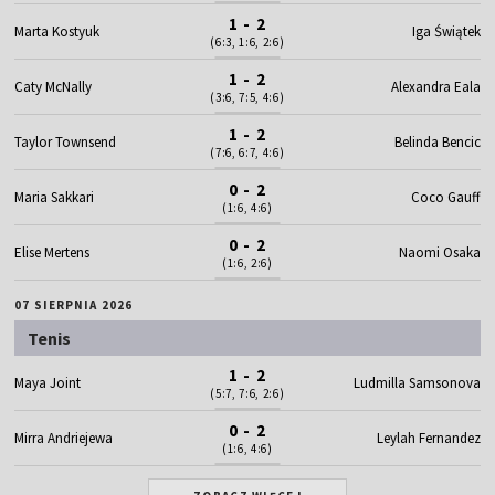
1 - 2
Marta Kostyuk
Iga Świątek
(6:3, 1:6, 2:6)
1 - 2
Caty McNally
Alexandra Eala
(3:6, 7:5, 4:6)
1 - 2
Taylor Townsend
Belinda Bencic
(7:6, 6:7, 4:6)
0 - 2
Maria Sakkari
Coco Gauff
(1:6, 4:6)
0 - 2
Elise Mertens
Naomi Osaka
(1:6, 2:6)
07 SIERPNIA 2026
Tenis
1 - 2
Maya Joint
Ludmilla Samsonova
(5:7, 7:6, 2:6)
0 - 2
Mirra Andriejewa
Leylah Fernandez
(1:6, 4:6)