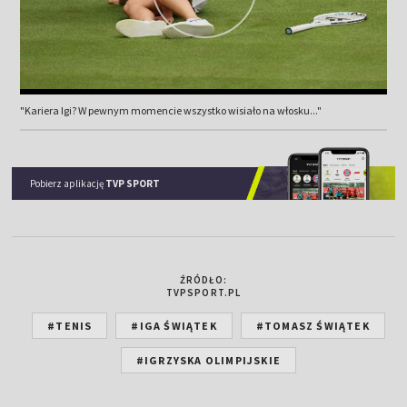
"Kariera Igi? W pewnym momencie wszystko wisiało na włosku..."
Pobierz aplikację
TVP SPORT
ŹRÓDŁO:
TVPSPORT.PL
#TENIS
#IGA ŚWIĄTEK
#TOMASZ ŚWIĄTEK
#IGRZYSKA OLIMPIJSKIE