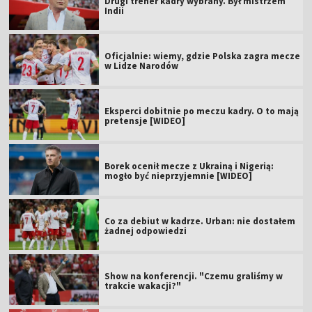
Drugi trener kadry wybrany. Był mistrzem
Indii
Oficjalnie: wiemy, gdzie Polska zagra mecze
w Lidze Narodów
Eksperci dobitnie po meczu kadry. O to mają
pretensje [WIDEO]
Borek ocenił mecze z Ukrainą i Nigerią:
mogło być nieprzyjemnie [WIDEO]
Co za debiut w kadrze. Urban: nie dostałem
żadnej odpowiedzi
Show na konferencji. "Czemu graliśmy w
trakcie wakacji?"