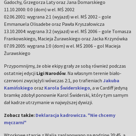
Gadochy, Grzegorza Laty oraz Jana Domarskiego
11.10.2000: 0:0 (dom) w el. MŚ 2002
02.06.2001: wygrana 2:1 (wyjazd) w el. MŚ 2002
–
gole
Emmanuela Olisadebe oraz Pawła Kryszałowicza
13.10.2004: wygrana 3:2 (wyjazd) w el. MŚ 2006
–
gole Tomasza
Frankowskiego, Macieja Żurawskiego oraz Jacka Krzynówka
07.09.2005: wygrana 1:0 (dom) w el. MŚ 2006
–
gol Macieja
Żurawskiego
Przypomnijmy, że obie ekipy grały ze sobą również podczas
ostatniej edycji
Ligi Narodów
. Na własnym terenie biało-
czerwoni zwyciężyli wówczas 2:1, po trafieniach
Jakuba
Kamińskiego
oraz
Karola Świderskiego
, a w Cardiff jedyną
bramkę zdobył ponownie Karol Świderski, który tym samym
dał kadrze utrzymanie w najwyższej dywizji.
Zobacz także:
Deklaracja kadrowicza. "Nie chcemy
męczarni"
Wtorkowe starcie z Walią zaplanowano na godzinę 20:45, a