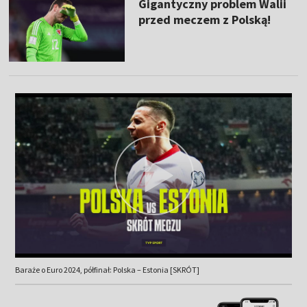
Gigantyczny problem Walii
przed meczem z Polską!
Baraże o Euro 2024, półfinał: Polska – Estonia [SKRÓT]