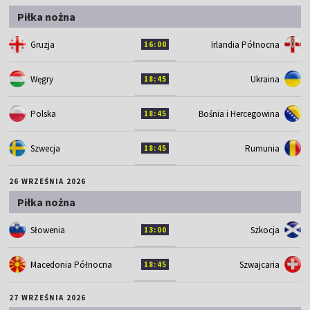
Piłka nożna
Gruzja
Irlandia Północna
16:00
Węgry
Ukraina
18:45
Polska
Bośnia i Hercegowina
18:45
Szwecja
Rumunia
18:45
26 WRZEŚNIA 2026
Piłka nożna
Słowenia
Szkocja
13:00
Macedonia Północna
Szwajcaria
18:45
27 WRZEŚNIA 2026