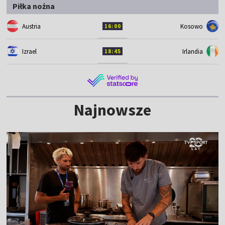
Piłka nożna
Austria
Kosowo
16:00
Izrael
Irlandia
18:45
Najnowsze