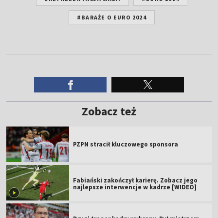
#BARAŻE O EURO 2024
Zobacz też
PZPN stracił kluczowego sponsora
Fabiański zakończył karierę. Zobacz jego
najlepsze interwencje w kadrze [WIDEO]