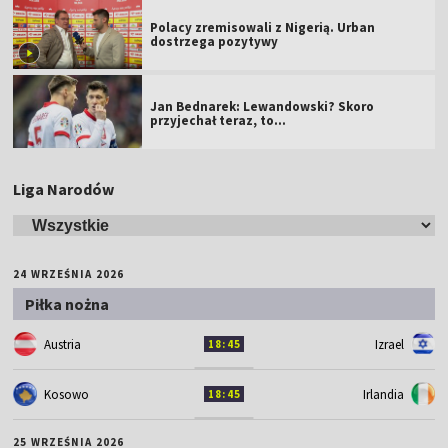
Polacy zremisowali z Nigerią. Urban
dostrzega pozytywy
Jan Bednarek: Lewandowski? Skoro
przyjechał teraz, to…
Liga Narodów
24 WRZEŚNIA 2026
Piłka nożna
Austria
Izrael
18:45
Kosowo
Irlandia
18:45
25 WRZEŚNIA 2026