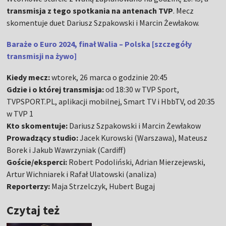
transmisja z tego spotkania na antenach TVP
. Mecz
skomentuje duet Dariusz Szpakowski i Marcin Żewłakow.
Baraże o Euro 2024, finał Walia – Polska [szczegóły
transmisji na żywo]
Kiedy mecz:
wtorek, 26 marca o godzinie 20:45
Gdzie i o której transmisja:
od 18:30 w TVP Sport,
TVPSPORT.PL, aplikacji mobilnej, Smart TV i HbbTV, od 20:35
w TVP 1
Kto skomentuje:
Dariusz Szpakowski i Marcin Żewłakow
Prowadzący studio:
Jacek Kurowski (Warszawa), Mateusz
Borek i Jakub Wawrzyniak (Cardiff)
Goście/eksperci:
Robert Podoliński, Adrian Mierzejewski,
Artur Wichniarek i Rafał Ulatowski (analiza)
Reporterzy:
Maja Strzelczyk, Hubert Bugaj
Czytaj też