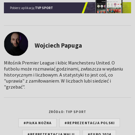
Pobierz aplikację
TVP SPORT
Wojciech Papuga
Miłośnik Premier League i kibic Manchesteru United. O
futbolu może rozmawiać godzinami, zwłaszcza w wydaniu
historycznym i liczbowym. A statystyki to jest coś, co
"uprawia" z zamiłowaniem. W liczbach lubi siedzieć i
"grzebać".
ŹRÓDŁO: TVP SPORT
#PIŁKA NOŻNA
#REPREZENTACJA POLSKI
#REPREZENTACJA WALII
#EURO 2024