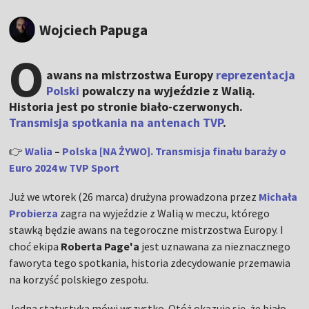
Wojciech Papuga
O
awans na mistrzostwa Europy
reprezentacja
Polski
powalczy na wyjeździe z Walią.
Historia jest po stronie biało-czerwonych.
Transmisja spotkania na antenach TVP
.
👉
Walia
–
Polska [NA ŻYWO]. Transmisja finału baraży o
Euro 2024 w TVP Sport
Już we wtorek (26 marca) drużyna prowadzona przez
Michała
Probierza
zagra na wyjeździe z Walią w meczu, którego
stawką będzie awans na tegoroczne mistrzostwa Europy. I
choć ekipa
Roberta Page'a
jest uznawana za nieznacznego
faworyta tego spotkania, historia zdecydowanie przemawia
na korzyść polskiego zespołu.
Jedna statystyka mówi wszystko. Otóż okazuje się, że biało-