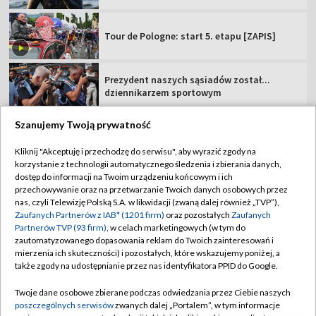
Tour de Pologne: start 5. etapu [ZAPIS]
Prezydent naszych sąsiadów został...
dziennikarzem sportowym
Szanujemy Twoją prywatność
Kliknij "Akceptuję i przechodzę do serwisu", aby wyrazić zgody na
korzystanie z technologii automatycznego śledzenia i zbierania danych,
TVP
dostęp do informacji na Twoim urządzeniu końcowym i ich
Abonament TVP
Regulamin TVP
przechowywanie oraz na przetwarzanie Twoich danych osobowych przez
nas, czyli Telewizję Polską S.A. w likwidacji (zwaną dalej również „TVP”),
Polityka prywatności
Sklep TVP
Zaufanych Partnerów z IAB* (1201 firm)
oraz pozostałych
Zaufanych
Partnerów TVP (93 firm)
, w celach marketingowych (w tym do
Biuro Reklamy
Moje zgody
zautomatyzowanego dopasowania reklam do Twoich zainteresowań i
mierzenia ich skuteczności) i pozostałych, które wskazujemy poniżej, a
Oferta Handlowa
Biuro reklamy
także zgody na udostępnianie przez nas identyfikatora PPID do Google.
Telegazeta ogłoszenia
Kontakt
Twoje dane osobowe zbierane podczas odwiedzania przez Ciebie naszych
Emisja w TVP
poszczególnych serwisów
zwanych dalej „Portalem”, w tym informacje