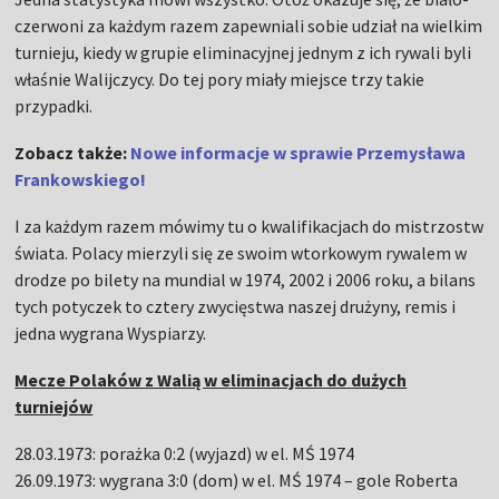
czerwoni za każdym razem zapewniali sobie udział na wielkim
turnieju, kiedy w grupie eliminacyjnej jednym z ich rywali byli
właśnie Walijczycy. Do tej pory miały miejsce trzy takie
przypadki.
Zobacz także:
Nowe informacje w sprawie Przemysława
Frankowskiego!
I za każdym razem mówimy tu o kwalifikacjach do mistrzostw
świata. Polacy mierzyli się ze swoim wtorkowym rywalem w
drodze po bilety na mundial w 1974, 2002 i 2006 roku, a bilans
tych potyczek to cztery zwycięstwa naszej drużyny, remis i
jedna wygrana Wyspiarzy.
Mecze Polaków z Walią w eliminacjach do dużych
turniejów
28.03.1973: porażka 0:2 (wyjazd) w el. MŚ 1974
26.09.1973: wygrana 3:0 (dom) w el. MŚ 1974
–
gole Roberta