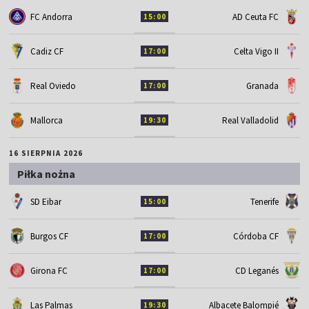
FC Andorra
AD Ceuta FC
15:00
Cadiz CF
Celta Vigo II
17:00
Real Oviedo
Granada
17:00
Mallorca
Real Valladolid
19:30
16 SIERPNIA 2026
Piłka nożna
SD Eibar
Tenerife
15:00
Burgos CF
Córdoba CF
17:00
Girona FC
CD Leganés
17:00
Las Palmas
Albacete Balompié
19:30