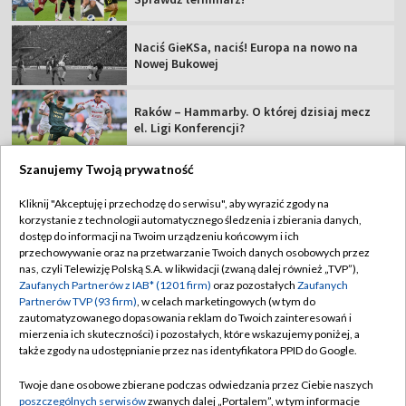
Naciś GieKSa, naciś! Europa na nowo na
Nowej Bukowej
Raków – Hammarby. O której dzisiaj mecz
el. Ligi Konferencji?
Szanujemy Twoją prywatność
Kliknij "Akceptuję i przechodzę do serwisu", aby wyrazić zgody na
korzystanie z technologii automatycznego śledzenia i zbierania danych,
TVP
dostęp do informacji na Twoim urządzeniu końcowym i ich
Abonament TVP
Regulamin TVP
przechowywanie oraz na przetwarzanie Twoich danych osobowych przez
nas, czyli Telewizję Polską S.A. w likwidacji (zwaną dalej również „TVP”),
Polityka prywatności
Sklep TVP
Zaufanych Partnerów z IAB* (1201 firm)
oraz pozostałych
Zaufanych
Partnerów TVP (93 firm)
, w celach marketingowych (w tym do
Biuro Reklamy
Moje zgody
zautomatyzowanego dopasowania reklam do Twoich zainteresowań i
mierzenia ich skuteczności) i pozostałych, które wskazujemy poniżej, a
Oferta Handlowa
Biuro reklamy
także zgody na udostępnianie przez nas identyfikatora PPID do Google.
Telegazeta ogłoszenia
Kontakt
Twoje dane osobowe zbierane podczas odwiedzania przez Ciebie naszych
Emisja w TVP
poszczególnych serwisów
zwanych dalej „Portalem”, w tym informacje