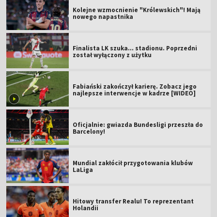
Kolejne wzmocnienie "Królewskich"! Mają
nowego napastnika
Finalista LK szuka... stadionu. Poprzedni
został wyłączony z użytku
Fabiański zakończył karierę. Zobacz jego
najlepsze interwencje w kadrze [WIDEO]
Oficjalnie: gwiazda Bundesligi przeszła do
Barcelony!
Mundial zakłócił przygotowania klubów
LaLiga
Hitowy transfer Realu! To reprezentant
Holandii